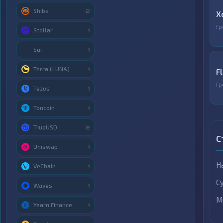
Shiba
2
X
Гр
Stellar
1
Sui
1
Terra (LUNA)
1
F
Гр
Tezos
1
Toncoin
1
TrueUSD
2
С
Uniswap
1
Н
VeChain
1
С
Waves
1
М
Yearn Finance
1