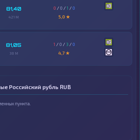
0
/
0
/
1
/
0
81,40
5,0 ★
421 M
1
/
0
/
3
/
0
81,05
4,7 ★
38 M
ные Российский рубль RUB
енных пункта.