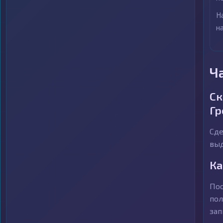
Н
н
Ч
Ск
Гр
Сде
выд
Ка
Пос
пол
зап