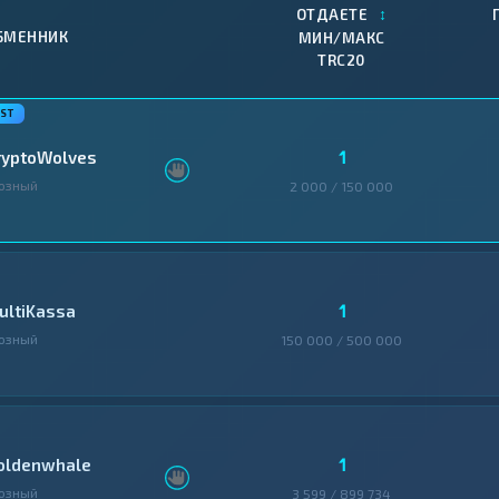
↕
ОТДАЕТЕ
БМЕННИК
МИН/МАКС
TRC20
1
ryptoWolves
озный
2 000 / 150 000
1
ultiKassa
озный
150 000 / 500 000
1
oldenwhale
озный
3 599 / 899 734