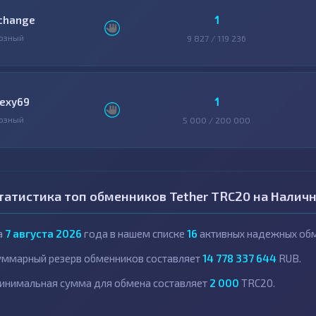
1
change
озный
9 827 / 119 236
1
lexy69
озный
5 000 / 200 000
татистика топ обменников Tether TRC20 на Налич
а
7 августа 2026
года в нашем списке
16
активных надежных обм
уммарный резерв обменников составляет
14 778 337 644
RUB.
инимальная сумма для обмена составляет
2 000
TRC20.