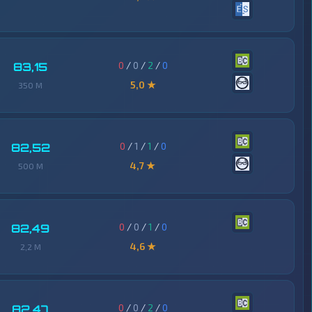
0
/
0
/
2
/
0
83,15
5,0 ★
350 M
0
/
1
/
1
/
0
82,52
4,7 ★
500 M
0
/
0
/
1
/
0
82,49
4,6 ★
2,2 M
0
/
0
/
2
/
0
82,47