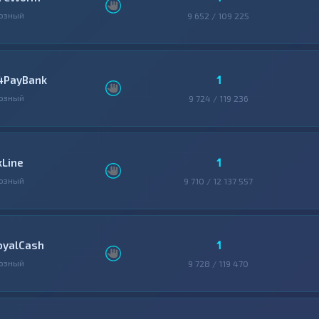
озный
9 652 / 109 225
1
4PayBank
озный
9 724 / 119 236
1
xLine
озный
9 710 / 12 137 557
1
oyalCash
озный
9 728 / 119 470