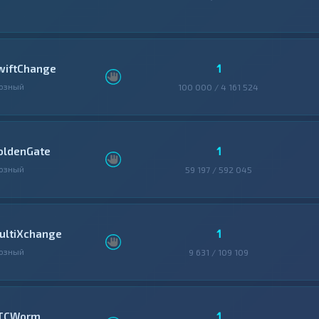
1
wiftChange
озный
100 000 / 4 161 524
1
oldenGate
озный
59 197 / 592 045
1
ultiXchange
озный
9 631 / 109 109
1
TCWorm