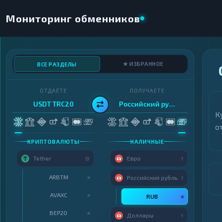
Мониторинг обменников
★ ИЗБРАННОЕ
ВСЕ РАЗДЕЛЫ
ОТДАЁТЕ
ПОЛУЧАЕТЕ
USDT TRC20
Российский рубль
К
о
КРИПТОВАЛЮТЫ
НАЛИЧНЫЕ
Tether
Евро
9
1
ARBTM
★
Российский рубль
1
AVAXC
★
RUB
★
BEP20
★
Доллары
1