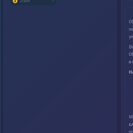
Zcash
1
О
н
у
В
О
в
Н
М
с
п