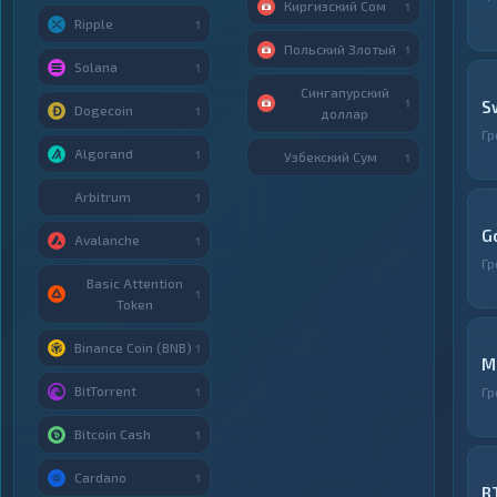
Киргизский Сом
1
Ripple
1
Польский Злотый
1
Solana
1
Сингапурский
1
S
Dogecoin
1
доллар
Гр
Algorand
1
Узбекский Сум
1
Arbitrum
1
G
Avalanche
1
Гр
Basic Attention
1
Token
Binance Coin (BNB)
1
M
BitTorrent
Гр
1
Bitcoin Cash
1
Cardano
1
B