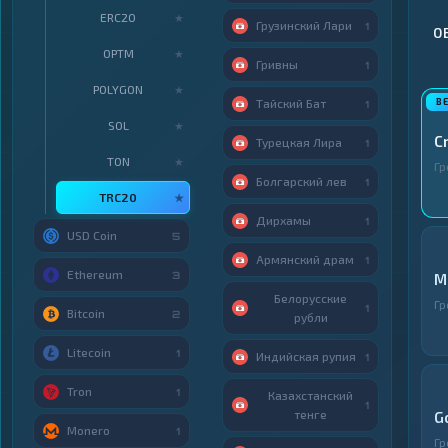
ERC20
★
Грузинский Лари
1
О
OPTM
★
Гривны
1
POLYGON
★
Тайский Бат
1
SOL
★
C
Турецкая Лира
1
TON
★
Гр
Болгарский лев
1
TRC20
★
Дирхамы
1
USD Coin
5
Армянский драм
1
Ethereum
3
M
Белорусские
Гр
1
Bitcoin
2
рубли
Litecoin
1
Индийская рупия
1
Tron
1
Казахстанский
1
тенге
G
Monero
1
Гр