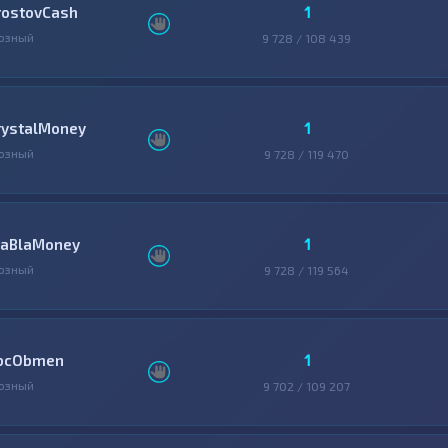
1
rostovCash
озный
9 728 / 108 439
1
rystalMoney
озный
9 728 / 119 470
1
laBlaMoney
озный
9 728 / 119 564
1
bcObmen
озный
9 702 / 109 207