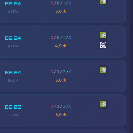
0
/
0
/
1
/
0
82,24
5,0 ★
421 M
0
/
0
/
1
/
0
82,24
4,9 ★
421 M
0
/
0
/
2
/
0
82,24
5,0 ★
842 M
0
/
0
/
2
/
0
82,02
5,0 ★
12,7 M