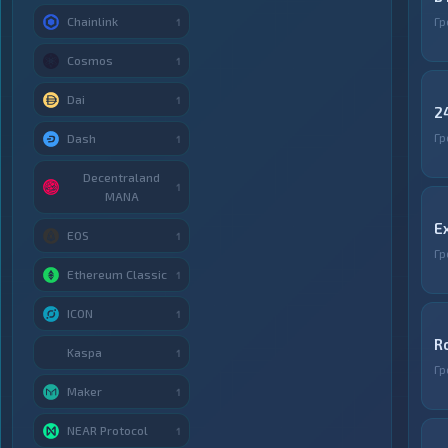
Chainlink
Гр
1
Cosmos
1
Dai
1
2
Гр
Dash
1
Decentraland
1
MANA
E
EOS
1
Гр
Ethereum Classic
1
ICON
1
R
Kaspa
1
Гр
Maker
1
NEAR Protocol
1