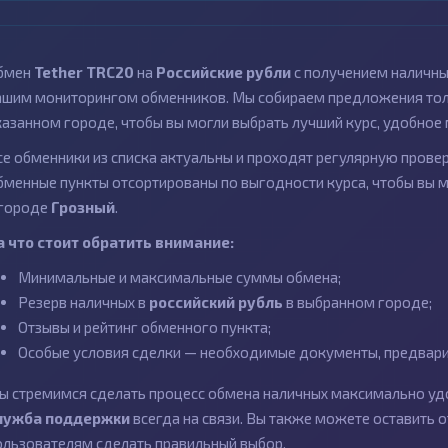
бмен
Tether TRC20
на
Российские рубли
с получением наличны
ашим мониторингом обменников. Мы собираем предложения толь
казанном городе, чтобы вы могли выбрать лучший курс, удобное 
се обменники из списка актуальны и проходят регулярную провер
бменные пункты отсортированы по выгодности курса, чтобы вы 
 городе
Грозный
.
а что стоит обратить внимание:
Минимальные и максимальные суммы обмена;
Резерв наличных в
российский рубль
в выбранном городе;
Отзывы и рейтинг обменного пункта;
Особые условия сделки — необходимые документы, предварит
ы стремимся сделать процесс обмена наличных максимально удо
лужба поддержки
всегда на связи. Вы также можете оставить
ользователям сделать правильный выбор.