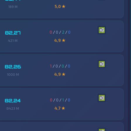
5,0 ★
169 M
0
/
0
/
2
/
0
82,27
4,9 ★
421 M
1
/
0
/
0
/
0
82,26
4,9 ★
1000 M
0
/
0
/
1
/
0
82,24
4,7 ★
8423 M