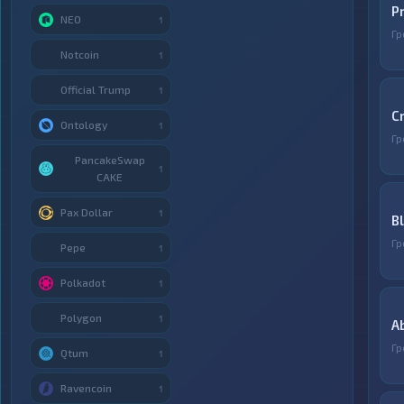
P
NEO
1
Гр
Notcoin
1
Official Trump
1
C
Ontology
1
Гр
PancakeSwap
1
CAKE
Pax Dollar
1
B
Гр
Pepe
1
Polkadot
1
Polygon
1
A
Гр
Qtum
1
Ravencoin
1