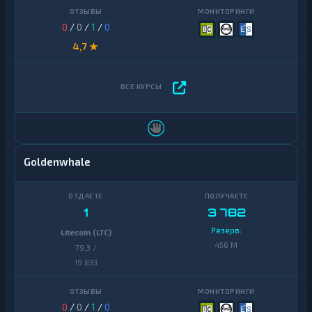
0
/
0
/
1
/
0
4,7 ★
Goldenwhale
1
3 782
Резерв:
Litecoin (LTC)
456 M
79,3 /
19 833
0
/
0
/
1
/
0