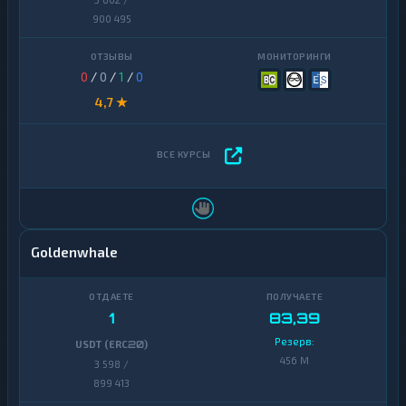
900 495
0
/
0
/
1
/
0
4,7 ★
Goldenwhale
1
83,39
Резерв:
USDT (ERC20)
456 M
3 598 /
899 413