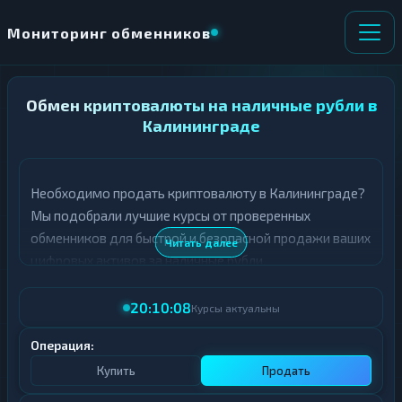
Мониторинг обменников
Обмен криптовалюты на наличные рубли в
НАПРАВЛЕНИЕ
×
ОБМЕНА
Калининграде
★ ИЗБРАННОЕ
ВСЕ РАЗДЕЛЫ
Необходимо продать криптовалюту в Калининграде?
Мы подобрали лучшие курсы от проверенных
О
П
Т
О
обменников для быстрой и безопасной продажи ваших
Читать далее
Д
Л
цифровых активов за наличные рубли.
А
У
Ё
Ч
В таблице представлены актуальные курсы продажи
Т
А
20:10:08
Курсы актуальны
криптовалют в Калининграде. Все обменники
Е
Е
проходят тщательную проверку, а курсы обновляются
Т
Операция:
Е
в режиме реального времени.
Купить
Продать