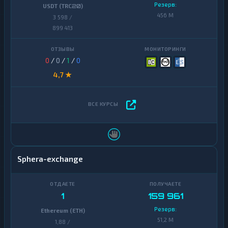
Резерв:
USDT (TRC20)
456 M
3 598 /
899 413
0
/
0
/
1
/
0
4,7 ★
Sphera-exchange
1
159 961
Резерв:
Ethereum (ETH)
51,2 M
1,88 /