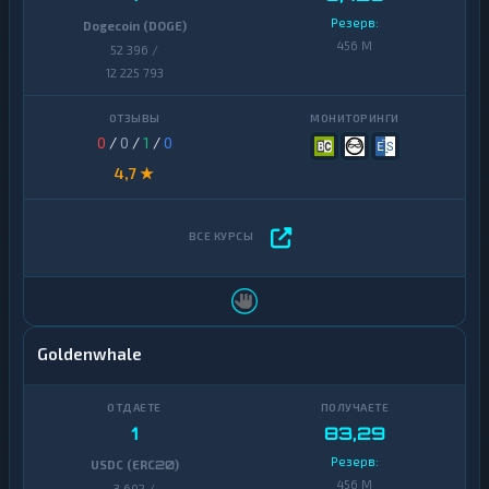
Резерв:
Dogecoin (DOGE)
456 M
52 396 /
12 225 793
0
/
0
/
1
/
0
4,7 ★
Goldenwhale
1
83,29
Резерв:
USDC (ERC20)
456 M
3 602 /