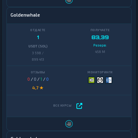
Goldenwhale
1
83,39
Резерв:
USDT (SOL)
456 M
3 598 /
899 413
0
/
0
/
1
/
0
4,7 ★