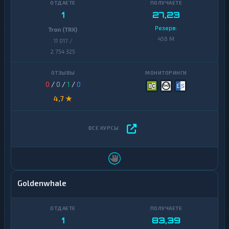
1
27,23
Резерв:
Tron (TRX)
456 M
11 017 /
2 754 325
0
/
0
/
1
/
0
4,7 ★
Goldenwhale
1
83,39