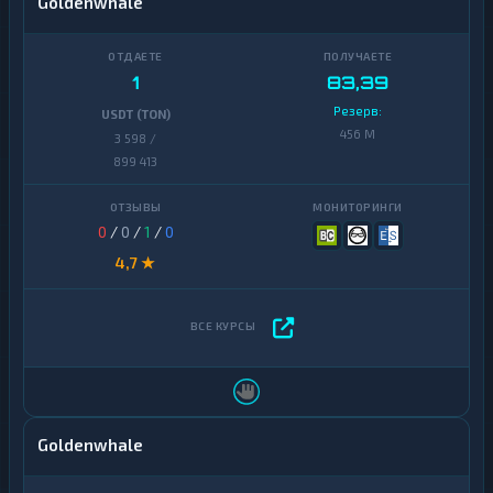
Goldenwhale
1
83,39
Резерв:
USDT (TON)
456 M
3 598 /
899 413
0
/
0
/
1
/
0
4,7 ★
Goldenwhale