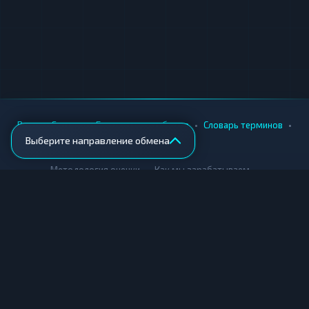
•
•
•
•
Вики
Города
Безопасность обмена
Словарь терминов
Выберите направление обмена
AML-проверка
•
•
Методология оценки
Как мы зарабатываем
Для обменников
Купить крипту
Продать крипту
Купить за рубли