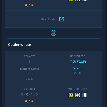
4,7 ★
Goldenwhale
1
30 540
Резерв:
Monero (XMR)
456 M
9,82 /
2 456
0
/
0
/
1
/
0
4,7 ★