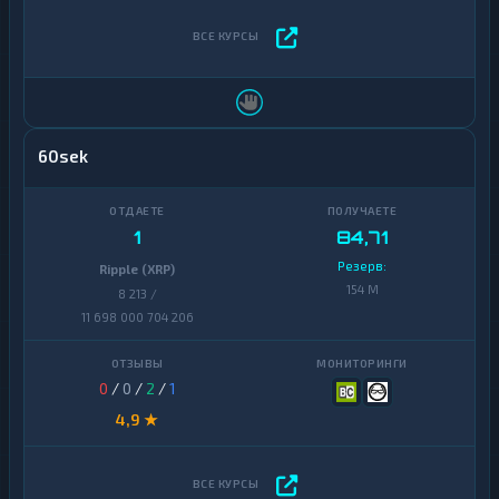
60sek
1
84,71
Резерв:
Ripple (XRP)
154 M
8 213 /
11 698 000 704 206
0
/
0
/
2
/
1
4,9 ★