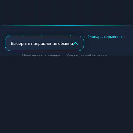
•
•
•
•
Вики
Города
Безопасность обмена
Словарь терминов
Выберите направление обмена
AML-проверка
•
•
Методология оценки
Как мы зарабатываем
Для обменников
Купить крипту
Продать крипту
Купить за рубли
Продать за рубли