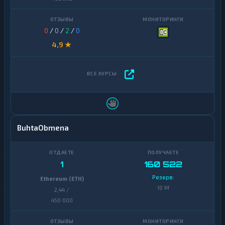
0
/
0
/
2
/
0
4,9 ★
BuhtaObmena
1
160 522
Резерв:
Ethereum (ETH)
10 M
2,44 /
450 000