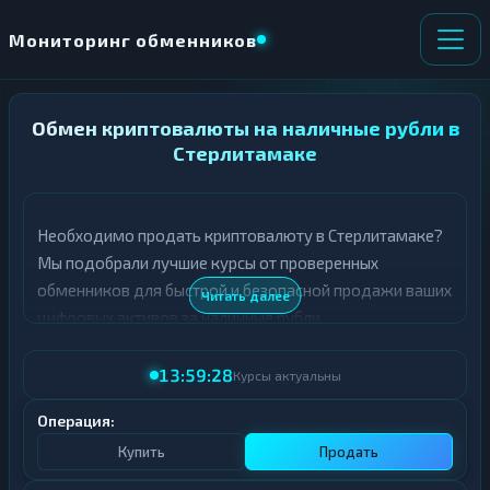
Мониторинг обменников
Обмен криптовалюты на наличные рубли в
НАПРАВЛЕНИЕ
×
ОБМЕНА
Стерлитамаке
★ ИЗБРАННОЕ
ВСЕ РАЗДЕЛЫ
Необходимо продать криптовалюту в Стерлитамаке?
Мы подобрали лучшие курсы от проверенных
О
П
Т
О
обменников для быстрой и безопасной продажи ваших
Читать далее
Д
Л
цифровых активов за наличные рубли.
А
У
Ё
Ч
В таблице представлены актуальные курсы продажи
Т
А
13:59:28
Курсы актуальны
криптовалют в Стерлитамаке. Все обменники
Е
Е
проходят тщательную проверку, а курсы обновляются
Т
Операция:
Е
в режиме реального времени.
Купить
Продать