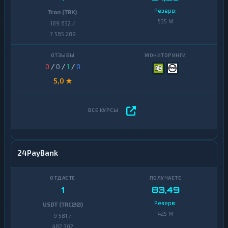
Резерв:
Tron (TRX)
535 M
189 632 /
7 585 289
0
/
0
/
1
/
0
5,0 ★
24PayBank
1
83,49
Резерв:
USDT (TRC20)
425 M
9 581 /
482 302