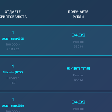
ОТДАЕТЕ
ПОЛУЧАЕТЕ
КРИПТОВАЛЮТА
РУБЛИ
1
84,39
USDT (BEP20)
Резерв:
100 000 /
350 M
4 111 232
1
5 467 779
Bitcoin (BTC)
Резерв:
0,0549 /
456 M
13,7
1
84,39
USDT (ERC20)
Резерв:
100 000 /