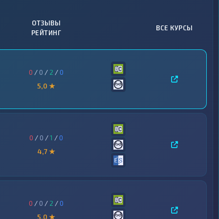
ОТЗЫВЫ
ВСЕ КУРСЫ
РЕЙТИНГ
0
/
0
/
2
/
0
5,0 ★
0
/
0
/
1
/
0
4,7 ★
0
/
0
/
2
/
0
5,0 ★