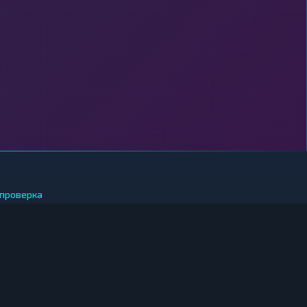
проверка
 ЗА РУБЛИ
иткоин за рубли