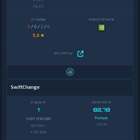
119 517
0
/
0
/
2
/
0
5,0 ★
SwiftChange
1
82,78
Резерв:
USDT (ERC20)
350 M
100 000 /
4 195 908