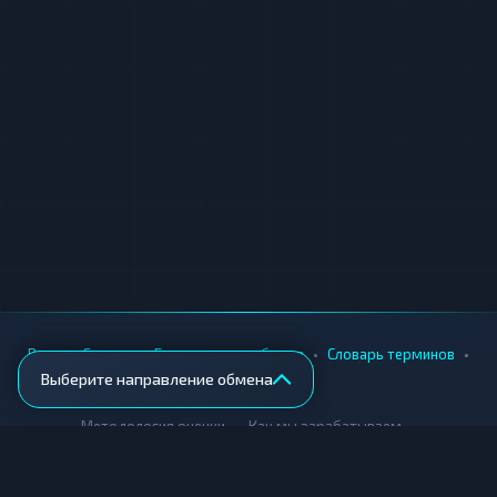
•
•
•
•
Вики
Города
Безопасность обмена
Словарь терминов
Выберите направление обмена
AML-проверка
•
•
Методология оценки
Как мы зарабатываем
Для обменников