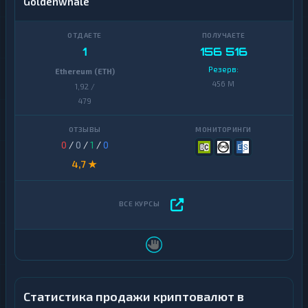
Goldenwhale
1
156 516
Резерв:
Ethereum (ETH)
456 M
1,92 /
479
0
/
0
/
1
/
0
4,7 ★
Статистика продажи криптовалют в