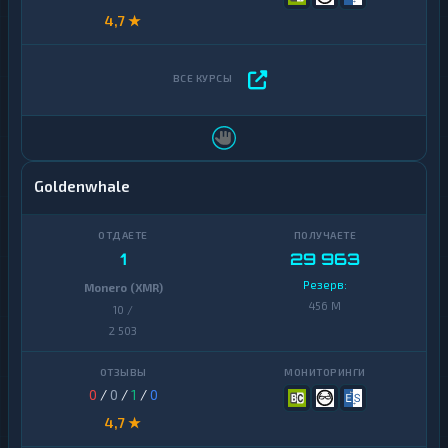
4,7 ★
Goldenwhale
1
29 963
Резерв:
Monero (XMR)
456 M
10 /
2 503
0
/
0
/
1
/
0
4,7 ★