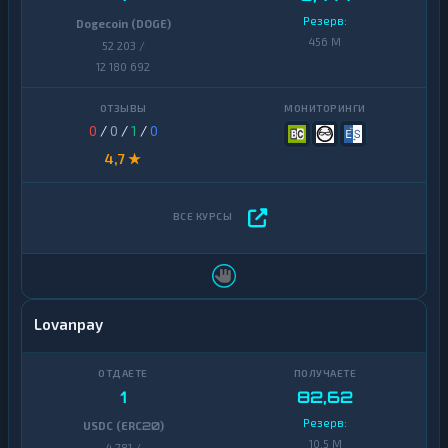
Резерв:
Dogecoin (DOGE)
456 M
52 203 /
12 180 692
0
/
0
/
1
/
0
4,7 ★
Lovanpay
1
82,62
Резерв:
USDC (ERC20)
10,5 M
4 781 /