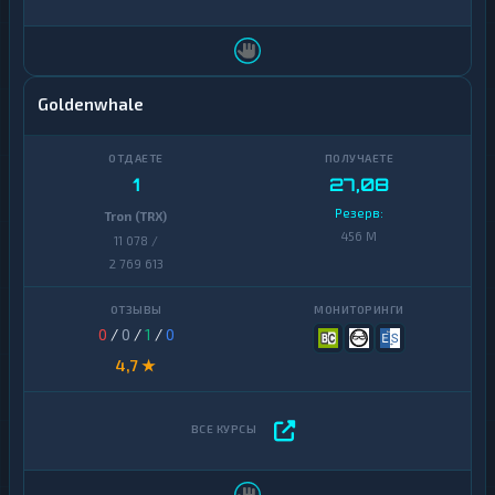
Goldenwhale
1
27,08
Резерв:
Tron (TRX)
456 M
11 078 /
2 769 613
0
/
0
/
1
/
0
4,7 ★