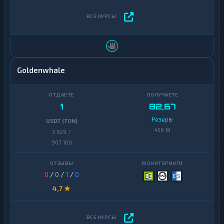
Goldenwhale
1
82,67
Резерв:
USDT (TON)
456 M
3 629 /
907 168
0
/
0
/
1
/
0
4,7 ★