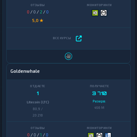
0
/
0
/
2
/
0
5,0 ★
Goldenwhale
1
3 710
Резерв:
Litecoin (LTC)
456 M
80,9 /
20 218
0
/
0
/
1
/
0