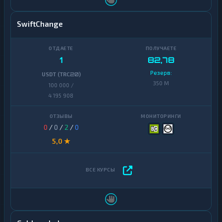
SwiftChange
1
82,78
Резерв:
USDT (TRC20)
350 M
100 000 /
4 195 908
0
/
0
/
2
/
0
5,0 ★