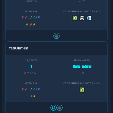
0,448 / 32
20 M
0
/
0
/
2
/
0
4,9 ★
YesObmen
1
155 695
0,257 / 32,1
8 M
0
/
0
/
2
/
0
5,0 ★