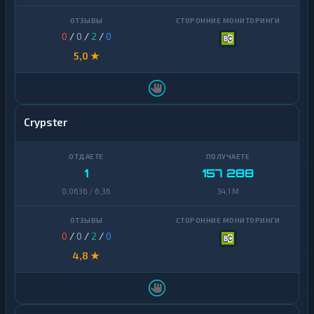
0
/
0
/
2
/
0
5,0 ★
Crypster
1
157 288
0,0636 / 6,36
34,1 M
0
/
0
/
2
/
0
4,8 ★