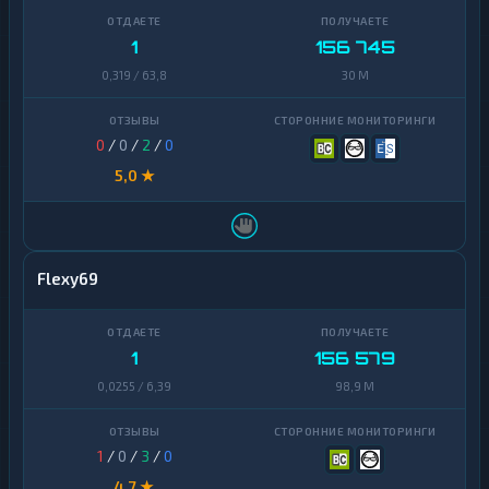
1
156 745
0,319 / 63,8
30 M
0
/
0
/
2
/
0
5,0 ★
Flexy69
1
156 579
0,0255 / 6,39
98,9 M
1
/
0
/
3
/
0
4,7 ★