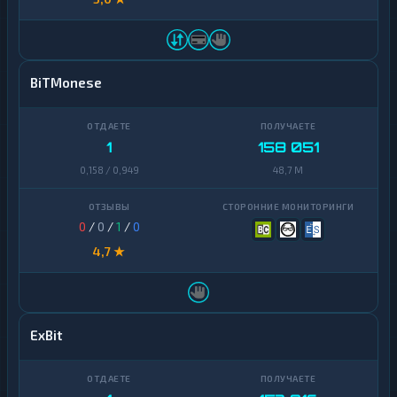
BiTMonese
1
158 051
0,158 / 0,949
48,7 M
0
/
0
/
1
/
0
4,7 ★
ExBit