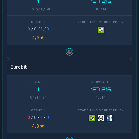
1
157 316
0,0636 / 0,954
10,6 M
0
/
0
/
1
/
0
4,9 ★
Eurobit
1
157 316
0,191 / 19,1
137 M
0
/
0
/
1
/
0
4,8 ★