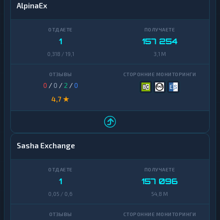
AlpinaEx
1
157 254
0,318 / 19,1
3,1 M
0
/
0
/
2
/
0
4,7 ★
Sasha Exchange
1
157 096
0,05 / 0,6
54,8 M