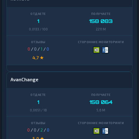
1
158 083
0,0133 / 100
2211 M
0
/
0
/
1
/
0
4,7 ★
AvanChange
1
158 064
0,0651 / 18
5,6 M
0
/
0
/
2
/
0
5,0 ★