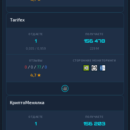
Tarifex
1
156 478
0,035 / 0,959
229 M
0
/
0
/
77
/
0
4,7 ★
КриптоМенялка
1
156 203