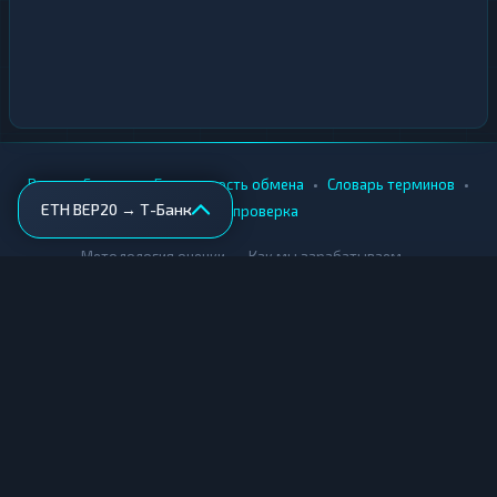
•
•
•
•
Вики
Города
Безопасность обмена
Словарь терминов
ETH BEP20 → Т-Банк
AML-проверка
•
•
Методология оценки
Как мы зарабатываем
Для обменников
Купить крипту
Продать крипту
Купить за рубли