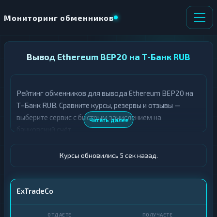
Мониторинг обменников
НАПРАВЛЕНИЕ
Вывод Ethereum BEP20 на Т-Банк RUB
×
ОБМЕНА
Рейтинг обменников для вывода Ethereum BEP20 на
★ ИЗБРАННОЕ
ВСЕ РАЗДЕЛЫ
Т-Банк RUB. Сравните курсы, резервы и отзывы —
выберите сервис с быстрым зачислением на
О
П
Читать далее
Т
О
банковский счёт.
Д
Л
А
У
Ё
Ч
Курсы обновились 6 сек назад.
Т
А
Е
Е
Т
ETH BEP20
ExTradeCo
Е
Т-Банк