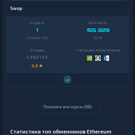
Swop
1
155 329
0,00644 / 100
122 M
0
/
0
/
1
/
0
4,6 ★
Показать все курсы (
68
)
Статистика топ обменников Ethereum