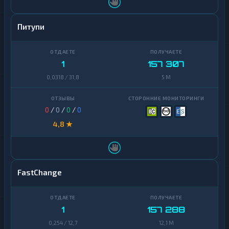
Питупи
1
157 307
0,0318 / 31,8
5 M
0
/
0
/
0
/
0
4,8 ★
FastChange
1
157 288
0,254 / 12,7
12,1 M