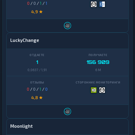
0
/
0
/
1
/
1
4,9 ★
LuckyChange
1
156 909
0,0637 / 1,91
6 M
0
/
0
/
1
/
0
4,8 ★
Moonlight