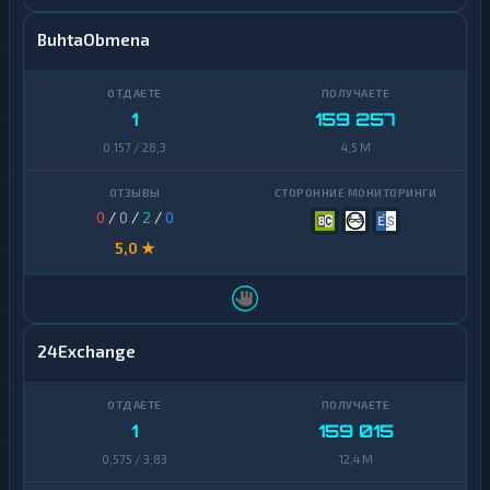
BuhtaObmena
1
159 257
0,157 / 28,3
4,5 M
0
/
0
/
2
/
0
5,0 ★
24Exchange
1
159 015
0,575 / 3,83
12,4 M