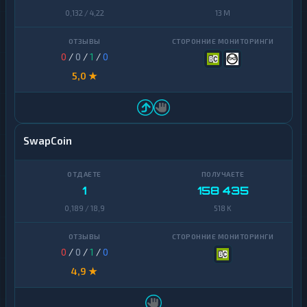
0,132 / 4,22
13 M
0
/
0
/
1
/
0
5,0 ★
SwapCoin
1
158 435
0,189 / 18,9
518 K
0
/
0
/
1
/
0
4,9 ★