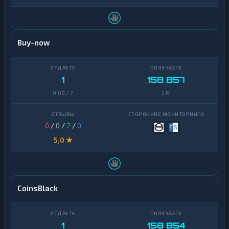
Buy-now
1
158 857
0,09 / 7
2 M
0
/
0
/
2
/
0
5,0 ★
CoinsBlack
1
158 854