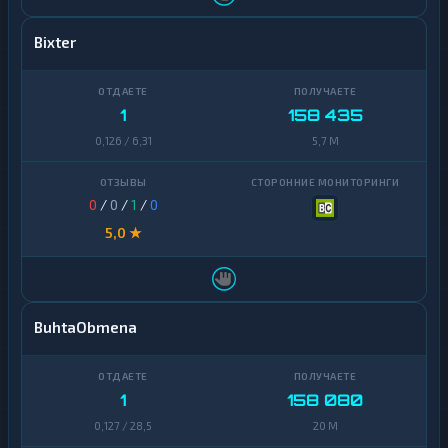
Bixter
1
158 435
0,126 / 6,31
5,7 M
0
/
0
/
1
/
0
5,0 ★
BuhtaObmena
1
158 080
0,127 / 28,5
20 M