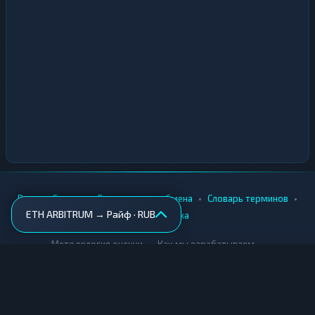
•
•
•
•
Вики
Города
Безопасность обмена
Словарь терминов
ETH ARBITRUM → Райф · RUB
AML-проверка
•
•
Методология оценки
Как мы зарабатываем
Для обменников
Купить крипту