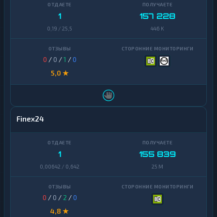
1
157 228
0,19 / 25,5
446 K
0
/
0
/
1
/
0
5,0 ★
Finex24
1
155 839
0,00642 / 0,642
25 M
0
/
0
/
2
/
0
4,8 ★