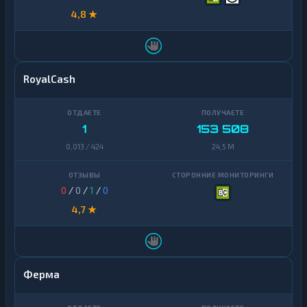
4,8 ★
RoyalCash
1
153 508
0,013 / 424
24,5 M
0
/
0
/
1
/
0
4,7 ★
Ферма