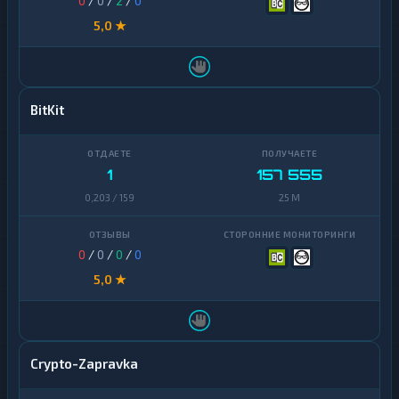
0
/
0
/
2
/
0
5,0 ★
BitKit
1
157 555
0,203 / 159
25 M
0
/
0
/
0
/
0
5,0 ★
Crypto-Zapravka