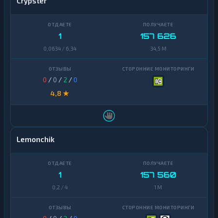
Crypster
1
157 626
0,0634 / 6,34
34,5 M
0
/
0
/
2
/
0
4,8 ★
Lemonchik
1
157 560
0,2 / 4
1 M