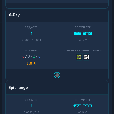
X-Pay
1
155 273
0,0644 / 0,644
50,9 M
0
/
0
/
2
/
0
5,0 ★
Epichange
1
155 273
0,0323 / 5,8
43,9 M