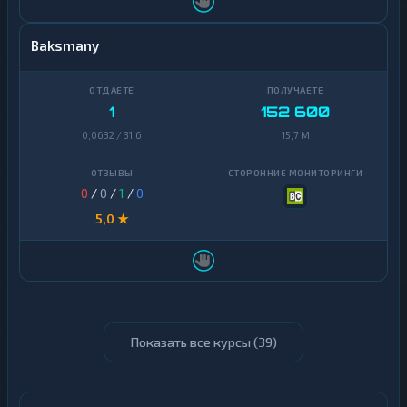
Baksmany
1
152 600
0,0632 / 31,6
15,7 M
0
/
0
/
1
/
0
5,0 ★
Показать все курсы (
39
)