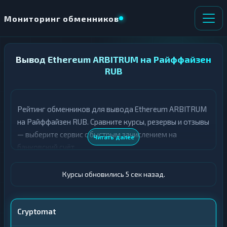
Мониторинг обменников
НАПРАВЛЕНИЕ
Вывод Ethereum ARBITRUM на Райффайзен
×
ОБМЕНА
RUB
★ ИЗБРАННОЕ
ВСЕ РАЗДЕЛЫ
Рейтинг обменников для вывода Ethereum ARBITRUM
на Райффайзен RUB. Сравните курсы, резервы и отзывы
О
П
Т
О
— выберите сервис с быстрым зачислением на
Читать далее
Д
Л
банковский счёт.
А
У
Ё
Ч
Т
А
Курсы обновились 6 сек назад.
Е
Е
Т
ETH ARBITRUM
Е
Cryptomat
Райф · RUB