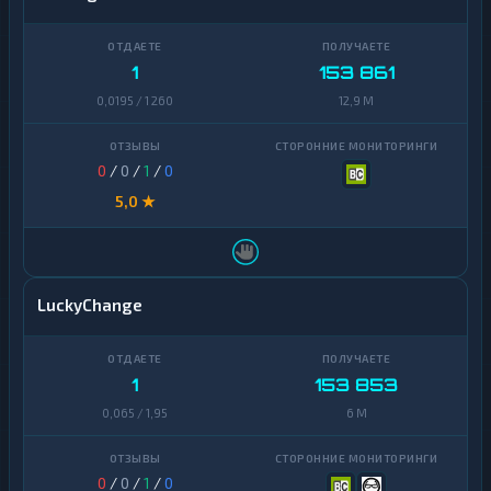
1
153 861
0,0195 / 1 260
12,9 M
0
/
0
/
1
/
0
5,0 ★
LuckyChange
1
153 853
0,065 / 1,95
6 M
0
/
0
/
1
/
0