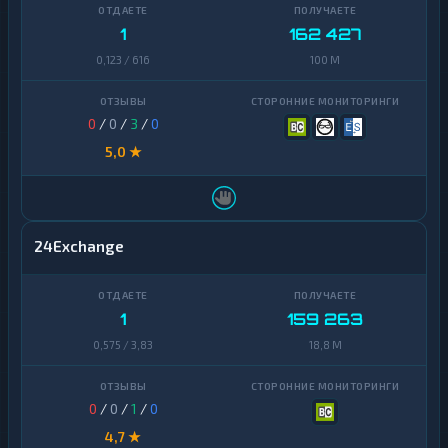
Uniswap
1
1
162 427
0,123 / 616
100 M
VeChain
1
Waves
1
0
/
0
/
3
/
0
Yearn
1
5,0 ★
Finance
Zcash
1
24Exchange
1
159 263
0,575 / 3,83
18,8 M
0
/
0
/
1
/
0
4,7 ★