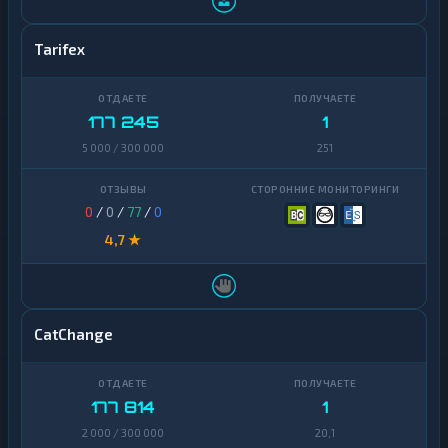
Tarifex
177 245
1
5 000 / 300 000
251
0
/
0
/
77
/
0
4,7 ★
CatChange
177 814
1
2 000 / 300 000
20,1