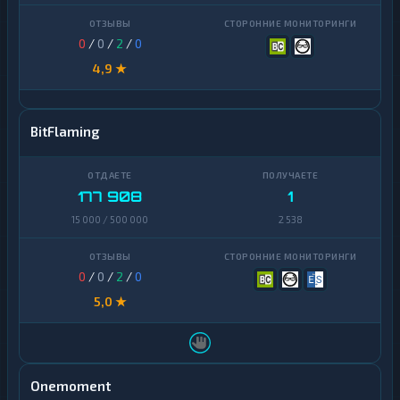
0
/
0
/
2
/
0
4,9 ★
BitFlaming
177 908
1
15 000 / 500 000
2 538
0
/
0
/
2
/
0
5,0 ★
Onemoment