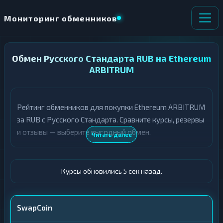
Мониторинг обменников
Обмен Русского Стандарта RUB на Ethereum
НАПРАВЛЕНИЕ
×
ОБМЕНА
ARBITRUM
★ ИЗБРАННОЕ
ВСЕ РАЗДЕЛЫ
Рейтинг обменников для покупки Ethereum ARBITRUM
за RUB с Русского Стандарта. Сравните курсы, резервы
О
П
Т
О
и отзывы — выберите выгодный обмен.
Читать далее
Д
Л
А
У
Ё
Ч
Т
А
Курсы обновились 5 сек назад.
Е
Е
Т
Русский Стандарт
Е
SwapCoin
ETH ARBITRUM