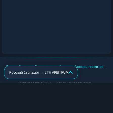
•
•
•
•
Вики
Города
Безопасность обмена
Словарь терминов
Русский Стандарт → ETH ARBITRUM
AML-проверка
•
•
Методология оценки
Как мы зарабатываем
Для обменников
Купить крипту