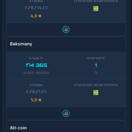
0
/
0
/
14
/
0
4,8 ★
Baksmany
174 365
1
10 000 / 600 000
72
0
/
0
/
1
/
0
5,0 ★
Alt-coin