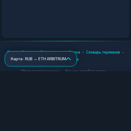
•
•
•
•
Вики
Города
Безопасность обмена
Словарь терминов
Карта · RUB → ETH ARBITRUM
AML-проверка
•
•
Методология оценки
Как мы зарабатываем
Для обменников
Купить крипту
Продать крипту
Купить за рубли