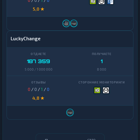
0
/
0
/
1
/
0
5,0 ★
LuckyChange
187 359
1
5 000 / 1 000 000
8 000
0
/
0
/
1
/
0
4,8 ★