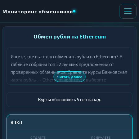
Мониторинг обменников
НАПРАВЛЕНИЕ
Обмен рубли на Ethereum
×
ОБМЕНА
Ищете, где выгодно обменять рубли на Ethereum? В
★ ИЗБРАННОЕ
ВСЕ РАЗДЕЛЫ
таблице собраны топ 32 лучших предложений от
проверенных обменников. Сравните курсы Банковская
О
П
Читать далее
карта рубль → Ethereum арбитрум, выберите
Т
О
Д
подходящий вариант с учётом резерва и лимитов, и
Л
А
У
совершите обмен быстро и безопасно. Все обменные
Ё
Ч
Курсы обновились 5 сек назад.
пункты прошли модерацию и отображаются с учётом
Т
А
выгодности курса.
Е
Е
Т
Карта · RUB
BitKit
Е
ETH ARBITRUM