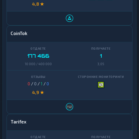
4,8 ★
CoinTok
177 466
1
10 000 / 400 000
3,05
0
/
0
/
1
/
0
4,9 ★
Tarifex