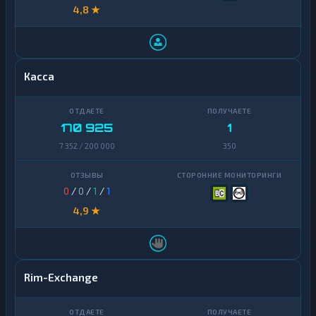
4,8 ★
Касса
170 925
1
7 352 / 200 000
350
0
/
0
/
1
/
1
4,9 ★
Rim-Exchange