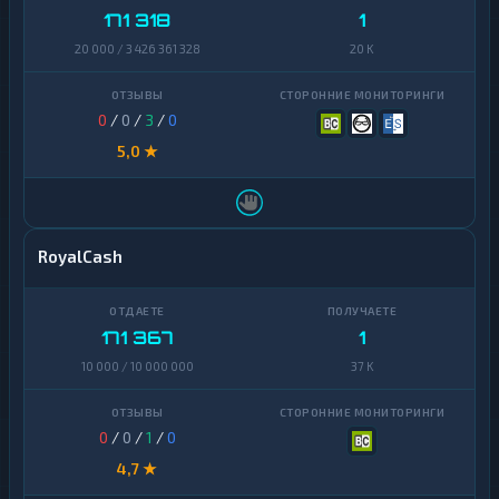
171 318
1
20 000 / 3 426 361 328
20 K
0
/
0
/
3
/
0
5,0 ★
RoyalCash
171 367
1
10 000 / 10 000 000
37 K
0
/
0
/
1
/
0
4,7 ★