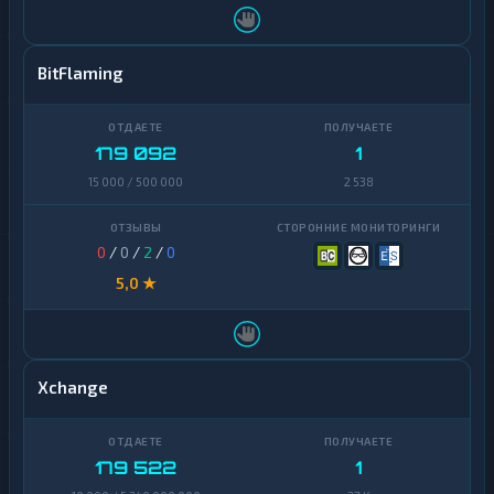
BitFlaming
179 092
1
15 000 / 500 000
2 538
0
/
0
/
2
/
0
5,0 ★
Xchange
179 522
1