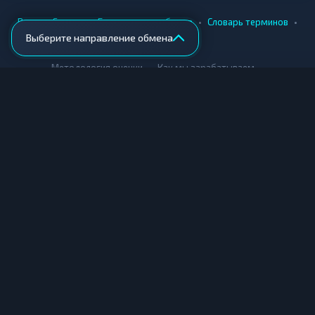
•
•
•
•
Вики
Города
Безопасность обмена
Словарь терминов
Выберите направление обмена
AML-проверка
•
•
Методология оценки
Как мы зарабатываем
Для обменников
Купить крипту
Продать крипту
Купить за рубли
Продать за рубли
© Мониторинг обменников — 2026
|
|
|
Условия использования
Конфиденциальность
Cookies
Карта сайта