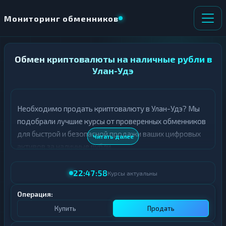
Мониторинг обменников
Обмен криптовалюты на наличные рубли в
НАПРАВЛЕНИЕ
×
ОБМЕНА
Улан-Удэ
★ ИЗБРАННОЕ
ВСЕ РАЗДЕЛЫ
Необходимо продать криптовалюту в Улан-Удэ? Мы
подобрали лучшие курсы от проверенных обменников
О
П
Т
О
для быстрой и безопасной продажи ваших цифровых
Читать далее
Д
Л
активов за наличные рубли.
А
У
Ё
Ч
В таблице представлены актуальные курсы продажи
Т
А
22:47:58
Курсы актуальны
криптовалют в Улан-Удэ. Все обменники проходят
Е
Е
тщательную проверку, а курсы обновляются в режиме
Т
Операция:
Е
реального времени.
Купить
Продать