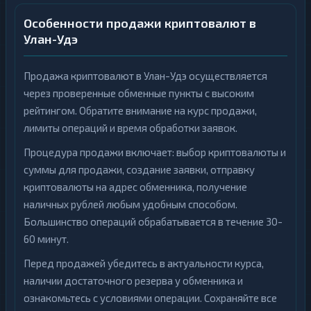
н
н
к
Особенности продажи криптовалют в
г
и
Улан-Удэ
н
К
г
р
и
К
Продажа криптовалют в Улан-Удэ осуществляется
п
р
т
через проверенные обменные пункты с высоким
и
о
1
▶
п
б
рейтингом. Обратите внимание на курс продажи,
т
и
о
1
▶
лимиты операций и время обработки заявок.
р
б
ж
и
и
Процедура продажи включает: выбор криптовалюты и
р
ж
суммы для продажи, создание заявки, отправку
Э
и
криптовалюты на адрес обменника, получение
л
е
Э
наличных рублей любым удобным способом.
к
л
т
Большинство операций обрабатывается в течение 30-
е
р
к
60 минут.
о
т
н
р
н
13
▶
Перед продажей убедитесь в актуальности курса,
о
ы
н
наличии достаточного резерва у обменника и
е
н
13
▶
Д
ы
ознакомьтесь с условиями операции. Сохраняйте все
е
е