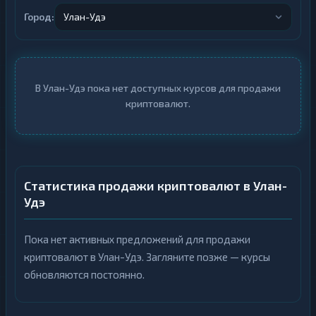
ВСЕ
РАЗДЕЛЫ
Город:
Улан-Удэ
ВСЕ
К
РАЗДЕЛЫ
р
и
К
п
р
т
и
В Улан-Удэ пока нет доступных курсов для продажи
о
п
69
▶
в
криптовалют.
т
а
о
л
69
▶
в
ю
а
т
л
ы
ю
т
И
ы
Статистика продажи криптовалют в Улан-
н
Удэ
т
И
е
н
р
т
н
е
Пока нет активных предложений для продажи
е
р
т
криптовалют в Улан-Удэ. Загляните позже — курсы
н
42
▶
-
е
обновляются постоянно.
б
т
а
42
▶
-
н
б
к
а
и