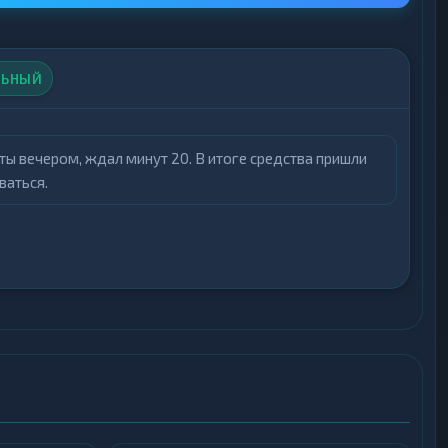
упен обмен между криптовалютами и фиатом, а
off. Это позволяет гибко управлять активами и
ЛЬНЫЙ
 выполняется в течение 7–15 минут, что особенно
ходимости поддержка оперативно связывается с
ы вечером, ждал минут 20. В итоге средства пришли
ется с учетом актуальных данных бирж, комиссии
ваться.
ы заявки или несоответствия реквизитов
предупреждается на этапе оформления.
ьзователи получают доступ к реферальной
 30% от комиссии) и могут рассчитывать на
мониторинге предусмотрено вознаграждение.
 постоянных клиентов реализована функция
менов и настройкам профиля.
 ежедневно с 10:00 до 01:00, консультирует через
агируют на обращения и помогают решить любые