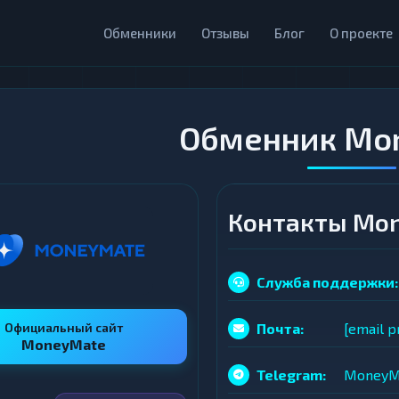
Обменники
Отзывы
Блог
О проекте
Обменник Mo
Контакты Mo
Служба поддержки:
Официальный сайт
Почта:
[email p
MoneyMate
Telegram:
MoneyM