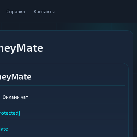
Справка
Контакты
neyMate
neyMate
Онлайн чат
rotected]
ate