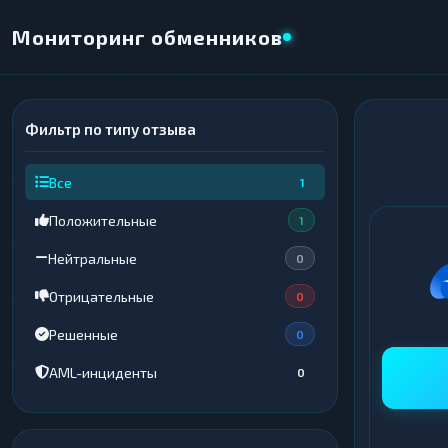
Мониторинг обменников
Фильтр по типу отзыва
×
НАПРАВЛЕНИЕ ОБМЕНА
Все
1
★ ИЗБРАННОЕ
ВСЕ РАЗДЕЛЫ
Положительные
1
ОТДАЁТЕ
ПОЛУЧАЕТЕ
Нейтральные
0
Отрицательные
0
Решенные
0
ВСЕ РАЗДЕЛЫ
ВСЕ РАЗДЕЛЫ
AML-инциденты
0
Криптовалюты
Криптовалюты
69
69
▶
▶
Интернет-банкинг
Интернет-банкинг
42
42
▶
▶