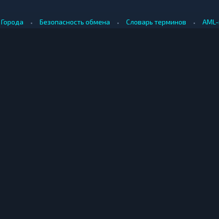
•
•
•
Города
Безопасность обмена
Словарь терминов
AML-
•
•
Методология оценки
Как мы зарабатываем
Для обменников
КУПИТЬ ЗА РУБЛИ
ПРОДАТЬ
е
Купить биткоин за рубли
Продать б
Купить эфириум за рубли
Продать э
ринбурге
Купить риппл за рубли
Продать р
ибирске
Купить лайткоин за рубли
Продать л
одаре
Купить догикоин за рубли
Продать д
© Мониторинг обменников — 2026