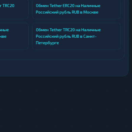
 проходят AML/KYC-проверку, что снижает риски
r TRC20
Обмен Tether ERC20 на Наличные
ым требованиям.
Российский рубль RUB в Москве
юбых устройств, а оформление заявки занимает
ичные
Обмен Tether TRC20 на Наличные
кве
Российский рубль RUB в Санкт-
Петербурге
 для отзывов о работе MoneyMate. Здесь можно
ежности и качестве обслуживания, а также
мированию объективной репутации обменника и
 клиентоориентированный подход. Сервис
и обмене криптовалют и фиатных средств.