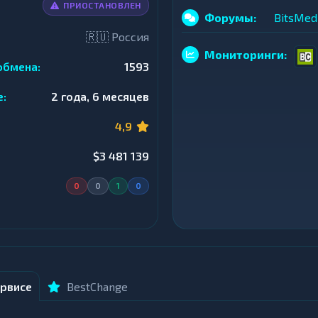
ПРИОСТАНОВЛЕН
Форумы:
BitsMed
🇷🇺 Россия
Мониторинги:
обмена:
1593
е:
2 года, 6 месяцев
4,9
$3 481 139
0
0
1
0
рвисе
BestChange