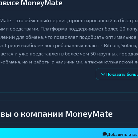
ервисе MoneyMate
ate - это обменный сервис, ориентированный на быстры
ыми средствами. Платформа поддерживает более 20 поп
лений для обмена, что позволяет подобрать оптимальное 
а. Среди наиболее востребованных валют - Bitcoin, Solana,
ается и уже представлен в более чем 50 крупных города
-обмена, но и работы с наличными, а также курьерской д
Показать боль
ейс MoneyMate интуитивно понятен и удобен для пользо
ет всего несколько минут: курс фиксируется на 10 мину
е 5–15 минут. Для сделок с наличными минимальный порог
 - от 50 000 рублей при продаже и от 75 000 рублей при
м, а сервис строго придерживается политики AML/KYC, ч
вы о компании MoneyMate
кций.
евые особенности обменника
Добавить отз