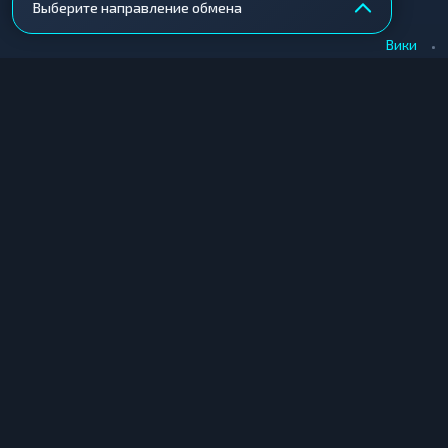
Выберите направление обмена
•
Вики
КУПИТЬ КРИПТУ
ПРОДАТЬ КРИПТУ
Купить крипту в Москве
Продать крипту в Москв
Купить крипту в СПб
Продать крипту в СПб
Купить крипту в Екатеринбурге
Продать крипту в Екате
Купить крипту в Новосибирске
Продать крипту в Новос
Купить крипту в Краснодаре
Продать крипту в Красн