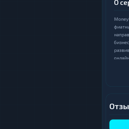
О с
MoneyM
фиатн
направ
бизнес
развив
онлайн
Интерф
занима
течени
обмена
канала
Отзы
транза
Ключ