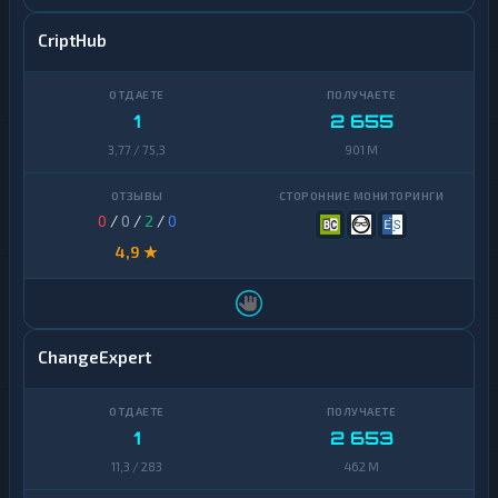
CriptHub
1
2 655
3,77 / 75,3
901 M
0
/
0
/
2
/
0
4,9 ★
ChangeExpert
1
2 653
11,3 / 283
462 M