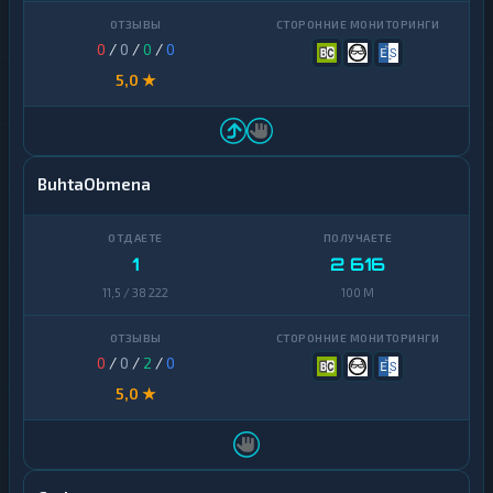
0
/
0
/
0
/
0
5,0 ★
BuhtaObmena
1
2 616
11,5 / 38 222
100 M
0
/
0
/
2
/
0
5,0 ★