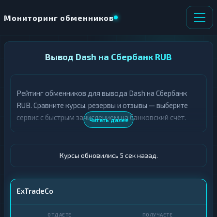
Мониторинг обменников
НАПРАВЛЕНИЕ
Вывод Dash на Сбербанк RUB
×
ОБМЕНА
Рейтинг обменников для вывода Dash на Сбербанк
★ ИЗБРАННОЕ
ВСЕ РАЗДЕЛЫ
RUB. Сравните курсы, резервы и отзывы — выберите
сервис с быстрым зачислением на банковский счёт.
О
П
Читать далее
Т
О
Д
Л
А
У
Ё
Ч
Курсы обновились 6 сек назад.
Т
А
Е
Е
Т
DASH
ExTradeCo
Е
Сбер