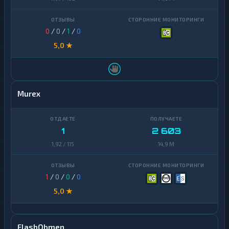
0
/
0
/
1
/
0
5,0 ★
Murex
1
2 603
1,92 / 115
14,9 M
1
/
0
/
0
/
0
5,0 ★
FlashObmen