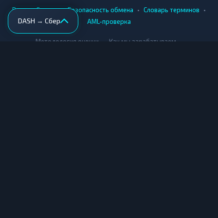
•
•
•
•
Вики
Города
Безопасность обмена
Словарь терминов
DASH → Сбер
AML-проверка
•
•
Методология оценки
Как мы зарабатываем
Для обменников
Купить крипту
Продать крипту
Купить за рубли
Продать за рубли
© Мониторинг обменников — 2026
|
|
|
Условия использования
Конфиденциальность
Cookies
Карта сайта