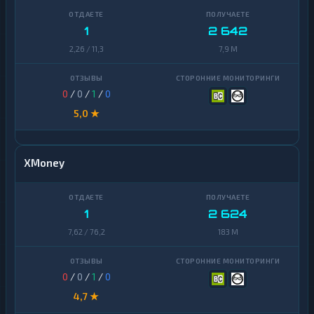
1
2 642
2,26 / 11,3
7,9 M
0
/
0
/
1
/
0
5,0 ★
XMoney
1
2 624
7,62 / 76,2
183 M
0
/
0
/
1
/
0
4,7 ★