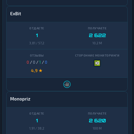
ExBit
1
2 622
3,81 / 57,2
10,2 M
0
/
0
/
1
/
0
4,9 ★
Monopriz
1
2 620
1,91 / 38,2
100 M