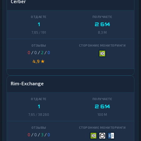
Cerber
1
2 614
7,65 / 191
8,3 M
0
/
0
/
2
/
0
4,9 ★
Rim-Exchange
1
2 614
7,65 / 38 260
100 M
0
/
0
/
3
/
0