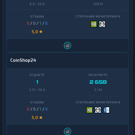
Zcash
1
8,6 / 28,6
308 M
0
/
0
/
1
/
0
5,0 ★
CoinShop24
1
2 658
3,91 / 58,6
3,1 M
0
/
0
/
1
/
0
5,0 ★