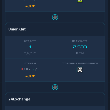
4,8 ★
UnionXbit
1
2 583
11,6 / 1 161
19,2 M
0
/
0
/
17
/
0
4,8 ★
24Exchange