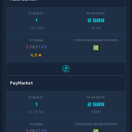
1
2 589
1,93 / 19,3
30,1 M
0
/
0
/
1
/
0
4,9 ★
PayMarket
1
2 589
21 / 12 700
503 M
0
/
0
/
1
/
0