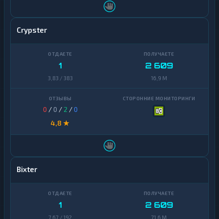
Crypster
1
2 609
3,83 / 383
16,9 M
0
/
0
/
2
/
0
4,8 ★
Bixter
1
2 609
7,67 / 192
71,6 M