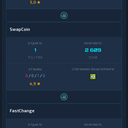
5,0 ★
SwapCoin
1
2 609
11,5 / 1 150
17,3 M
0
/
0
/
1
/
0
4,9 ★
FastChange