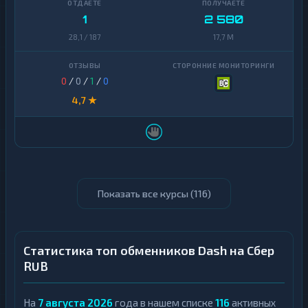
1
2 580
28,1 / 187
17,7 M
0
/
0
/
1
/
0
4,7 ★
Показать все курсы (
116
)
Статистика топ обменников Dash на Сбер
RUB
На
7 августа 2026
года в нашем списке
116
активных