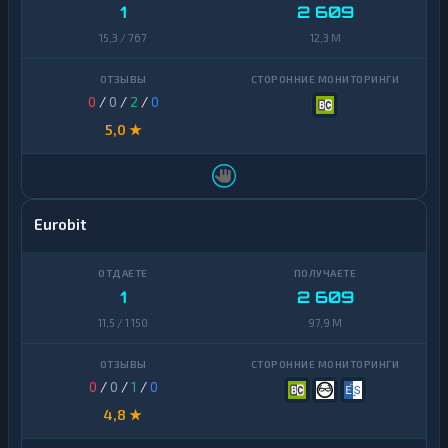
1
2 609
15,3 / 767
12,3 M
0
/
0
/
2
/
0
5,0 ★
Eurobit
1
2 609
11,5 / 1 150
97,9 M
0
/
0
/
1
/
0
4,8 ★