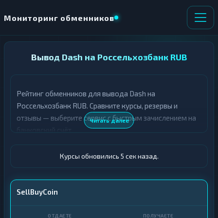
Мониторинг обменников
НАПРАВЛЕНИЕ
Вывод Dash на Россельхозбанк RUB
×
ОБМЕНА
Рейтинг обменников для вывода Dash на
★ ИЗБРАННОЕ
ВСЕ РАЗДЕЛЫ
Россельхозбанк RUB. Сравните курсы, резервы и
отзывы — выберите сервис с быстрым зачислением на
О
П
Читать далее
Т
О
банковский счёт.
Д
Л
А
У
Ё
Ч
Курсы обновились 6 сек назад.
Т
А
Е
Е
Т
DASH
SellBuyCoin
Е
Россельхозбанк