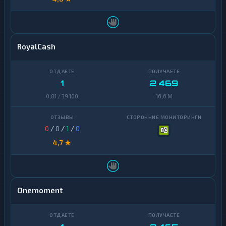
RoyalCash
1
2 469
0,81 / 39 100
16,6 M
0
/
0
/
1
/
0
4,7 ★
Onemoment