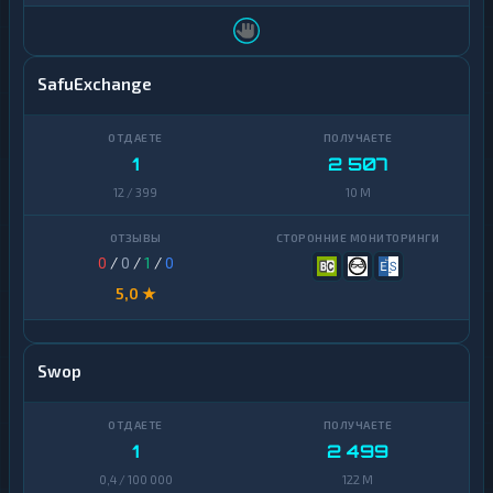
SafuExchange
1
2 507
12 / 399
10 M
0
/
0
/
1
/
0
5,0 ★
Swop
1
2 499
0,4 / 100 000
122 M