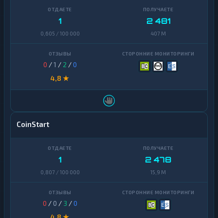
1
2 481
0,605 / 100 000
407 M
0
/
1
/
2
/
0
4,8 ★
CoinStart
1
2 478
0,807 / 100 000
15,9 M
0
/
0
/
3
/
0
4,8 ★