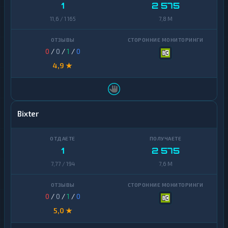
Zcash
1
1
2 575
11,6 / 1 165
7,8 M
0
/
0
/
1
/
0
4,9 ★
Bixter
1
2 575
7,77 / 194
7,6 M
0
/
0
/
1
/
0
5,0 ★