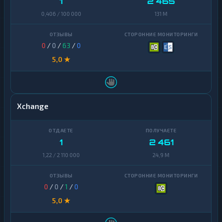
1
2 465
0,406 / 100 000
131 M
0
/
0
/
63
/
0
5,0 ★
Xchange
1
2 461
1,22 / 2 110 000
24,9 M
0
/
0
/
1
/
0
5,0 ★