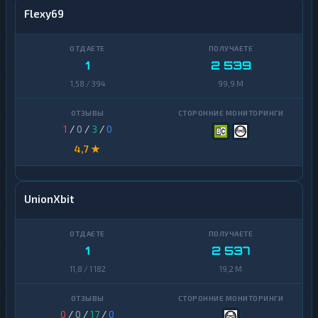
Flexy69
1
2 539
1,58 / 394
99,9 M
1
/
0
/
3
/
0
4,7 ★
UnionXbit
1
2 537
11,8 / 1 182
19,2 M
0
/
0
/
17
/
0