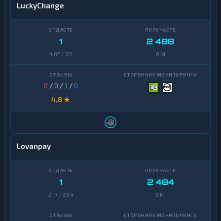
LuckyChange
1
2 488
4,02 / 121
6 M
0
/
0
/
1
/
0
4,8 ★
Lovanpay
1
2 484
2,17 / 39,4
5 M