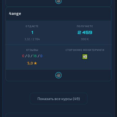
4ange
1
2 459
3,32 / 2 764
990 K
0
/
0
/
16
/
0
5,0 ★
Показать все курсы (
49
)