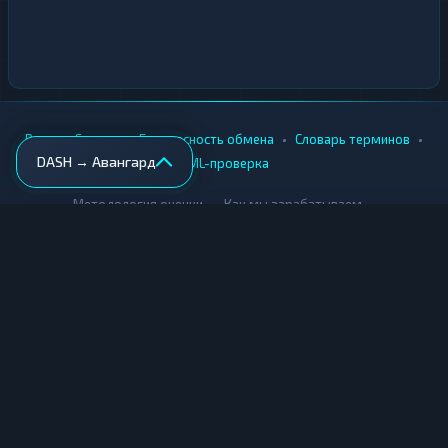
•
•
•
•
Вики
Города
Безопасность обмена
Словарь терминов
DASH → Авангард
AML-проверка
•
•
Методология оценки
Как мы зарабатываем
Для обменников
Купить крипту
Продать крипту
Купить за рубли
Продать за рубли