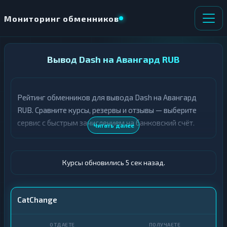
Мониторинг обменников
НАПРАВЛЕНИЕ
Вывод Dash на Авангард RUB
×
ОБМЕНА
Рейтинг обменников для вывода Dash на Авангард
★ ИЗБРАННОЕ
ВСЕ РАЗДЕЛЫ
RUB. Сравните курсы, резервы и отзывы — выберите
сервис с быстрым зачислением на банковский счёт.
О
П
Читать далее
Т
О
Д
Л
А
У
Ё
Ч
Курсы обновились 6 сек назад.
Т
А
Е
Е
Т
DASH
CatChange
Е
Авангард