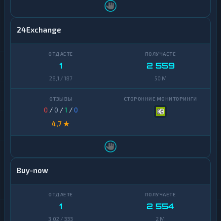
24Exchange
1
2 559
28,1 / 187
50 M
0
/
0
/
1
/
0
4,7 ★
Buy-now
1
2 554
3,02 / 333
2 M