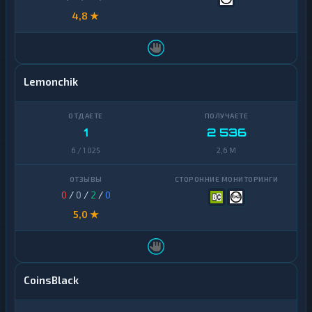
4,8 ★
Lemonchik
1
2 536
6 / 1 025
2,6 M
0
/
0
/
2
/
0
5,0 ★
CoinsBlack