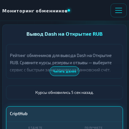
Мониторинг обменников
НАПРАВЛЕНИЕ
Вывод Dash на Открытие RUB
×
ОБМЕНА
Рейтинг обменников для вывода Dash на Открытие
★ ИЗБРАННОЕ
ВСЕ РАЗДЕЛЫ
RUB. Сравните курсы, резервы и отзывы — выберите
сервис с быстрым зачислением на банковский счёт.
О
П
Читать далее
Т
О
Д
Л
А
У
Ё
Ч
Курсы обновились 6 сек назад.
Т
А
Е
Е
Т
DASH
CriptHub
Е
Открытие