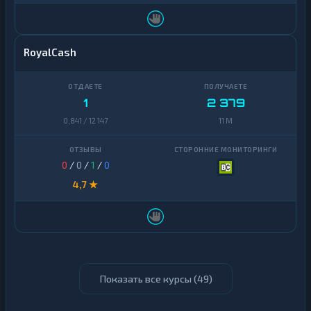
RoyalCash
1
2 379
0,841 / 12 147
11 M
0
/
0
/
1
/
0
4,7 ★
Показать все курсы (
49
)