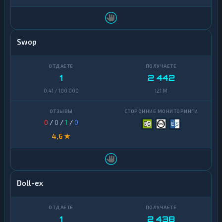
Swop
1
2 442
0,41 / 100 000
121 M
0
/
0
/
1
/
0
4,6 ★
Doll-ex
1
2 438