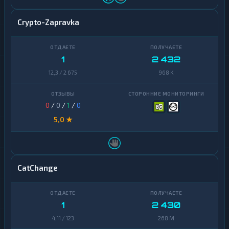
Crypto-Zapravka
1
2 432
12,3 / 2 675
968 K
0
/
0
/
1
/
0
5,0 ★
CatChange
1
2 430
4,11 / 123
268 M