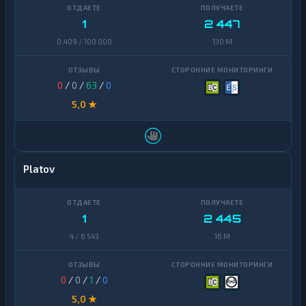
Zcash
1
1
2 447
0,409 / 100 000
130 M
0
/
0
/
63
/
0
5,0 ★
Platov
1
2 445
4 / 6 543
16 M
0
/
0
/
1
/
0
5,0 ★