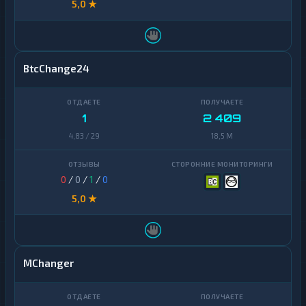
5,0 ★
BtcChange24
1
2 409
4,83 / 29
18,5 M
0
/
0
/
1
/
0
5,0 ★
MChanger