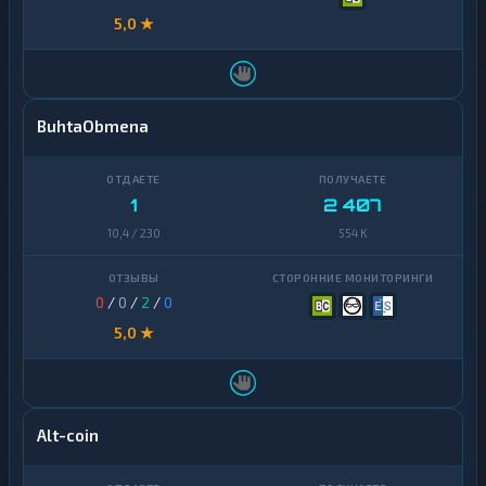
5,0 ★
BuhtaObmena
1
2 407
10,4 / 230
554 K
0
/
0
/
2
/
0
5,0 ★
Alt-coin