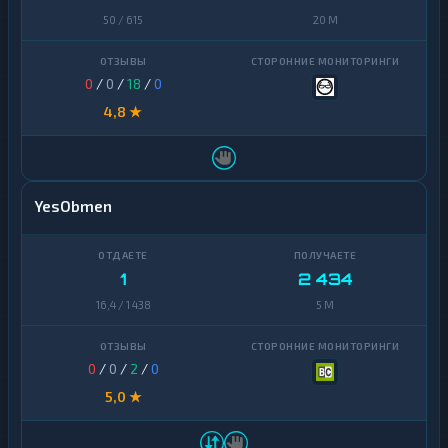
50 / 615
20 M
0
/
0
/
18
/
0
4,8 ★
YesObmen
1
2 434
16,4 / 1 438
5 M
0
/
0
/
2
/
0
5,0 ★