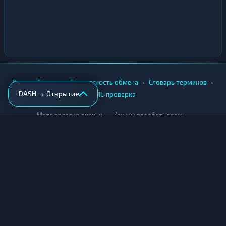
•
•
•
•
Вики
Города
Безопасность обмена
Словарь терминов
DASH → Открытие
AML-проверка
•
•
Методология оценки
Как мы зарабатываем
Для обменников
Купить крипту
Продать крипту
Купить за рубли