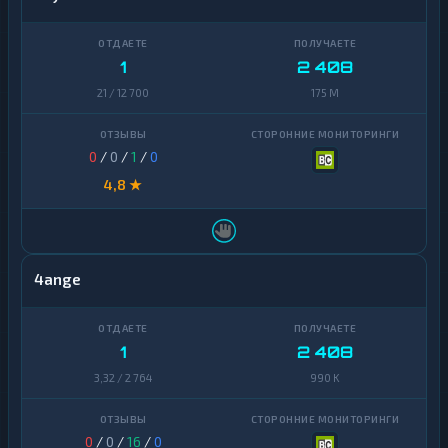
1
2 408
21 / 12 700
175 M
0
/
0
/
1
/
0
4,8 ★
4ange
1
2 408
3,32 / 2 764
990 K
0
/
0
/
16
/
0