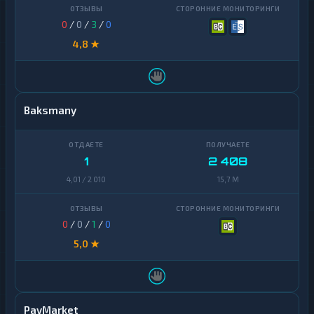
0
/
0
/
3
/
0
4,8 ★
Baksmany
1
2 408
4,01 / 2 010
15,7 M
0
/
0
/
1
/
0
5,0 ★
PayMarket