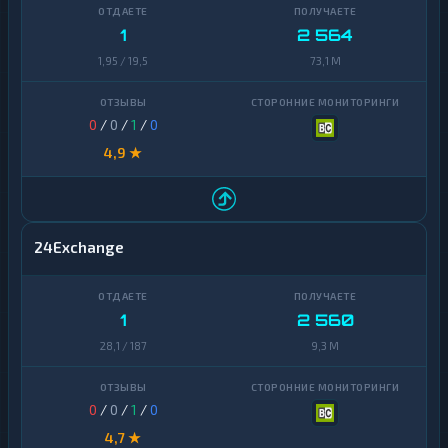
Zcash
1
1
2 564
1,95 / 19,5
73,1 M
0
/
0
/
1
/
0
4,9 ★
24Exchange
1
2 560
28,1 / 187
9,3 M
0
/
0
/
1
/
0
4,7 ★