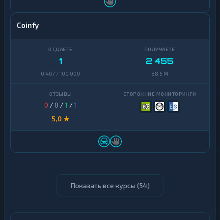
Coinfy
1
2 455
0,407 / 100 000
88,5 M
0
/
0
/
1
/
1
5,0 ★
Показать все курсы (
54
)