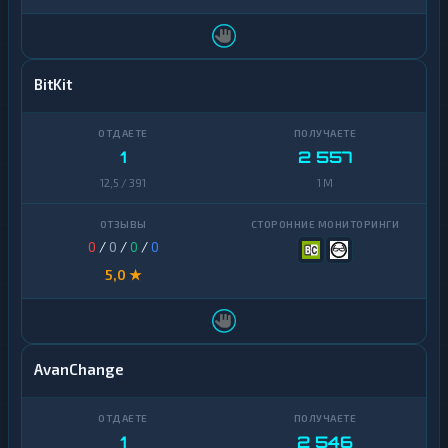
BitKit
1
2 557
12,5 / 391
1 M
0
/
0
/
0
/
0
5,0 ★
AvanChange
1
2 546