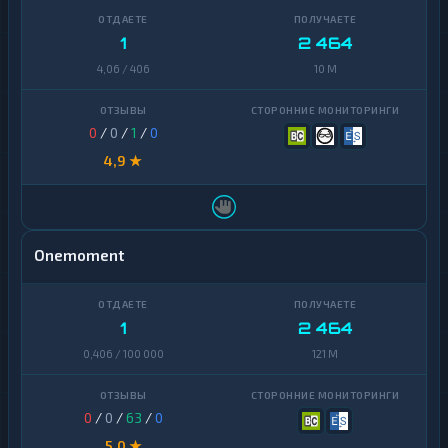
1
2 464
4,06 / 406
10 M
0
/
0
/
1
/
0
4,9 ★
Onemoment
1
2 464
0,406 / 100 000
121 M
0
/
0
/
63
/
0
5,0 ★