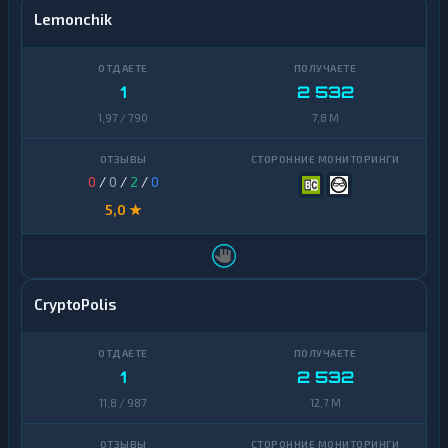
Lemonchik
1
2 532
1,97 / 790
7,8 M
0
/
0
/
2
/
0
5,0 ★
CryptoPolis
1
2 532
11,8 / 987
12,7 M