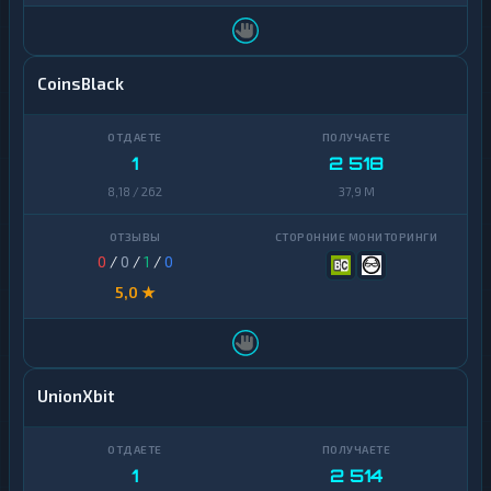
CoinsBlack
1
2 518
8,18 / 262
37,9 M
0
/
0
/
1
/
0
5,0 ★
UnionXbit
1
2 514