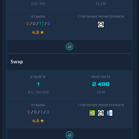
11,9 / 199
19,2 M
0
/
0
/
17
/
0
4,8 ★
Swop
1
2 498
0,4 / 100 000
112 M
0
/
0
/
1
/
0
4,6 ★