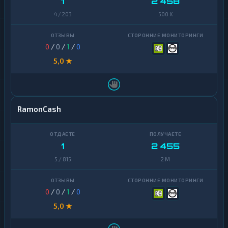
1
2 458
4 / 203
500 K
0
/
0
/
1
/
0
5,0 ★
RamonCash
1
2 455
5 / 815
2 M
0
/
0
/
1
/
0
5,0 ★