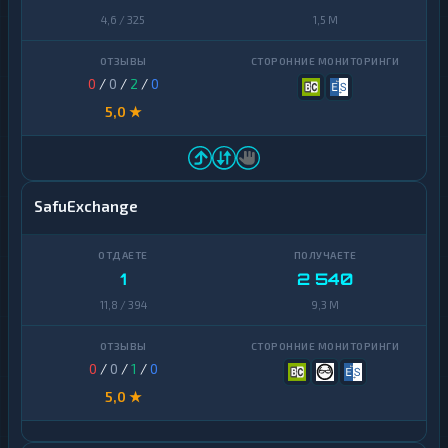
4,6 / 325
1,5 M
0
/
0
/
2
/
0
5,0 ★
SafuExchange
1
2 540
11,8 / 394
9,3 M
0
/
0
/
1
/
0
5,0 ★