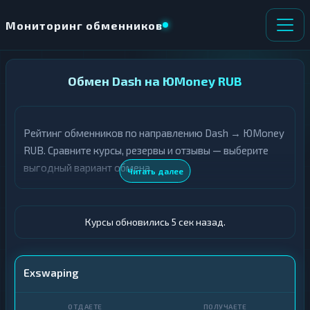
Мониторинг обменников
НАПРАВЛЕНИЕ
Обмен Dash на ЮMoney RUB
×
ОБМЕНА
Рейтинг обменников по направлению Dash → ЮMoney
★ ИЗБРАННОЕ
ВСЕ РАЗДЕЛЫ
RUB. Сравните курсы, резервы и отзывы — выберите
выгодный вариант обмена.
О
П
Читать далее
Т
О
Д
Л
А
У
Ё
Ч
Курсы обновились 6 сек назад.
Т
А
Е
Е
Т
DASH
Exswaping
Е
ЮMoney (Яндекс.Деньги)