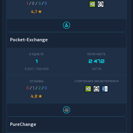
1
/
0
/
3
/
0
4,7 ★
Pocket-Exchange
1
2 472
0,607 / 100 000
407 M
0
/
1
/
2
/
0
4,8 ★
PureChange