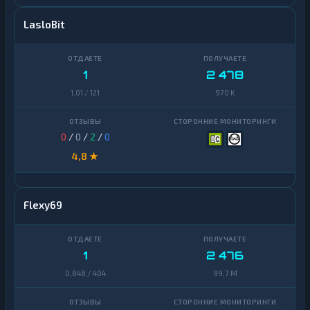
LasloBit
1
2 478
1,01 / 121
970 K
0
/
0
/
2
/
0
4,8 ★
Flexy69
1
2 476
0,848 / 404
99,7 M