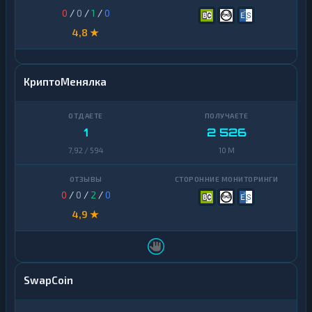
0
/
0
/
1
/
0
4,8 ★
КриптоМенялка
1
2 526
7,92 / 594
10 M
0
/
0
/
2
/
0
4,9 ★
SwapCoin