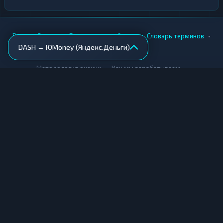
•
•
•
•
Вики
Города
Безопасность обмена
Словарь терминов
DASH → ЮMoney (Яндекс.Деньги)
AML-проверка
•
•
Методология оценки
Как мы зарабатываем
Для обменников
Купить крипту
Продать крипту
Купить за рубли
Продать за рубли
© Мониторинг обменников — 2026