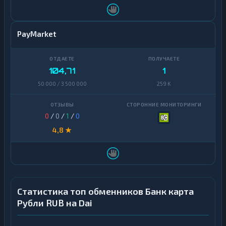
PayMarket
104,71
1
50 000 / 3 500 000
259 K
0
/
0
/
1
/
0
4,8 ★
Статистика топ обменников Банк карта
Рубли RUB на Dai