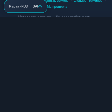
•
•
•
•
Вики
Города
Безопасность обмена
Словарь терминов
Карта · RUB → DAI
AML-проверка
•
•
Методология оценки
Как мы зарабатываем
Для обменников
Купить крипту
Продать крипту
Купить за рубли
Продать за рубли
© Мониторинг обменников — 2026
|
|
|
Условия использования
Конфиденциальность
Cookies
Карта сайта