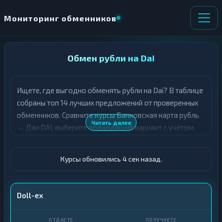
Мониторинг обменников
НАПРАВЛЕНИЕ
Обмен рубли на Dai
×
ОБМЕНА
Ищете, где выгодно обменять рубли на Dai? В таблице
★ ИЗБРАННОЕ
ВСЕ РАЗДЕЛЫ
собраны топ 14 лучших предложений от проверенных
обменников. Сравните курсы Банковская карта рубль
О
П
Читать далее
→ Даи DAI, выберите подходящий вариант с учётом
Т
О
Д
резерва и лимитов, и совершите обмен быстро и
Л
А
У
безопасно. Все обменные пункты прошли модерацию и
Ё
Ч
Курсы обновились 4 сек назад.
отображаются с учётом выгодности курса.
Т
А
Е
Е
Т
Карта · RUB
Doll-ex
Е
DAI