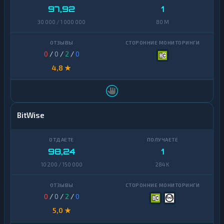
97,92
1
30 000 / 1 000 000
80 M
0
/
0
/
2
/
0
4,8 ★
BitWise
98,24
1
10 200 / 150 000
284 K
0
/
0
/
2
/
0
5,0 ★