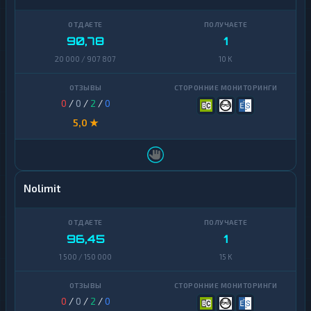
Zcash
1
90,78
1
20 000 / 907 807
10 K
0
/
0
/
2
/
0
5,0 ★
Nolimit
96,45
1
1 500 / 150 000
15 K
0
/
0
/
2
/
0