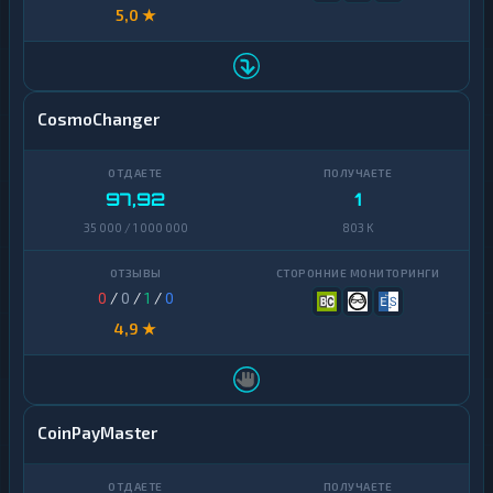
5,0 ★
CosmoChanger
97,92
1
35 000 / 1 000 000
803 K
0
/
0
/
1
/
0
4,9 ★
CoinPayMaster