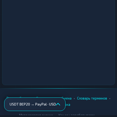
•
•
•
•
Вики
Города
Безопасность обмена
Словарь терминов
USDT BEP20 → PayPal · USD
AML-проверка
•
•
Методология оценки
Как мы зарабатываем