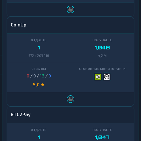
CoinUp
1
1,048
572 / 203 416
4,2 M
0
/
0
/
13
/
0
5,0 ★
BTC2Pay
1
1,047