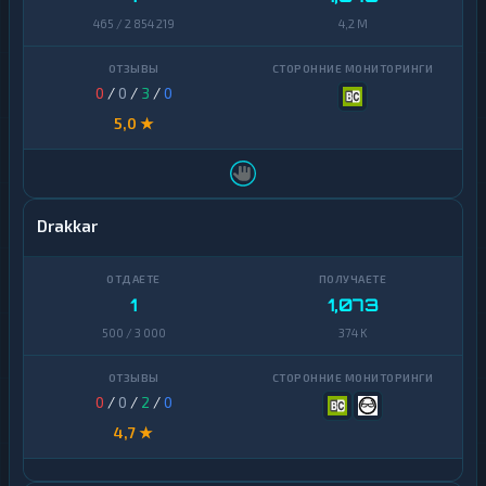
465 / 2 854 219
4,2 M
0
/
0
/
3
/
0
5,0 ★
Drakkar
1
1,073
500 / 3 000
374 K
0
/
0
/
2
/
0
4,7 ★