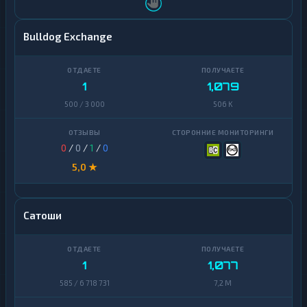
Decentraland
1
MANA
Bulldog Exchange
EOS
1
Ethereum
1
1,079
1
Classic
500 / 3 000
506 K
ICON
1
Kaspa
1
0
/
0
/
1
/
0
5,0 ★
Maker
1
NEAR
1
Protocol
Сатоши
NEO
1
Notcoin
1
1
1,077
Official
585 / 6 718 731
7,2 M
1
Trump