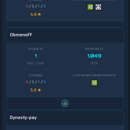
0
/
0
/
1
/
0
4,6 ★
ObmenoFF
1
1,049
800 / 1 000
183 K
0
/
0
/
1
/
0
5,0 ★
Dynasty-pay