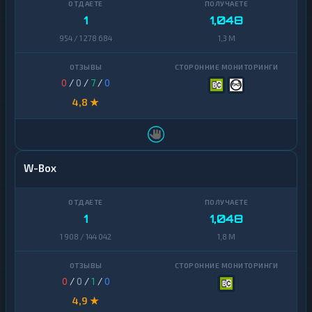
1
1,048
954 / 1 278 684
1,3 M
0
/
0
/
7
/
0
4,8 ★
W-Box
1
1,048
1 908 / 144 042
1,8 M
0
/
0
/
1
/
0
4,9 ★