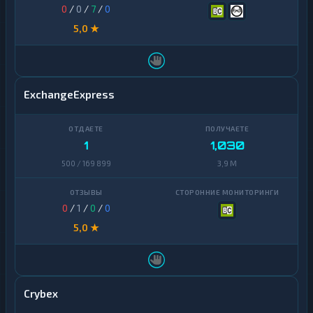
0
/
0
/
7
/
0
5,0 ★
ExchangeExpress
1
1,030
500 / 169 899
3,9 M
0
/
1
/
0
/
0
5,0 ★
Crybex