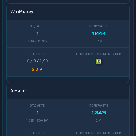
WmMoney
1
1,044
489 / 34 205
7,2 M
0
/
0
/
1
/
0
5,0 ★
4esnok
1
1,043
1 055 / 300 101
2 M