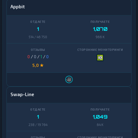
Appbit
1
1,070
514 / 46 750
966 K
0
/
0
/
1
/
0
5,0 ★
Swap-Line
1
1,049
238 / 19 764
64 K