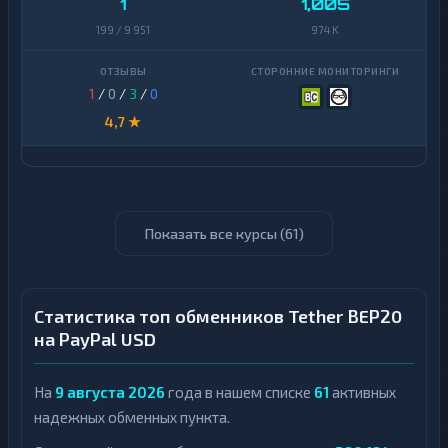
1
1,005
199 / 9 951
974 K
1
/
0
/
3
/
0
4,7 ★
Показать все курсы (
61
)
Статистика топ обменников Tether BEP20
на PayPal USD
На
9 августа 2026
года в нашем списке
61
активных
надежных обменных пункта.