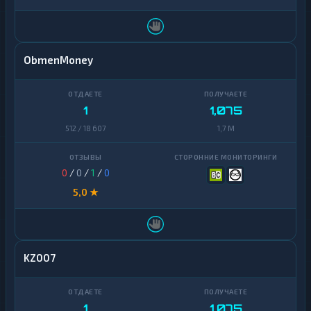
ObmenMoney
1
1,075
512 / 18 607
1,7 M
0
/
0
/
1
/
0
5,0 ★
KZ007
1
1,075