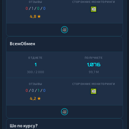
Ontology
1
0
/
1
/
0
/
0
PancakeSwap
4,8 ★
1
CAKE
Pax
1
Dollar
ВсемОбмен
Pepe
1
Polkadot
1
1
1,076
Polygon
1
300 / 2 000
99,7 M
Qtum
1
Ravencoin
1
0
/
0
/
1
/
0
4,2 ★
Shiba
2
Stellar
1
Sui
1
Шо по курсу?