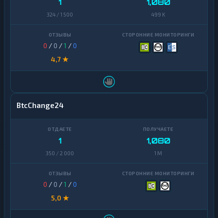
1
1,080
Avalanche
1
324 / 1 500
499 K
Basic
Attention
1
Token
0
/
0
/
1
/
0
4,7 ★
Binance
Coin
1
(BNB)
BitTorrent
1
BtcChange24
Bitcoin
1
Cash
1
1,080
Cardano
1
350 / 2 000
1 M
Chainlink
1
Cosmos
1
0
/
0
/
1
/
0
Dai
1
5,0 ★
Dash
1