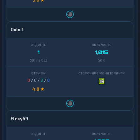
0xbc1
1
1,015
591 / 9 852
50 K
0
/
0
/
2
/
0
4,8 ★
Flexy69