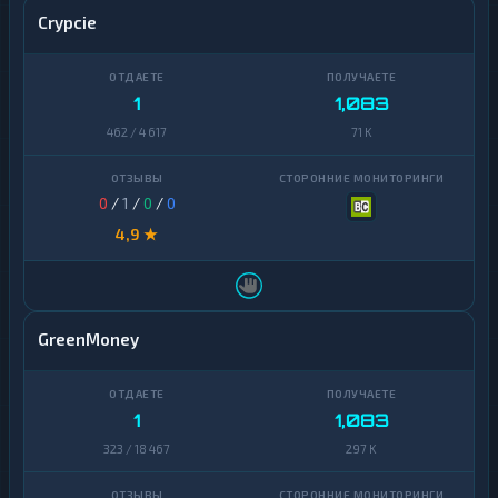
Crypcie
O
Neteller
1
P
★
T
Idram
1
M
1
1,083
P
462 / 4 617
71 K
O
L
★
Y
0
/
1
/
0
/
0
G
O
4,9 ★
N
S
★
O
L
GreenMoney
T
★
O
N
1
1,083
T
323 / 18 467
297 K
R
★
C
2