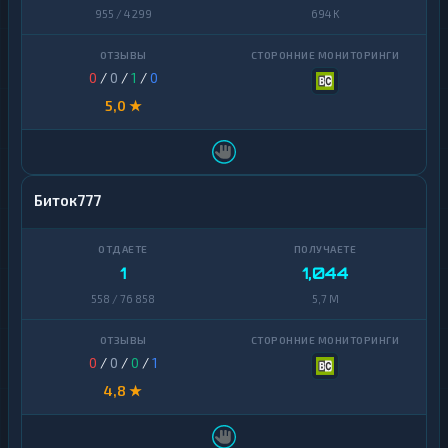
955 / 4 299
694 K
0
/
0
/
1
/
0
5,0 ★
Биток777
1
1,044
558 / 76 858
5,7 M
0
/
0
/
0
/
1
4,8 ★