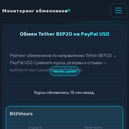
Мониторинг обменников
НАПРАВЛЕНИЕ
Обмен Tether BEP20 на PayPal USD
×
ОБМЕНА
Рейтинг обменников по направлению Tether BEP20 →
★ ИЗБРАННОЕ
ВСЕ РАЗДЕЛЫ
PayPal USD. Сравните курсы, резервы и отзывы —
выберите выгодный вариант обмена.
О
П
Читать далее
Т
О
Д
Л
А
У
Ё
Ч
Курсы обновились 17 сек назад.
Т
А
Е
Е
Т
USDT BEP20
Bit24hours
Е
PayPal · USD