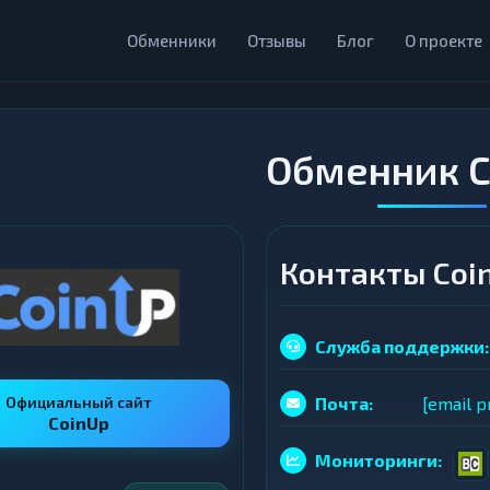
Обменники
Отзывы
Блог
О проекте
Обменник C
Контакты Coi
Служба поддержки:
Официальный сайт
Почта:
[email p
CoinUp
Мониторинги: