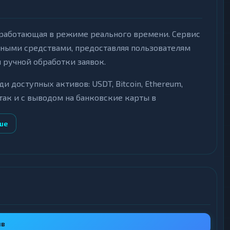
 работающая в режиме реального времени. Сервис
тными средствами, предоставляя пользователям
ручной обработки заявок.
доступных активов: USDT, Bitcoin, Ethereum,
 так и с выводом на банковские карты в
лимиты операций отображаются в интерфейсе
ше
-режиме, что обеспечивает оперативное
оговую сумму, фиксируются на этапе создания
ыв
 встроенный чат для решения вопросов в процессе