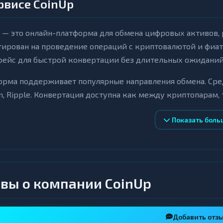
рвисе CoinUp
 — это онлайн-платформа для обмена цифровых активов,
ирован на проведение операций с криптовалютой и фиа
ейс для быстрой конвертации без длительных ожиданий 
рма поддерживает популярные направления обмена. Среди 
in, Ripple. Конвертация доступна как между криптопарам,
альных валютах, включая гривну. Актуальные курсы и 
Показать боль
 подтверждением заявки.
евые особенности
томатизация процессов: заявки обрабатываются в онлайн
вы о компании CoinUp
полнение операций.
озрачные условия: параметры сделки, включая курс и ит
явки.
Добавить отз
хническая поддержка: связь с оператором доступна через