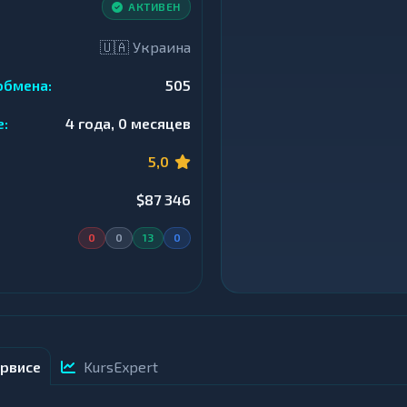
АКТИВЕН
🇺🇦 Украина
обмена:
505
е:
4 года, 0 месяцев
5,0
$87 346
0
0
13
0
рвисе
KursExpert