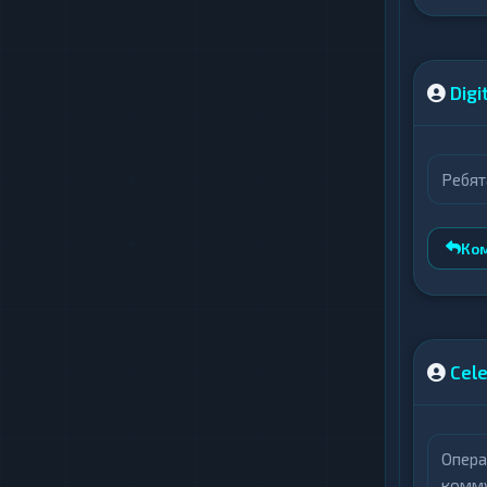
Digi
Ребят
Ко
Cele
Опера
комм