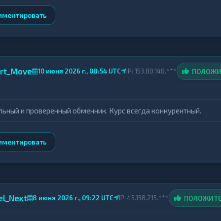
ции с предсказуемым результатом и минимальным участи
мментировать
rt_Move
ПОЛОЖИ
10 июня 2026 г., 08:54 UTC
IP: 153.80.148.***
льный и проверенный обменник. Курс всегда конкурентный.
мментировать
el_Next
ПОЛОЖИТ
8 июня 2026 г., 09:22 UTC
IP: 45.138.215.***