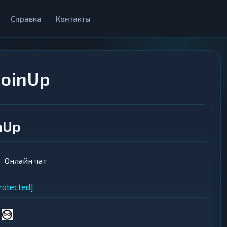
Справка
Контакты
oinUp
nUp
Онлайн чат
rotected]