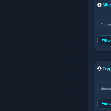
Silv
Спаси
Ко
Cry
Вежли
Ко