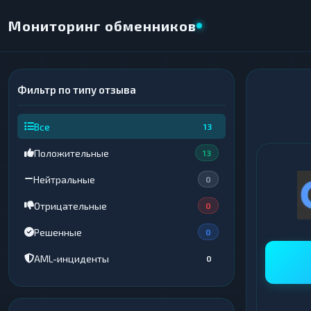
Мониторинг обменников
Фильтр по типу отзыва
×
НАПРАВЛЕНИЕ ОБМЕНА
Все
13
★ ИЗБРАННОЕ
ВСЕ РАЗДЕЛЫ
Положительные
13
ОТДАЁТЕ
ПОЛУЧАЕТЕ
Нейтральные
0
Отрицательные
0
Решенные
0
ВСЕ РАЗДЕЛЫ
ВСЕ РАЗДЕЛЫ
AML-инциденты
0
Криптовалюты
Криптовалюты
69
69
▶
▶
Интернет-банкинг
Интернет-банкинг
42
42
▶
▶