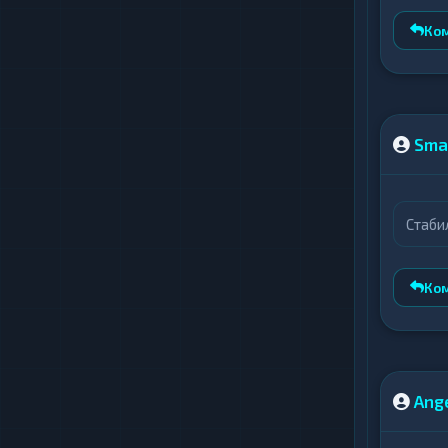
опера
Ко
Sma
Стаби
Ко
Ang