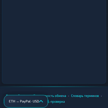
•
•
•
•
Вики
Города
Безопасность обмена
Словарь терминов
ETH → PayPal · USD
AML-проверка