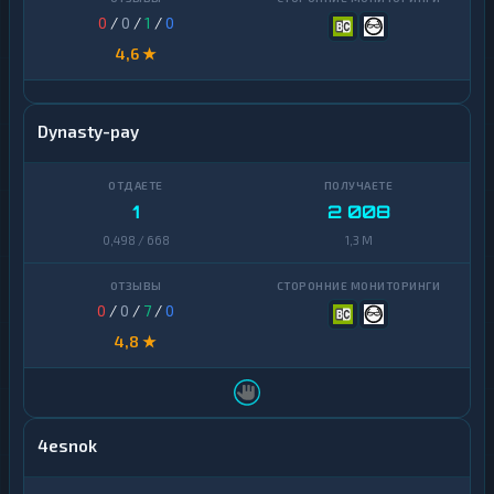
0
/
0
/
1
/
0
4,6 ★
Dynasty-pay
1
2 008
0,498 / 668
1,3 M
0
/
0
/
7
/
0
4,8 ★
4esnok