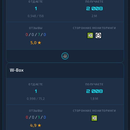
1
2 008
0,548 / 156
2 M
0
/
0
/
7
/
0
5,0 ★
W-Box
1
2 008
0,996 / 75,2
1,8 M
0
/
0
/
1
/
0
4,9 ★