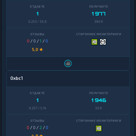
1
1 977
0,253 / 50,6
360 K
0
/
0
/
1
/
0
5,0 ★
0xbc1
1
1 946
0,257 / 5,14
50 K
0
/
0
/
2
/
0
4,8 ★