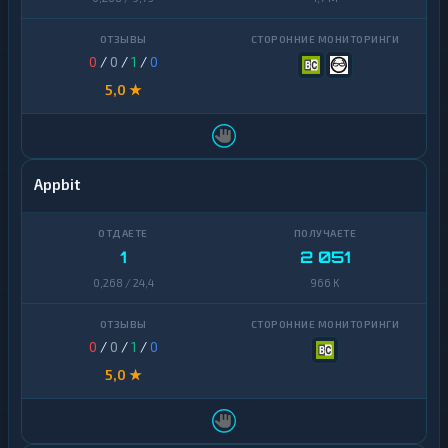
0
/
0
/
1
/
0
5,0 ★
Appbit
1
2 051
0,268 / 24,4
966 K
0
/
0
/
1
/
0
5,0 ★