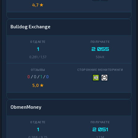
4,7 ★
Bulldog Exchange
1
2 055
0,261 / 1,57
504 K
0
/
0
/
1
/
0
5,0 ★
ObmenMoney
1
2 051
0,268 / 9,75
1,7 M