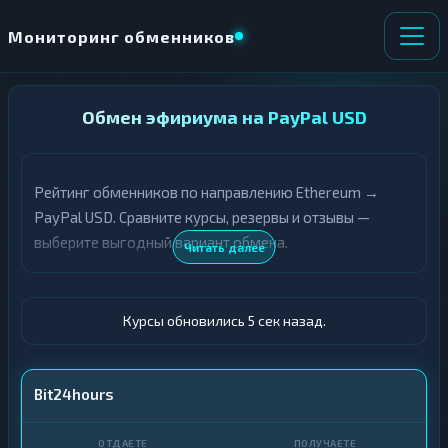
Мониторинг обменников
НАПРАВЛЕНИЕ
Обмен эфириума на PayPal USD
×
ОБМЕНА
Рейтинг обменников по направлению Ethereum →
★ ИЗБРАННОЕ
ВСЕ РАЗДЕЛЫ
PayPal USD. Сравните курсы, резервы и отзывы —
выберите выгодный вариант обмена.
О
П
Читать далее
Т
О
Д
Л
А
У
Ё
Ч
Курсы обновились 6 сек назад.
Т
А
Е
Е
Т
ETH
Bit24hours
Е
PayPal · USD