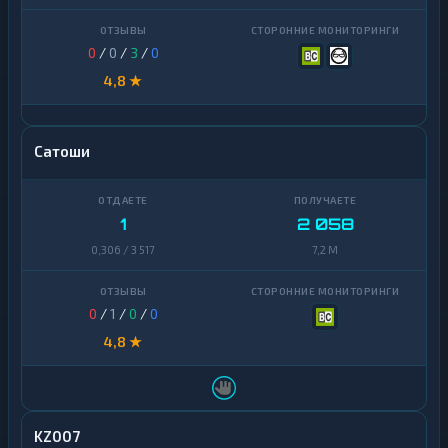
Uniswap
1
0
/
0
/
3
/
0
VeChain
1
4,8 ★
Waves
1
Yearn
1
Сатоши
Finance
Zcash
1
1
2 058
0,306 / 3 517
7,2 M
0
/
1
/
0
/
0
4,8 ★
KZ007