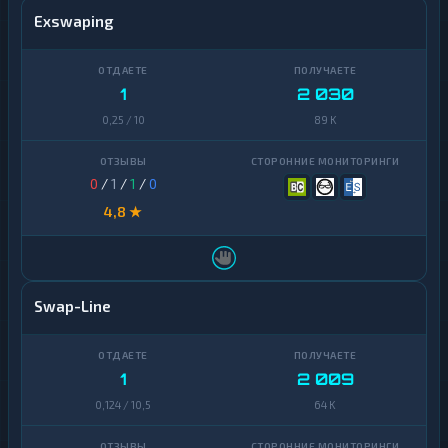
Exswaping
1
2 030
0,25 / 10
89 K
0
/
1
/
1
/
0
4,8 ★
Swap-Line
1
2 009
0,124 / 10,5
64 K