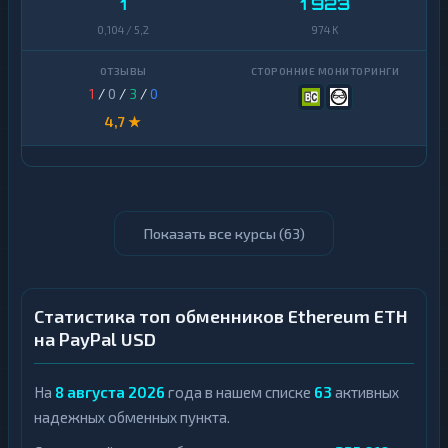
1
1 923
0,104 / 5,2
974 K
1
/
0
/
3
/
0
4,7 ★
Показать все курсы (
63
)
Статистика топ обменников Ethereum ETH
на PayPal USD
На
8 августа 2026
года в нашем списке
63
активных
надежных обменных пункта.