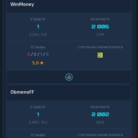
WmMoney
1
2 006
0,254 / 17,8
7,2 M
0
/
0
/
1
/
0
5,0 ★
ObmenoFF
1
2 002
0,999 / 91,2
183 K