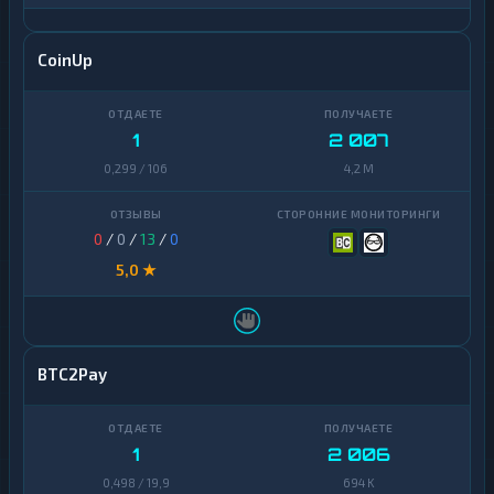
CoinUp
1
2 007
0,299 / 106
4,2 M
0
/
0
/
13
/
0
5,0 ★
BTC2Pay
1
2 006
0,498 / 19,9
694 K