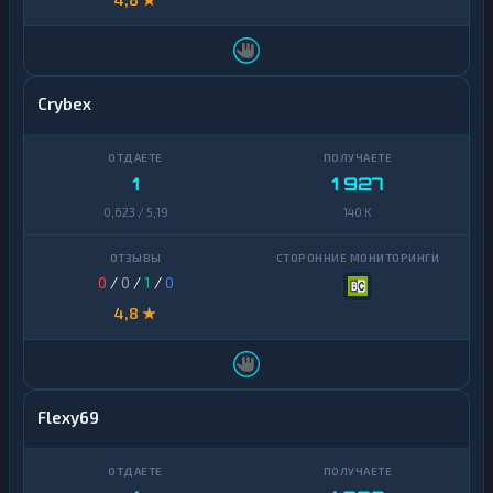
Crybex
1
1 927
0,623 / 5,19
140 K
0
/
0
/
1
/
0
4,8 ★
Flexy69