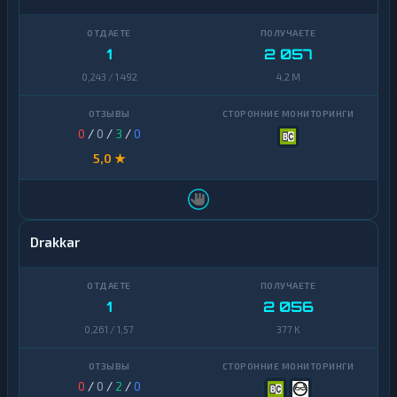
1
2 057
0,243 / 1 492
4,2 M
0
/
0
/
3
/
0
5,0 ★
Drakkar
1
2 056
0,261 / 1,57
377 K
0
/
0
/
2
/
0