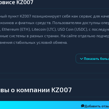
рвисе KZ007
ый пункт KZ007 позиционирует себя как сервис для кач
коинов и фиатных средств. Пользователям доступны операц
, Ethereum (ETH), Litecoin (LTC), USD Coin (USDC), с посл
ные системы в разных странах. На сайте отдельно подче
анения стабильных условий обмена.
евые особенности
Показать боль
бота с широким набором криптовалют и стейблкоинов, а 
о делает сервис удобным для разных сценариев обмена.
ксация курса после получения необходимого количества
зких ценовых колебаний в процессе сделки.
вы о компании KZ007
зможность вывода средств на банковские карты и счета в
правлений.
дробные инструкции по созданию заявки и информации 
Добавить отз
рощает работу пользователям с разным уровнем опыта.