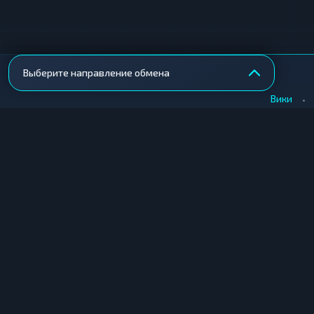
Выберите направление обмена
•
Вики
КУПИТЬ КРИПТУ
ПРОДАТЬ КРИПТУ
Купить крипту в Москве
Продать крипту в Москв
Купить крипту в СПб
Продать крипту в СПб
Купить крипту в Екатеринбурге
Продать крипту в Екате
Купить крипту в Новосибирске
Продать крипту в Новос
Купить крипту в Краснодаре
Продать крипту в Красн