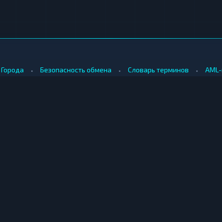
•
•
•
Города
Безопасность обмена
Словарь терминов
AML-
•
•
Методология оценки
Как мы зарабатываем
Для обменников
КУПИТЬ ЗА РУБЛИ
ПРОДАТЬ
е
Купить биткоин за рубли
Продать б
Купить эфириум за рубли
Продать э
ринбурге
Купить риппл за рубли
Продать р
ибирске
Купить лайткоин за рубли
Продать л
одаре
Купить догикоин за рубли
Продать д