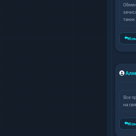
Обмен
зачис
таких
Ко
Алм
Все п
на св
Ко