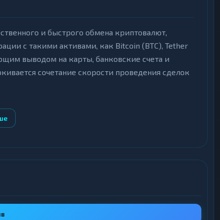
ественного и быстрого обмена криптовалют,
ии с такими активами, как Bitcoin (BTC), Tether
едующим выводом на карты, банковские счета и
ркивается сочетание скорости проведения сделок
ше
также прием фиатных средств и кодов WhiteBIT,
 подтверждений в блокчейне, что снижает риск
 разных странах, а также наличные в ряде
о минимальных депозитах для каждой валюты, что
ыв