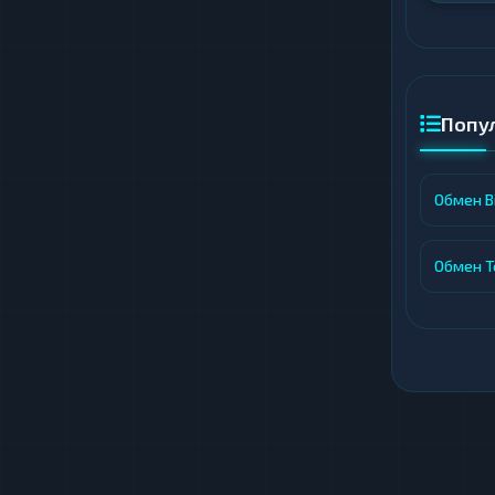
Попу
Обмен Bi
Обмен Te