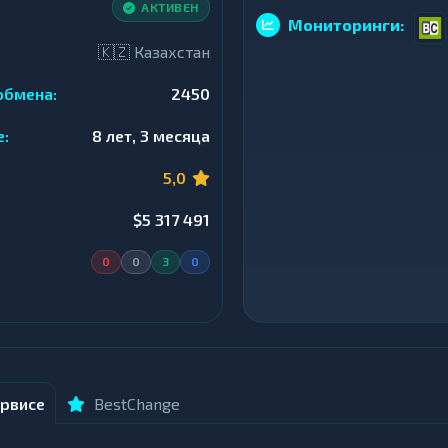
АКТИВЕН
Мониторинги:
🇰🇿 Казахстан
обмена:
2450
е:
8 лет, 3 месяца
5,0
$5 317 491
0
0
3
0
рвисе
BestChange