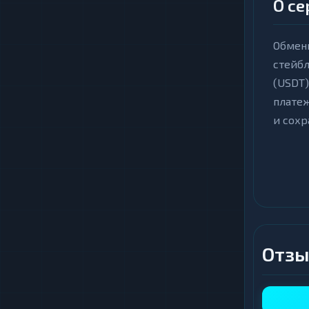
О се
Обменн
стейбл
(USDT)
платеж
и сохр
Ключ
Ра
чт
Фи
ре
Отзы
Во
на
По
уп