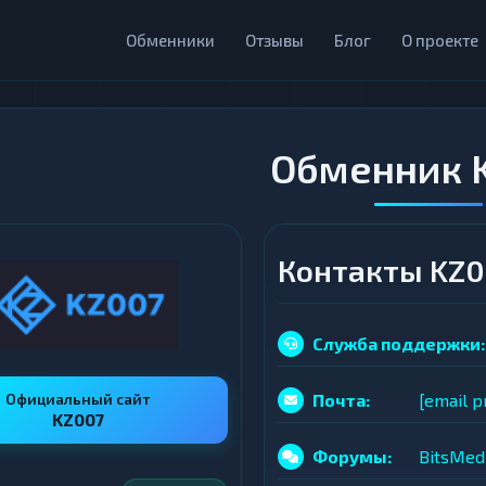
Обменники
Отзывы
Блог
О проекте
Обменник 
Контакты KZ0
Служба поддержки:
Официальный сайт
Почта:
[email p
KZ007
Форумы:
BitsMed