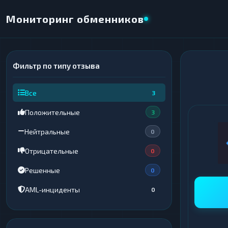
Мониторинг обменников
Фильтр по типу отзыва
×
НАПРАВЛЕНИЕ ОБМЕНА
Все
3
★ ИЗБРАННОЕ
ВСЕ РАЗДЕЛЫ
Положительные
3
ОТДАЁТЕ
ПОЛУЧАЕТЕ
Нейтральные
0
Отрицательные
0
Решенные
0
ВСЕ РАЗДЕЛЫ
ВСЕ РАЗДЕЛЫ
AML-инциденты
0
Криптовалюты
Криптовалюты
69
69
▶
▶
Интернет-банкинг
Интернет-банкинг
42
42
▶
▶