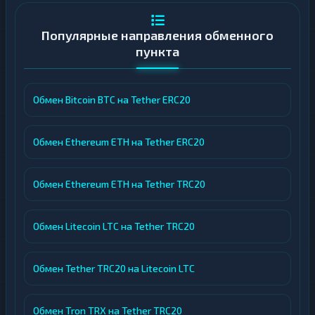
Ключевые особенности обменного пункта
Популярные направления обменного
пункта
Надежность и опыт.
Более восьми лет
стабильной работы и присутствие на
ведущих мониторингах подтверждают
Обмен Bitcoin BTC на Tether ERC20
репутацию обменника как
ответственного участника рынка.
Обмен Ethereum ETH на Tether ERC20
Сервис зарегистрирован в Турции и
работает строго в рамках
законодательства.
Обмен Ethereum ETH на Tether TRC20
AML-контроль и безопасность.
Все
транзакции проходят обязательную
Обмен Litecoin LTC на Tether TRC20
AML-проверку. При оформлении заявки
пользователь подтверждает согласие с
политикой AML, что обеспечивает
Обмен Tether TRC20 на Litecoin LTC
дополнительную защиту от
мошенничества и подозрительных
Обмен Tron TRX на Tether TRC20