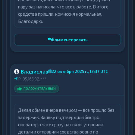
электронными кошельками (ЮMoney,
пару раз написала, что все в работе. В итоге
Perfect Money, Advcash).
средства пришли, комиссия нормальная.
Прозрачный механизм обмена
с
Благодарю.
автоматическим расчетом суммы
получения перед подтверждением
Комментировать
транзакции.
Двухфакторная верификация
для
защиты финансовых операций и
персональных данных пользователей.
Владислав
22 октября 2025 г., 12:37 UTC
Как работает обменник
IP: 95.165.32.***
ПОЛОЖИТЕЛЬНЫЙ
Процесс конвертации состоит из трех
этапов:
Делал обмен вчера вечером — все прошло без
Выбор направления обмена (например,
задержек. Заявку подтвердили быстро,
RUB → USDT) с указанием суммы.
оператор в чате сразу на связи, уточнили
Ввод реквизитов для получения средств
детали и отправили средства ровно по
и подтверждение заявки.