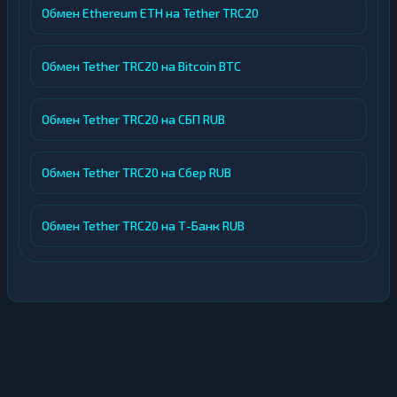
Необходимость внимательного
Обмен Ethereum ETH на Tether TRC20
оформления заявок во избежание
задержек.
Обмен Tether TRC20 на Bitcoin BTC
Для объективной оценки сервиса
рекомендуем ознакомиться с актуальными
Обмен Tether TRC20 на СБП RUB
отзывами о работе обменника, которые
включают как положительные оценки, так и
Обмен Tether TRC20 на Сбер RUB
конструктивную критику.
Обмен Tether TRC20 на Т-Банк RUB