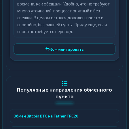
времени, как обещали. Удобно, что не требуют
Оплата через выбранную платежную
много уточнений, процесс понятный и без
систему с последующим зачислением
спешки. В целом остался доволен, просто и
средств.
спокойно, без лишней суеты. Приду еще, если
снова потребуется перевод.
Отзывы пользователей и рейтинговая
система
Комментировать
Обменник AllCash поддерживает открытую
систему обратной связи, где клиенты могут
оставлять комментарии о качестве
обслуживания. На профильных площадках
пользователи отмечают:
Популярные направления обменного
пункта
Мгновенное выполнение стандартных
операций при отсутствии технических
сбоев.
Обмен Bitcoin BTC на Tether TRC20
Профессиональную работу службы
поддержки в нестандартных ситуациях.