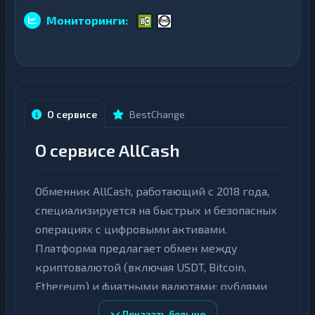
н
Д
ь
е
Мониторинги:
г
н
и
ь
г
Б
и
а
н
Б
к
а
о
н
в
О сервисе
BestChange
к
с
о
к
в
и
О сервисе AllCash
с
е
к
с
25
▶
и
ч
е
е
Обменник AllCash, работающий с 2018 года,
с
25
▶
т
ч
а
специализируется на быстрых и безопасных
е
и
т
к
операциях с цифровыми активами.
а
а
и
Платформа предлагает обмен между
р
к
т
а
криптовалютой (включая USDT, Bitcoin,
ы
р
Ethereum) и фиатными валютами: рублями
т
Д
ы
(RUB), долларами (USD), евро (EUR), тенге
е
Показать больше