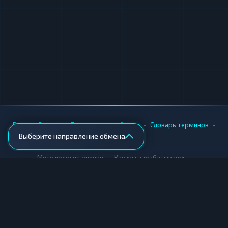
•
•
•
•
Вики
Города
Безопасность обмена
Словарь терминов
Выберите направление обмена
AML-проверка
•
•
Методология оценки
Как мы зарабатываем
Для обменников
Купить крипту
Продать крипту