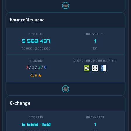
КриптоМенялка
5 568 437
1
70 000 / 2 000 000
104
0
/
0
/
2
/
0
4,9 ★
E-change
5 582 750
1