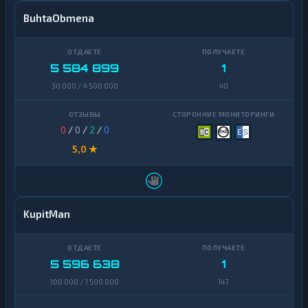
BuhtaObmena
5 584 899
1
30 000 / 4 500 000
40
0
/
0
/
2
/
0
5,0 ★
KupitMan
5 596 638
1
100 000 / 1 500 000
147