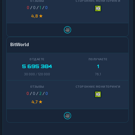
0
/
0
/
1
/
0
4,8 ★
BitWorld
5 695 384
1
30 000 / 120 000
76,1
0
/
0
/
2
/
0
4,7 ★