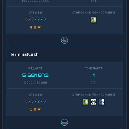
34 200 / 2 000 000
27,8
0
/
0
/
2
/
0
4,8 ★
TerminalCash
5 681 873
1
3 000 / 150 000
7,01
0
/
0
/
2
/
0
5,0 ★