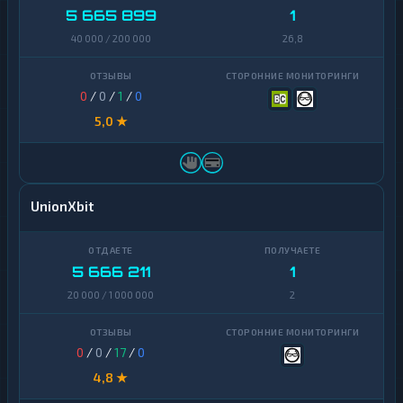
5 665 899
1
40 000 / 200 000
26,8
0
/
0
/
1
/
0
5,0 ★
UnionXbit
5 666 211
1
20 000 / 1 000 000
2
0
/
0
/
17
/
0
4,8 ★