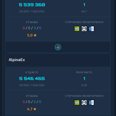
5 539 368
1
20 000 / 1 000 000
44,7
0
/
0
/
3
/
0
5,0 ★
AlpinaEx
5 546 465
1
50 000 / 1 000 000
4,56
0
/
0
/
2
/
0
4,7 ★