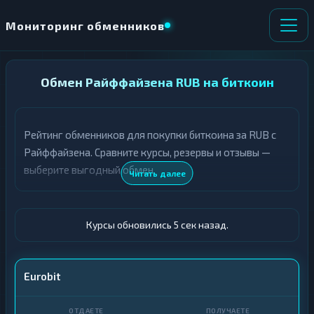
Мониторинг обменников
НАПРАВЛЕНИЕ
Обмен Райффайзена RUB на биткоин
×
ОБМЕНА
Рейтинг обменников для покупки биткоина за RUB с
★ ИЗБРАННОЕ
ВСЕ РАЗДЕЛЫ
Райффайзена. Сравните курсы, резервы и отзывы —
выберите выгодный обмен.
О
П
Читать далее
Т
О
Д
Л
А
У
Ё
Ч
Курсы обновились 6 сек назад.
Т
А
Е
Е
Т
Райф · RUB
Eurobit
Е
BTC