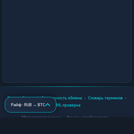
•
•
•
•
Вики
Города
Безопасность обмена
Словарь терминов
Райф · RUB → BTC
AML-проверка
•
•
Методология оценки
Как мы зарабатываем
Для обменников