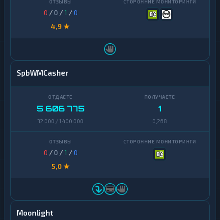
0
/
0
/
1
/
0
4,9 ★
SpbWMCasher
5 606 775
1
32 000 / 1 400 000
0,268
0
/
0
/
1
/
0
5,0 ★
Moonlight