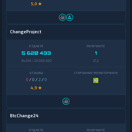
5,0 ★
ChangeProject
5 620 433
1
34 200 / 20 000 000
21,2
0
/
0
/
2
/
0
4,9 ★
BtcChange24