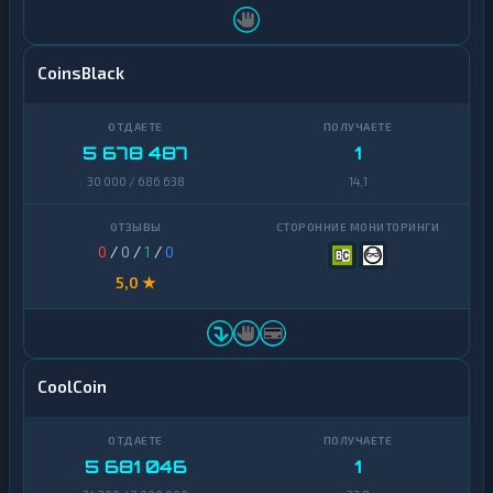
CoinsBlack
5 678 487
1
30 000 / 686 638
14,1
0
/
0
/
1
/
0
5,0 ★
CoolCoin
5 681 046
1