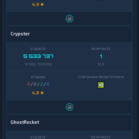
4,9 ★
Crypster
5 533 737
1
10 000 / 500 000
10,8
0
/
0
/
2
/
0
4,8 ★
GhostRocket