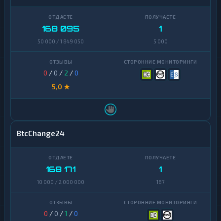
168 095
1
50 000 / 1 849 050
5 000
0
/
0
/
2
/
0
5,0 ★
BtcChange24
168 171
1
10 000 / 2 000 000
187
0
/
0
/
1
/
0