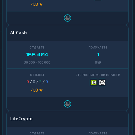
4,8 ★
AllCash
166 404
1
30 000 / 100 000
849
0
/
0
/
2
/
0
4,8 ★
LiteCrypto