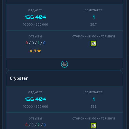
TrueUSD
2
166 404
1
Uniswap
1
10 000 / 500 000
28,7
VeChain
1
Waves
1
0
/
0
/
1
/
0
4,9 ★
Yearn
1
Finance
Zcash
1
Crypster
166 404
1
10 000 / 500 000
558
0
/
0
/
2
/
0