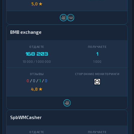
5,0 ★
BMB exchange
168 203
1
10 000 / 1 000 000
1 000
0
/
0
/
1
/
0
4,8 ★
SpbWMCasher