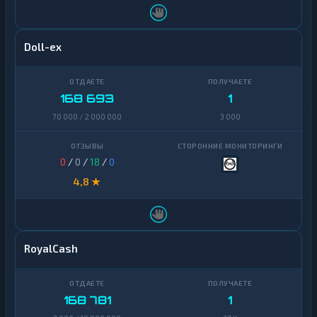
Doll-ex
168 693
1
70 000 / 2 000 000
3 000
0
/
0
/
18
/
0
4,8 ★
RoyalCash
168 781
1