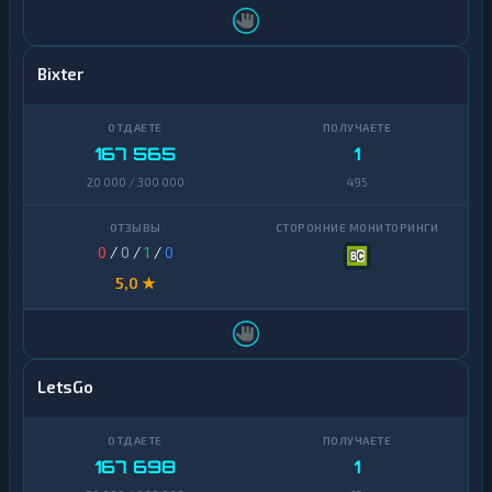
Bixter
167 565
1
20 000 / 300 000
495
0
/
0
/
1
/
0
5,0 ★
LetsGo
167 698
1