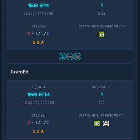
168 214
1
32 000 / 1 400 000
8,92
0
/
0
/
1
/
0
5,0 ★
GramBit
168 574
1
48 125 / 20 000 000
570
0
/
0
/
1
/
0
5,0 ★