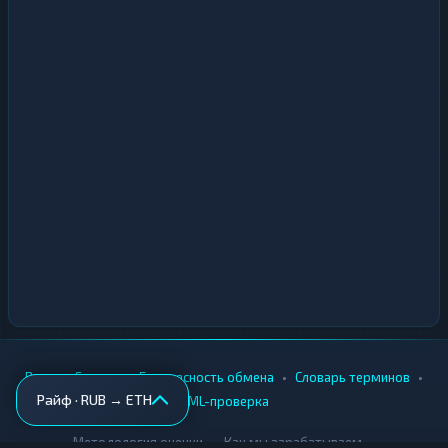
•
•
•
•
Вики
Города
Безопасность обмена
Словарь терминов
Райф · RUB → ETH
AML-проверка
•
•
Методология оценки
Как мы зарабатываем