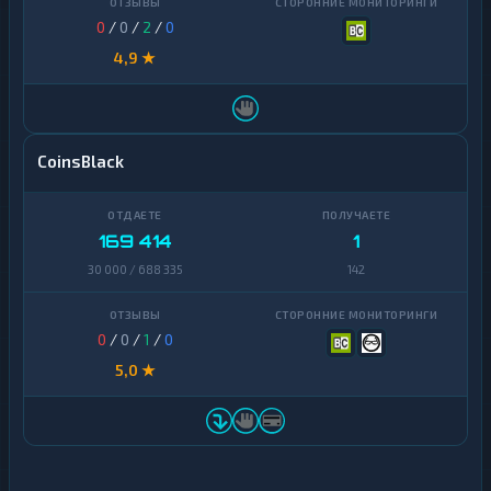
0
/
0
/
2
/
0
4,9 ★
CoinsBlack
169 414
1
30 000 / 688 335
142
0
/
0
/
1
/
0
5,0 ★