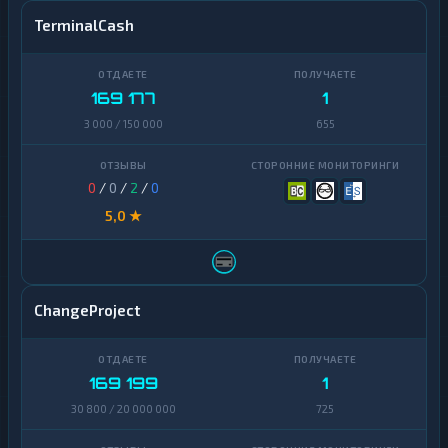
TerminalCash
169 177
1
3 000 / 150 000
655
0
/
0
/
2
/
0
5,0 ★
ChangeProject
169 199
1
30 800 / 20 000 000
725