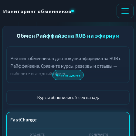
Мониторинг обменников
НАПРАВЛЕНИЕ
Обмен Райффайзена RUB на эфириум
×
ОБМЕНА
Рейтинг обменников для покупки эфириума за RUB с
★ ИЗБРАННОЕ
ВСЕ РАЗДЕЛЫ
Райффайзена. Сравните курсы, резервы и отзывы —
выберите выгодный обмен.
О
П
Читать далее
Т
О
Д
Л
А
У
Ё
Ч
Курсы обновились 6 сек назад.
Т
А
Е
Е
Т
Райф · RUB
FastChange
Е
ETH