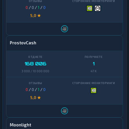
0
/
0
/
1
/
0
5,0 ★
ProstovCash
168 006
1
3 000 / 10 000 000
47 K
0
/
0
/
1
/
0
5,0 ★
Moonlight