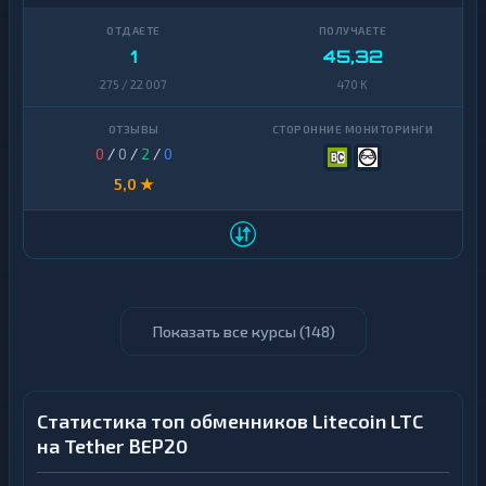
1
45,32
275 / 22 007
470 K
0
/
0
/
2
/
0
5,0 ★
Показать все курсы (
148
)
Статистика топ обменников Litecoin LTC
на Tether BEP20