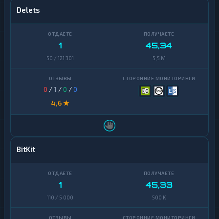
Delets
1
45,34
50 / 121 301
5,5 M
0
/
1
/
0
/
0
4,6 ★
BitKit
1
45,33
110 / 5 000
500 K