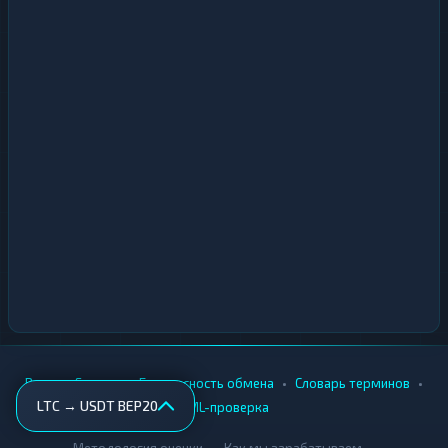
•
•
•
•
Вики
Города
Безопасность обмена
Словарь терминов
LTC → USDT BEP20
AML-проверка
•
•
Методология оценки
Как мы зарабатываем