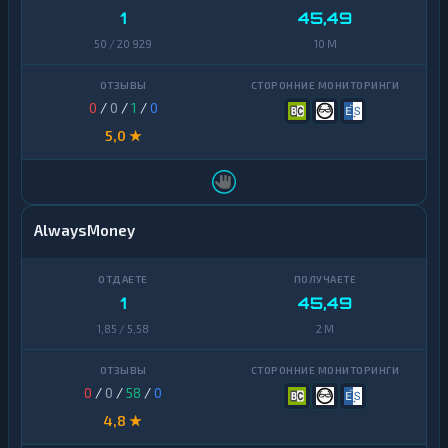
1
45,49
50 / 20 929
10 M
0
/
0
/
1
/
0
5,0 ★
AlwaysMoney
1
45,49
1,85 / 5,58
2 M
0
/
0
/
58
/
0
4,8 ★