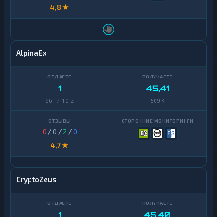
4,8 ★
AlpinaEx
1
45,41
66,1 / 11 012
509 K
0
/
0
/
2
/
0
4,7 ★
CryptoZeus
1
45,40