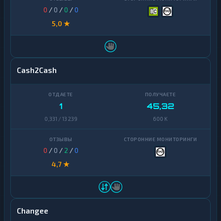
0
/
0
/
0
/
0
5,0 ★
Cash2Cash
1
45,32
0,331 / 13 239
600 K
0
/
0
/
2
/
0
4,7 ★
Changee