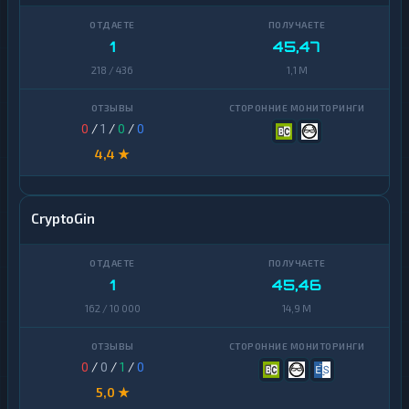
1
45,47
218 / 436
1,1 M
0
/
1
/
0
/
0
4,4 ★
CryptoGin
1
45,46
162 / 10 000
14,9 M
0
/
0
/
1
/
0
5,0 ★