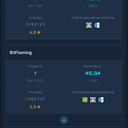
135 / 1 501
999 K
0
/
0
/
1
/
0
4,8 ★
BitFlaming
1
45,34
541 / 13 532
1,9 M
0
/
0
/
2
/
0
5,0 ★