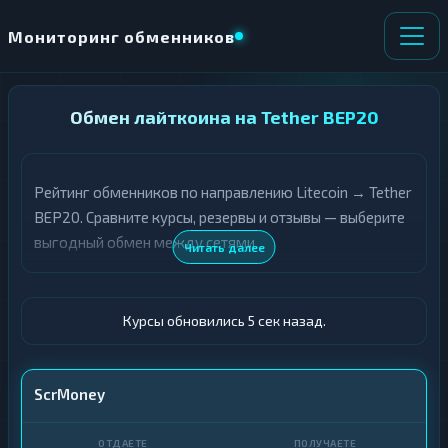
Мониторинг обменников
НАПРАВЛЕНИЕ
Обмен лайткоина на Tether BEP20
×
ОБМЕНА
Рейтинг обменников по направлению Litecoin → Tether
★ ИЗБРАННОЕ
ВСЕ РАЗДЕЛЫ
BEP20. Сравните курсы, резервы и отзывы — выберите
выгодный обмен между сетями.
О
П
Читать далее
Т
О
Д
Л
А
У
Ё
Ч
Курсы обновились 6 сек назад.
Т
А
Е
Е
Т
LTC
ScrMoney
Е
USDT BEP20