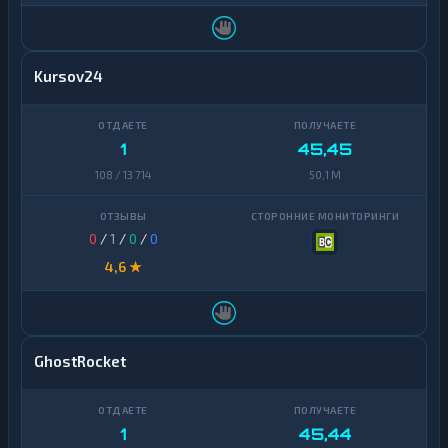
Kursov24
1
45,45
108 / 13 714
50,1 M
0
/
1
/
0
/
0
4,6 ★
GhostRocket
1
45,44