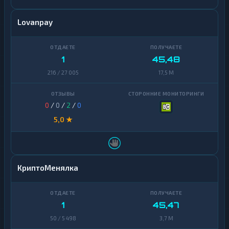
Lovanpay
1
45,48
216 / 27 005
17,5 M
0
/
0
/
2
/
0
5,0 ★
КриптоМенялка
1
45,47
50 / 5 498
3,7 M