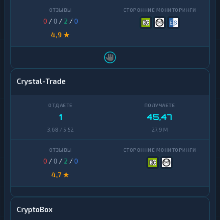
0
/
0
/
2
/
0
4,9 ★
Crystal-Trade
1
45,47
3,68 / 5,52
27,9 M
0
/
0
/
2
/
0
4,7 ★
CryptoBox