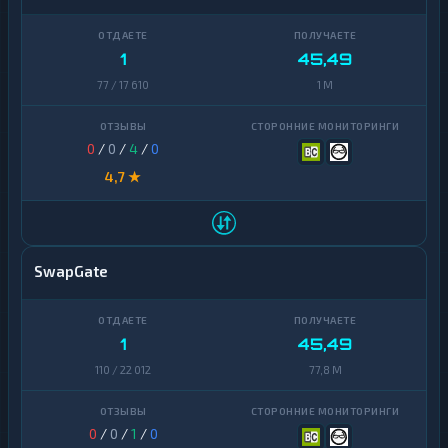
Official
1
Trump
Ontology
1
1
45,49
77 / 17 610
1 M
PancakeSwap
1
CAKE
Pax
0
/
0
/
4
/
0
1
Dollar
4,7 ★
Pepe
1
Polkadot
1
SwapGate
Polygon
1
Qtum
1
1
45,49
Ravencoin
1
110 / 22 012
77,8 M
Shiba
2
Stellar
1
0
/
0
/
1
/
0