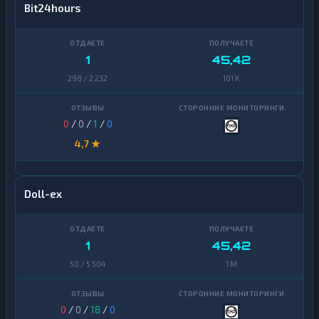
Bit24hours
1
45,42
298 / 2 232
101 K
0
/
0
/
1
/
0
4,7 ★
Doll-ex
1
45,42
50 / 5 504
1 M
0
/
0
/
18
/
0