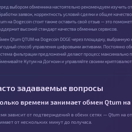
еред выбором обменника настоятельно рекомендуем изучить от
бработки заявок, корректность условий сделки и общее качеств
tum на Dogecoin стоит также оставить свой отзыв — это поможе
оддержит высокий стандарт качества обменных сервисов.
бмен Qtum QTUM на Dogecoin DOGE через площадку, выбранную н
ыгодный способ управления цифровыми активами. Постоянно об
истема фильтрации предложений делают процесс максимально п
бменивайте Кутум на Догкоин и управляйте своими криптовалю
асто задаваемые вопросы
олько времени занимает обмен Qtum на 
мя зависит от подтверждений в обеих сетях — Qtum на от
имает от нескольких минут до получаса.