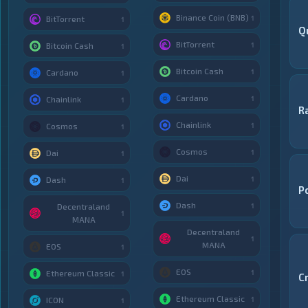
Binance Coin (BNB)
1
BitTorrent
1
Q
BitTorrent
1
Bitcoin Cash
1
Bitcoin Cash
1
Cardano
1
Cardano
1
Chainlink
1
R
Chainlink
1
Cosmos
1
Cosmos
1
Dai
1
Dai
1
Dash
1
P
Dash
1
Decentraland
1
MANA
Decentraland
1
MANA
EOS
1
EOS
1
Ethereum Classic
1
C
Ethereum Classic
1
ICON
1