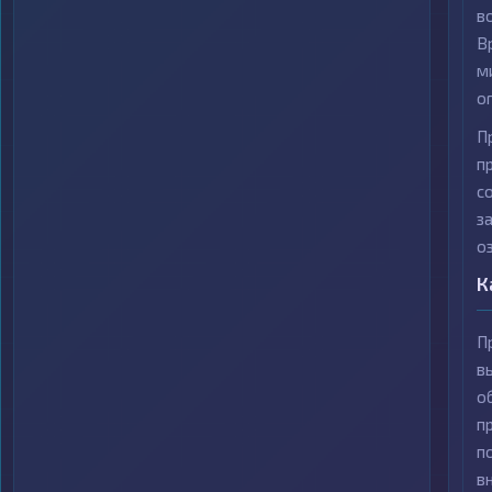
в
В
м
о
П
п
с
з
о
К
П
в
о
п
п
в