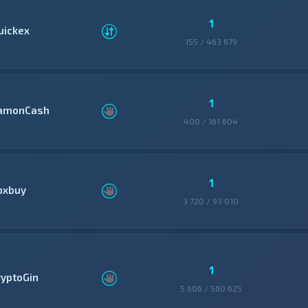
1
uickex
155 / 463 679
1
amonCash
400 / 161 604
1
oxbuy
3 720 / 93 010
1
ryptoGin
5 606 / 560 625