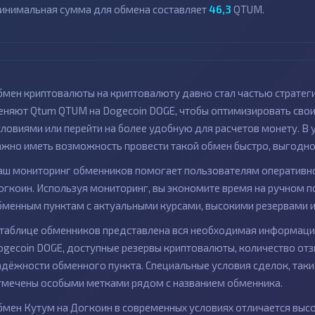
инимальная сумма для обмена составляет
46,3
QTUM.
бмен криптовалюты на криптовалюту давно стал частью стратег
еняют Qtum QTUM на Dogecoin DOGE, чтобы оптимизировать сво
словиями или перейти на более удобную для расчетов монету. В
ажно иметь возможность провести такой обмен быстро, выгодно 
аш мониторинг обменников помогает пользователям оперативно
огкоин. Используя мониторинг, вы экономите время на ручном п
бменным пунктам с актуальными курсами, высокими резервами 
 таблице обменников представлена вся необходимая информаци
ogecoin DOGE, доступные резервы криптовалюты, количество отз
адёжности обменного пункта. Специальные условия сделок, так
тмечены особыми метками рядом с названием обменника.
бмен Кутум на Догкоин в современных условиях отличается выс