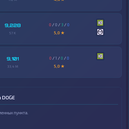
0
/
0
/
3
/
0
9,228
5,0 ★
57 K
0
/
1
/
0
/
0
9,101
5,0 ★
33,4 M
n DOGE
енных пункта.