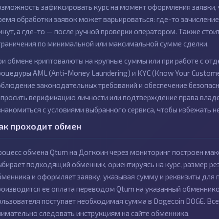
озможность зафиксировать курс на момент оформления заявки, ч
ремя обработки заявок может варьироваться: где-то зачисление
инут, а где-то — после ручной проверки оператором. Также сто
граничения по минимальной или максимальной сумме сделки.
ри обмене криптовалюты на крупные суммы или при работе с о
роцедуры AML (Anti-Money Laundering) и KYC (Know Your Custome
облюдение законодательных требований и обеспечение безопасн
апросить верификацию личности или подтверждение права влад
знакомиться с условиями выбранного сервиса, чтобы избежать н
ак проходит обмен
роцесс обмена Qtum на Догкоин через мониторинг построен мак
ыбирает подходящий обменник, ориентируясь на курс, размер рез
бменника и оформляет заявку, указывая сумму и реквизиты для 
роизводится ее оплата переводом Qtum на указанный обменником
ользователя поступает необходимая сумма в Dogecoin DOGE. Все
нимательно следовать инструкциям на сайте обменника.