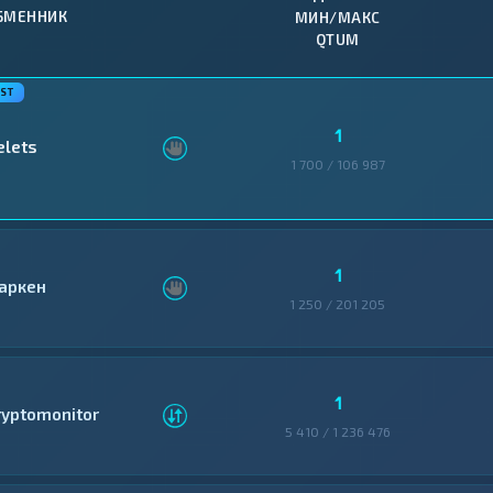
БМЕННИК
МИН/МАКС
QTUM
1
elets
1 700 / 106 987
1
аркен
1 250 / 201 205
1
ryptomonitor
5 410 / 1 236 476