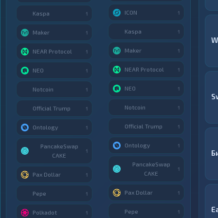
ICON
1
Kaspa
1
Kaspa
1
Maker
1
W
Maker
1
NEAR Protocol
1
NEAR Protocol
1
NEO
1
NEO
1
Notcoin
1
S
Notcoin
1
Official Trump
1
Official Trump
1
Ontology
1
Ontology
1
PancakeSwap
1
Б
CAKE
PancakeSwap
1
CAKE
Pax Dollar
1
Pax Dollar
1
Pepe
1
E
Pepe
1
Polkadot
1