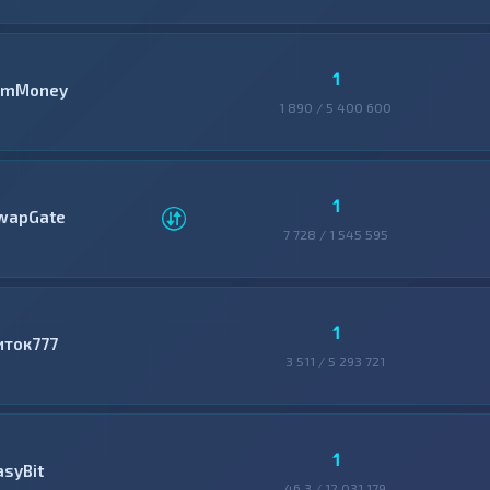
1
mMoney
1 890 / 5 400 600
1
wapGate
7 728 / 1 545 595
1
иток777
3 511 / 5 293 721
1
asyBit
46,3 / 12 031 179