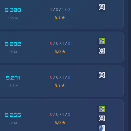
1
/
0
/
1
/
0
9,308
4,7 ★
345 M
0
/
0
/
1
/
0
9,282
5,0 ★
1,5 M
0
/
0
/
1
/
0
9,271
4,7 ★
45,3 M
0
/
0
/
1
/
0
9,265
5,0 ★
7,2 M