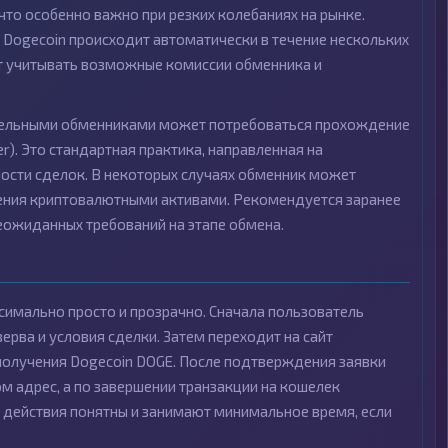
то особенно важно при резких колебаниях на рынке.
 Dogecoin происходит автоматически в течение нескольких
ит учитывать возможные комиссии обменника и
тдельными обменниками может потребоваться прохождение
r). Это стандартная практика, направленная на
ости сделок. В некоторых случаях обменник может
ения криптовалютными активами. Рекомендуется заранее
еожиданных требований на этапе обмена.
симально просто и прозрачно. Сначала пользователь
ерва и условия сделки. Затем переходит на сайт
получения Dogecoin DOGE. После подтверждения заявки
 адрес, а по завершении транзакции на кошелек
 действия понятны и занимают минимальное время, если