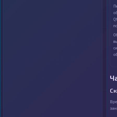
П
о
Q
п
О
в
с
о
Ч
Ск
Вре
зан