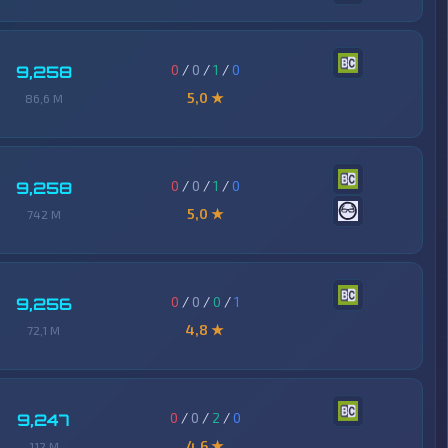
0
/
0
/
1
/
0
9,258
5,0 ★
86,6 M
0
/
0
/
1
/
0
9,258
5,0 ★
742 M
0
/
0
/
0
/
1
9,256
4,8 ★
72,1 M
0
/
0
/
2
/
0
9,247
4,6 ★
112 M