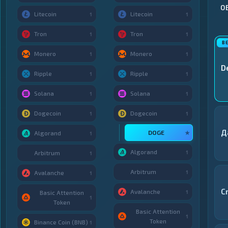
О
Litecoin
Litecoin
1
1
Tron
Tron
1
1
Monero
Monero
1
1
D
Ripple
Ripple
1
1
Solana
Solana
1
1
Dogecoin
Dogecoin
1
1
Д
DOGE
★
Algorand
1
Algorand
1
Arbitrum
1
Arbitrum
1
Avalanche
1
C
Avalanche
1
Basic Attention
1
Token
Basic Attention
1
Token
Binance Coin (BNB)
1