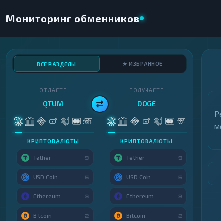
Мониторинг обменников
★ ИЗБРАННОЕ
ВСЕ РАЗДЕЛЫ
ОТДАЁТЕ
ПОЛУЧАЕТЕ
QTUM
DOGE
Р
м
КРИПТОВАЛЮТЫ
КРИПТОВАЛЮТЫ
Tether
Tether
9
9
USD Coin
USD Coin
5
5
Ethereum
Ethereum
3
3
Bitcoin
Bitcoin
2
2