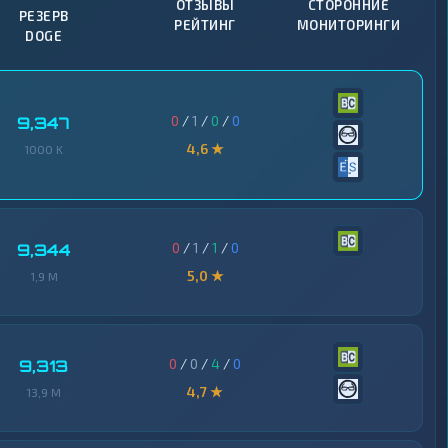
ОТЗЫВЫ
СТОРОННИЕ
РЕЗЕРВ
РЕЙТИНГ
МОНИТОРИНГИ
DOGE
0
/
1
/
0
/
0
9,347
4,6 ★
1000 K
0
/
1
/
1
/
0
9,344
5,0 ★
1,9 M
0
/
0
/
4
/
0
9,313
4,7 ★
13,9 M