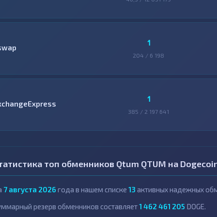
1
swap
204 / 6 198
1
xchangeExpress
385 / 2 197 641
татистика топ обменников Qtum QTUM на Dogecoi
а
7 августа 2026
года в нашем списке
13
активных надежных обм
уммарный резерв обменников составляет
1 462 461 205
DOGE.