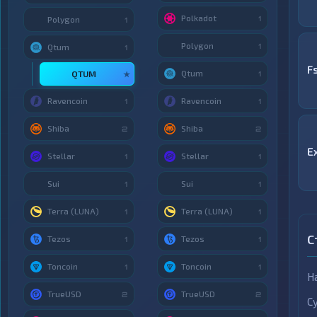
Polkadot
1
Polygon
1
Polygon
1
Qtum
1
F
Qtum
QTUM
★
1
Ravencoin
Ravencoin
1
1
Shiba
Shiba
2
2
E
Stellar
Stellar
1
1
Sui
Sui
1
1
Terra (LUNA)
Terra (LUNA)
1
1
С
Tezos
Tezos
1
1
Toncoin
Toncoin
1
1
Н
TrueUSD
TrueUSD
2
2
С