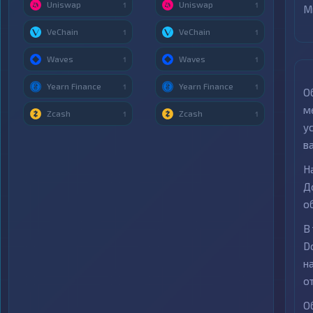
Uniswap
Uniswap
1
1
М
VeChain
VeChain
1
1
Waves
Waves
1
1
Yearn Finance
Yearn Finance
1
1
О
м
Zcash
Zcash
1
1
у
в
Н
Д
о
В
D
н
о
О