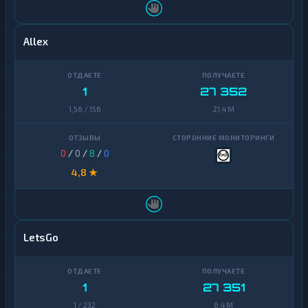
Allex
1
27 352
1,56 / 156
21,4 M
0
/
0
/
8
/
0
4,8 ★
LetsGo
1
27 351
1 / 232
6,4 M