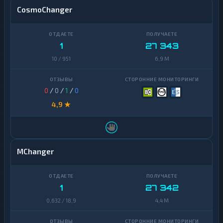
CosmoChanger
1
27 343
10 / 951
6,9 M
0
/
0
/
1
/
0
4,9 ★
MChanger
1
27 342
0,632 / 18,9
4,4 M