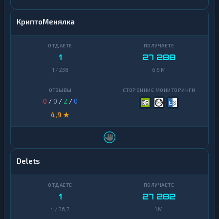
КриптоМенялка
1
27 288
1 / 238
6,5 M
0
/
0
/
2
/
0
4,9 ★
Delets
1
27 282
4 / 36,7
1 M