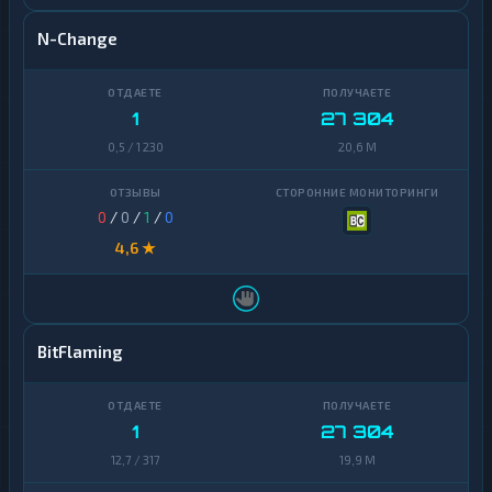
N-Change
1
27 304
0,5 / 1 230
20,6 M
0
/
0
/
1
/
0
4,6 ★
BitFlaming
1
27 304
12,7 / 317
19,9 M