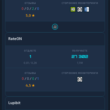
0
/
0
/
2
/
0
5,0 ★
RateON
1
27 302
0,01 / 0,26
1,1 M
0
/
0
/
0
/
1
4,5 ★
Lupibit