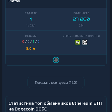
Platov
1
27 260
1 / 73,4
2 M
0
/
0
/
1
/
0
5,0 ★
Показать все курсы (
120
)
Статистика топ обменников Ethereum ETH
на Dogecoin DOGE