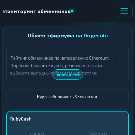
Мониторинг обменников
НАПРАВЛЕНИЕ
Обмен эфириума на Dogecoin
×
ОБМЕНА
Рейтинг обменников по направлению Ethereum →
★ ИЗБРАННОЕ
ВСЕ РАЗДЕЛЫ
Dogecoin. Сравните курсы, резервы и отзывы —
выберите выгодный обмен между сетями.
О
П
Читать далее
Т
О
Д
Л
А
У
Ё
Ч
Курсы обновились 6 сек назад.
Т
А
Е
Е
Т
ETH
RubyCash
Е
DOGE