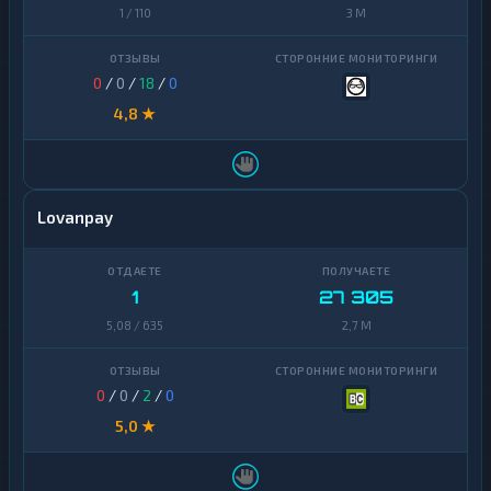
1 / 110
3 M
0
/
0
/
18
/
0
4,8 ★
Lovanpay
1
27 305
5,08 / 635
2,7 M
0
/
0
/
2
/
0
5,0 ★