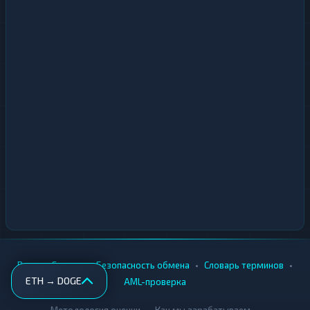
•
•
•
•
Вики
Города
Безопасность обмена
Словарь терминов
ETH → DOGE
AML-проверка
•
•
Методология оценки
Как мы зарабатываем