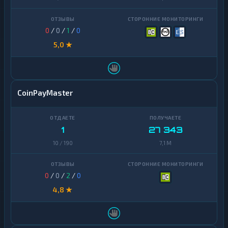
0
/
0
/
1
/
0
5,0 ★
CoinPayMaster
1
27 343
10 / 190
7,1 M
0
/
0
/
2
/
0
4,8 ★