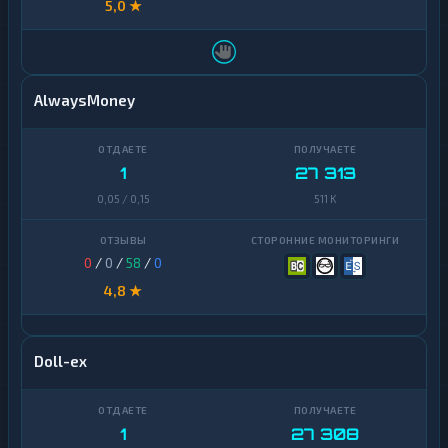
5,0 ★
AlwaysMoney
1
27 313
0,05 / 0,15
511 K
0
/
0
/
58
/
0
4,8 ★
Doll-ex
1
27 308