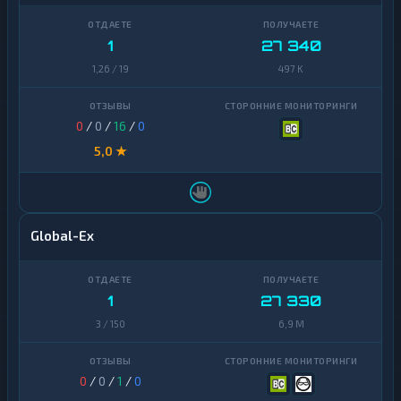
1
27 340
1,26 / 19
497 K
0
/
0
/
16
/
0
5,0 ★
Global-Ex
1
27 330
3 / 150
6,9 M
0
/
0
/
1
/
0