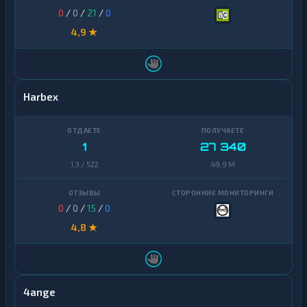
0
/
0
/
21
/
0
4,9 ★
Harbex
1
27 340
1,3 / 522
49,9 M
0
/
0
/
15
/
0
4,8 ★
4ange