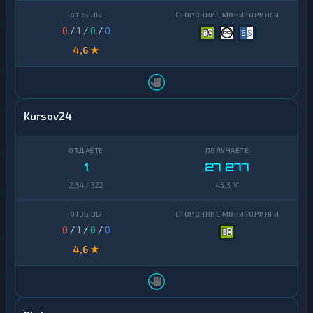
0
/
1
/
0
/
0
4,6 ★
Kursov24
1
27 277
2,54 / 322
45,3 M
0
/
1
/
0
/
0
4,6 ★