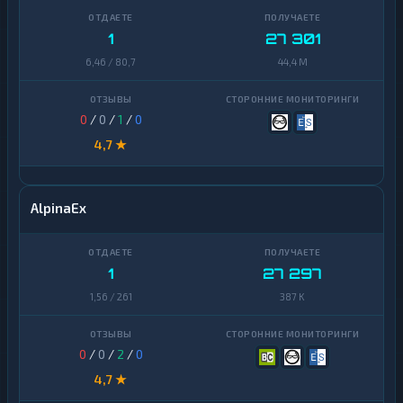
1
27 301
6,46 / 80,7
44,4 M
0
/
0
/
1
/
0
4,7 ★
AlpinaEx
1
27 297
1,56 / 261
387 K
0
/
0
/
2
/
0
4,7 ★