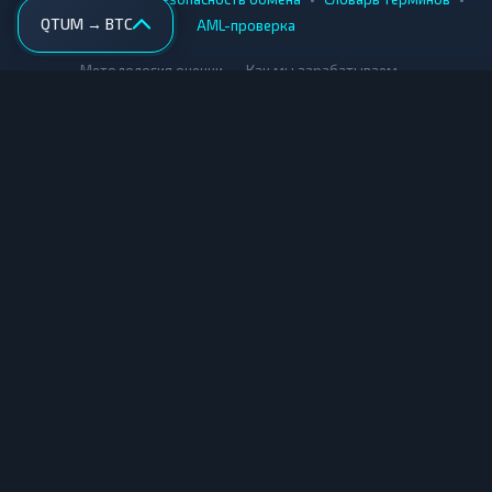
QTUM → BTC
AML-проверка
•
•
Методология оценки
Как мы зарабатываем
Для обменников
Купить крипту
Продать крипту
Купить за рубли
Продать за рубли
© Мониторинг обменников — 2026
|
|
|
Условия использования
Конфиденциальность
Cookies
Карта сайта