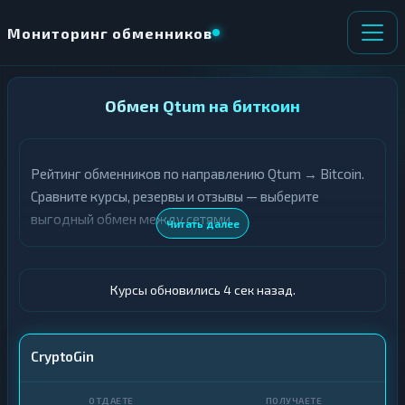
Мониторинг обменников
НАПРАВЛЕНИЕ
Обмен Qtum на биткоин
×
ОБМЕНА
Рейтинг обменников по направлению Qtum → Bitcoin.
★ ИЗБРАННОЕ
ВСЕ РАЗДЕЛЫ
Сравните курсы, резервы и отзывы — выберите
выгодный обмен между сетями.
О
П
Читать далее
Т
О
Д
Л
А
У
Ё
Ч
Курсы обновились 5 сек назад.
Т
А
Е
Е
Т
QTUM
CryptoGin
Е
BTC