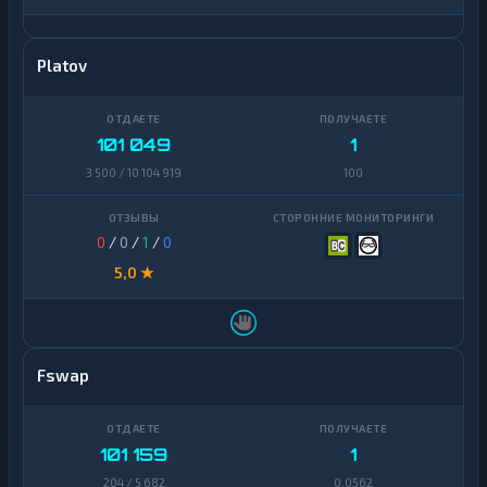
Platov
101 049
1
3 500 / 10 104 919
100
0
/
0
/
1
/
0
5,0 ★
Fswap
101 159
1
204 / 5 682
0,0562