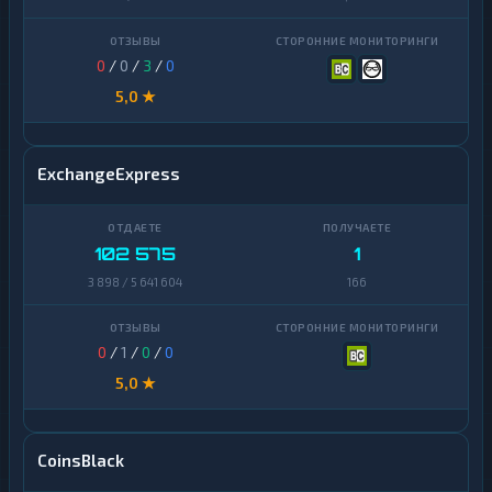
0
/
0
/
3
/
0
5,0 ★
ExchangeExpress
102 575
1
3 898 / 5 641 604
166
0
/
1
/
0
/
0
5,0 ★
CoinsBlack