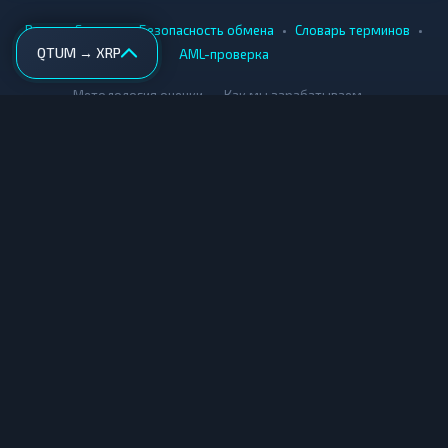
•
•
•
•
Вики
Города
Безопасность обмена
Словарь терминов
QTUM → XRP
AML-проверка
•
•
Методология оценки
Как мы зарабатываем
Для обменников
Купить крипту
Продать крипту
Купить за рубли
Продать за рубли
© Мониторинг обменников — 2026
|
|
|
Условия использования
Конфиденциальность
Cookies
Карта сайта