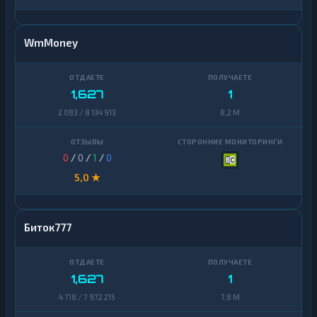
WmMoney
1,627
1
2 083 / 8 134 913
8,2 M
0
/
0
/
1
/
0
5,0 ★
Биток777
1,627
1
4 718 / 7 972 215
7,8 M