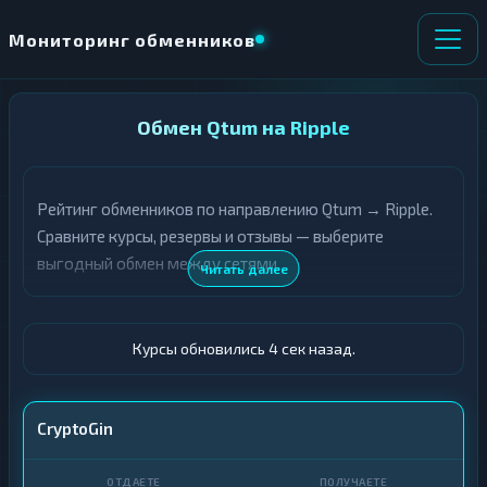
Мониторинг обменников
НАПРАВЛЕНИЕ
Обмен Qtum на Ripple
×
ОБМЕНА
Рейтинг обменников по направлению Qtum → Ripple.
★ ИЗБРАННОЕ
ВСЕ РАЗДЕЛЫ
Сравните курсы, резервы и отзывы — выберите
выгодный обмен между сетями.
О
П
Читать далее
Т
О
Д
Л
А
У
Ё
Ч
Курсы обновились 5 сек назад.
Т
А
Е
Е
Т
QTUM
CryptoGin
Е
XRP