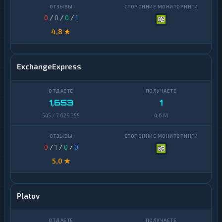
0
/
0
/
0
/
1
4,8 ★
ExchangeExpress
1,653
1
545 / 7 629 355
4,6 M
0
/
1
/
0
/
0
5,0 ★
Platov