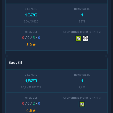
Zcash
1
Zcash
1
1,626
1
204 / 5 820
3 579
0
/
0
/
3
/
0
5,0 ★
EasyBit
1,627
1
46,2 / 11 987 179
7,4 M
0
/
0
/
2
/
0
4,6 ★