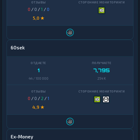
0
/
0
/
1
/
0
5,0 ★
60sek
1
7,795
44 / 100 000
254 K
0
/
0
/
2
/
1
4,9 ★
Ex-Money