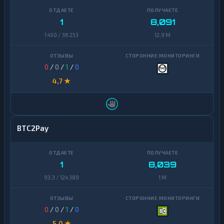
1
8,091
1 450 / 36 253
12,9 M
0
/
0
/
1
/
0
4,7 ★
BTC2Pay
1
8,039
93,3 / 124 389
1 M
0
/
0
/
1
/
0
5,0 ★