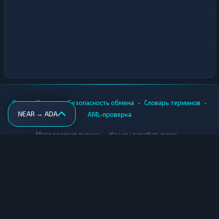
•
•
•
•
Вики
Города
Безопасность обмена
Словарь терминов
NEAR → ADA
AML-проверка
•
•
Методология оценки
Как мы зарабатываем
Для обменников
Купить крипту
Продать крипту
Купить за рубли