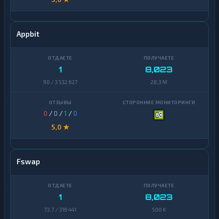
Appbit
1
8,023
90 / 3 532 627
28,3 M
0
/
0
/
1
/
0
5,0 ★
Fswap
1
8,023
73,7 / 316 441
500 K