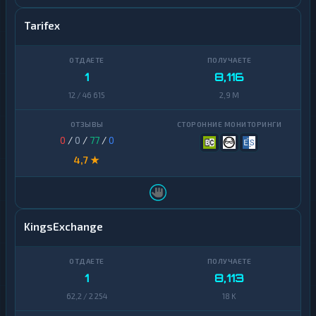
Tarifex
1
8,116
12 / 46 615
2,9 M
0
/
0
/
77
/
0
4,7 ★
KingsExchange
1
8,113
62,2 / 2 254
18 K