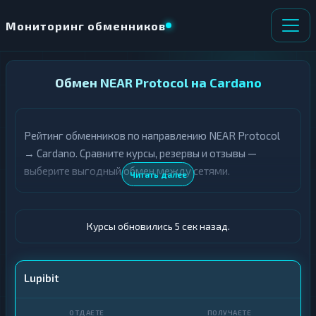
Мониторинг обменников
НАПРАВЛЕНИЕ
Обмен NEAR Protocol на Cardano
×
ОБМЕНА
Рейтинг обменников по направлению NEAR Protocol
★ ИЗБРАННОЕ
ВСЕ РАЗДЕЛЫ
→ Cardano. Сравните курсы, резервы и отзывы —
выберите выгодный обмен между сетями.
О
П
Читать далее
Т
О
Д
Л
А
У
Ё
Ч
Курсы обновились 6 сек назад.
Т
А
Е
Е
Т
NEAR
Lupibit
Е
ADA