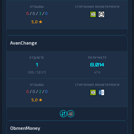
0
/
0
/
3
/
0
5,0 ★
AvanChange
1
8,014
586 / 58 571
47 K
0
/
0
/
2
/
0
5,0 ★
ObmenMoney