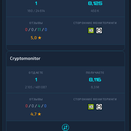
Zcash
1
1
8,125
Zcash
1
160 / 24 614
450 K
0
/
0
/
11
/
0
5,0 ★
Cryptomonitor
1
8,116
2 105 / 481 087
6,3 M
0
/
0
/
4
/
0
4,7 ★