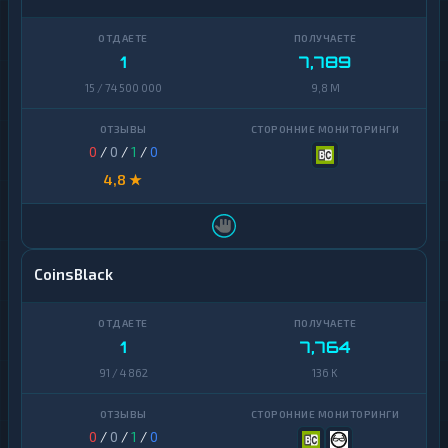
1
7,789
15 / 74 500 000
9,8 M
0
/
0
/
1
/
0
4,8 ★
CoinsBlack
1
7,764
91 / 4 862
136 K
0
/
0
/
1
/
0