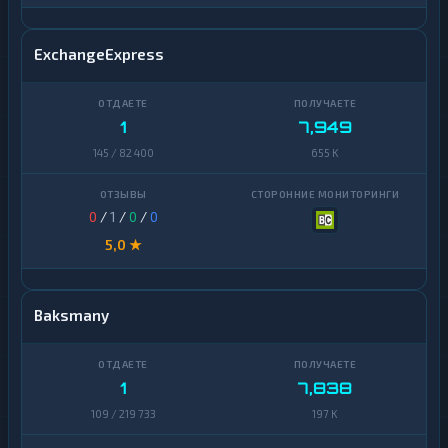
ExchangeExpress
1
7,949
145 / 82 400
655 K
0
/
1
/
0
/
0
5,0 ★
Baksmany
1
7,838
109 / 219 733
197 K