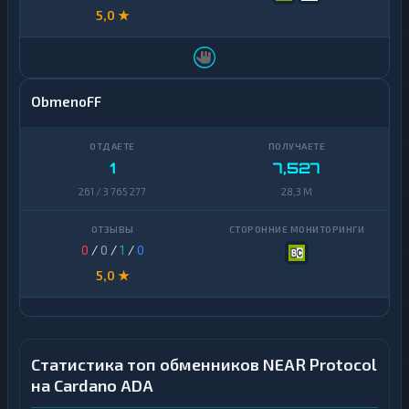
5,0 ★
ObmenoFF
1
7,527
261 / 3 765 277
28,3 M
0
/
0
/
1
/
0
5,0 ★
Статистика топ обменников NEAR Protocol
на Cardano ADA