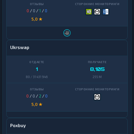
0
/
0
/
1
/
0
5,0 ★
Ukrswap
1
8,105
80 / 31 431 946
255 M
0
/
0
/
2
/
0
5,0 ★
Poxbuy