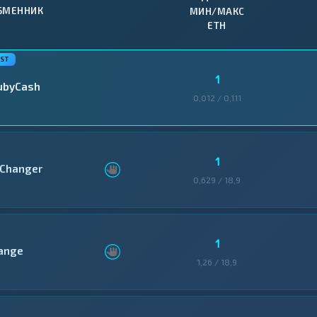
БМЕННИК
МИН/МАКС
ETH
1
ubyCash
0,012 / 0,111
1
Changer
0,629 / 18,9
1
ange
1,26 / 18,9