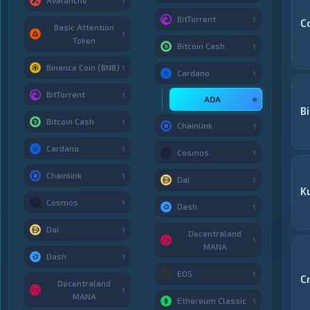
Avalanche
1
BitTorrent
1
C
Basic Attention
1
Token
Bitcoin Cash
1
Binance Coin (BNB)
1
Cardano
1
BitTorrent
1
ADA
★
B
Bitcoin Cash
1
Chainlink
1
Cardano
1
Cosmos
1
Chainlink
1
Dai
1
K
Cosmos
1
Dash
1
Dai
1
Decentraland
1
MANA
Dash
1
EOS
1
C
Decentraland
1
MANA
Ethereum Classic
1