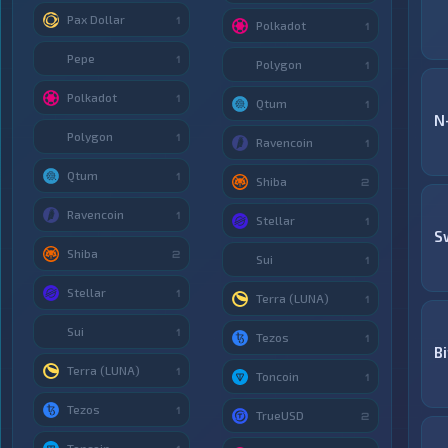
Pax Dollar
1
Polkadot
1
Pepe
1
Polygon
1
Polkadot
1
Qtum
1
N
Polygon
1
Ravencoin
1
Qtum
1
Shiba
2
Ravencoin
1
Stellar
1
S
Shiba
2
Sui
1
Stellar
1
Terra (LUNA)
1
Sui
1
Tezos
1
Bi
Terra (LUNA)
1
Toncoin
1
Tezos
1
TrueUSD
2