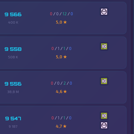
0
/
0
/
12
/
0
9 566
5,0 ★
400 K
0
/
1
/
1
/
0
9 558
5,0 ★
508 K
0
/
0
/
2
/
0
9 556
4,6 ★
38,8 M
0
/
1
/
1
/
0
9 547
4,7 ★
9 187