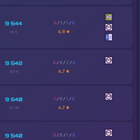
0
/
1
/
1
/
0
9 544
4,9 ★
45 K
0
/
0
/
2
/
0
9 542
4,7 ★
150 K
1
/
0
/
1
/
0
9 540
4,7 ★
147 M
0
/
0
/
1
/
0
9 540