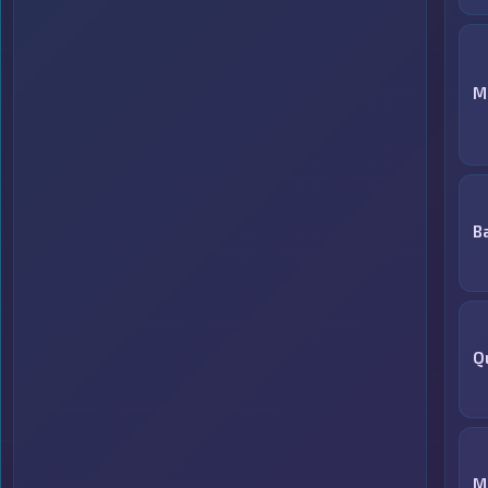
M
B
Q
M