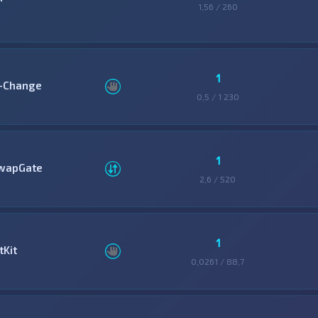
1,56 / 260
1
-Change
0,5 / 1 230
1
wapGate
2,6 / 520
1
tKit
0,0261 / 88,7