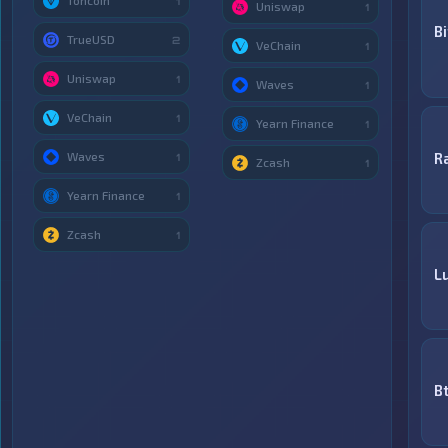
Toncoin
1
Uniswap
1
B
TrueUSD
2
VeChain
1
Uniswap
1
Waves
1
VeChain
1
Yearn Finance
1
Waves
R
1
Zcash
1
Yearn Finance
1
Zcash
1
Lu
B