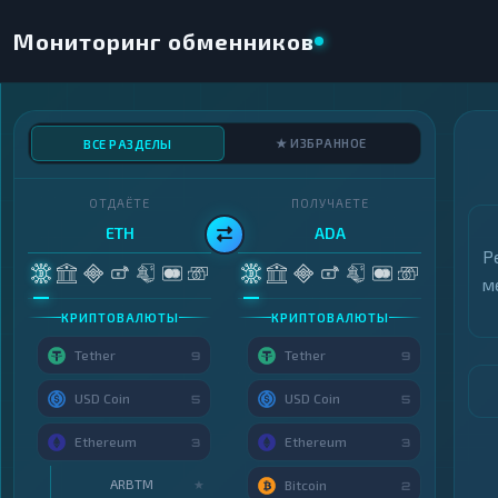
Мониторинг обменников
★ ИЗБРАННОЕ
ВСЕ РАЗДЕЛЫ
ОТДАЁТЕ
ПОЛУЧАЕТЕ
ETH
ADA
Р
м
КРИПТОВАЛЮТЫ
КРИПТОВАЛЮТЫ
Tether
Tether
9
9
USD Coin
USD Coin
5
5
Ethereum
Ethereum
3
3
ARBTM
★
Bitcoin
2