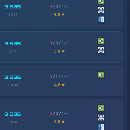
0
/
0
/
1
/
0
9 605
4,9 ★
2,6 M
0
/
0
/
1
/
0
9 605
5,0 ★
36 M
0
/
1
/
0
/
0
9 596
4,6 ★
280 M
0
/
0
/
1
/
0
9 596
5,0 ★
1,6 M