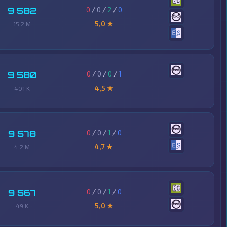
0
/
0
/
2
/
0
9 582
5,0 ★
15,2 M
0
/
0
/
0
/
1
9 580
4,5 ★
401 K
0
/
0
/
1
/
0
9 578
4,7 ★
4,2 M
0
/
0
/
1
/
0
9 567
5,0 ★
49 K