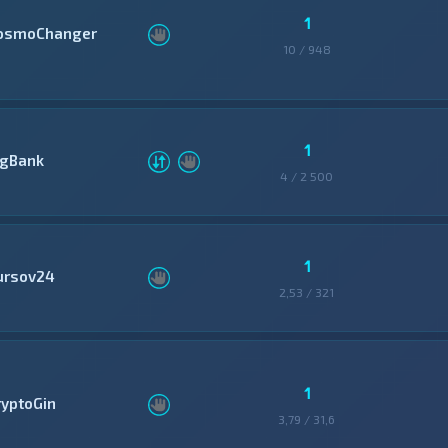
1
osmoChanger
10 / 948
1
igBank
4 / 2 500
1
ursov24
2,53 / 321
1
ryptoGin
3,79 / 31,6