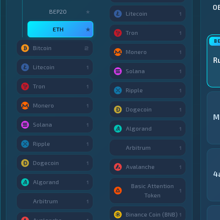
О
BEP20
★
Litecoin
1
ETH
★
Tron
1
Bitcoin
2
Monero
1
R
Litecoin
1
Solana
1
Tron
1
Ripple
1
Monero
1
Dogecoin
1
M
Solana
1
Algorand
1
Ripple
1
Arbitrum
1
Dogecoin
1
Avalanche
1
4
Algorand
1
Basic Attention
1
Token
Arbitrum
1
Binance Coin (BNB)
1