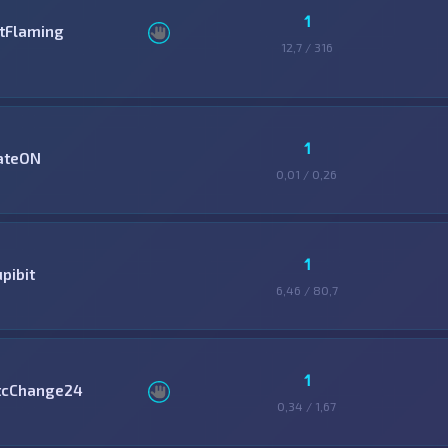
1
itFlaming
12,7 / 316
1
ateON
0,01 / 0,26
1
pibit
6,46 / 80,7
1
tcChange24
0,34 / 1,67