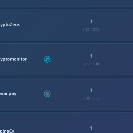
1
ryptoZeus
3,75 / 37,5
1
ryptomonitor
1,82 / 416
1
ovanpay
5,06 / 633
1
lpinaEx