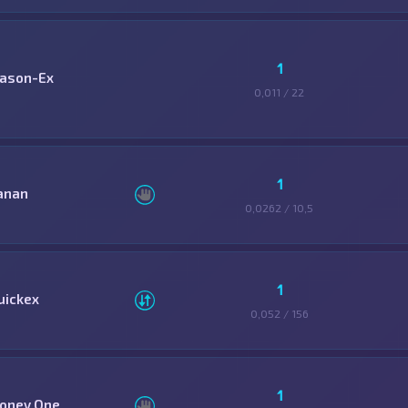
1
ason-Ex
0,011 / 22
1
anan
0,0262 / 10,5
1
uickex
0,052 / 156
1
oney One