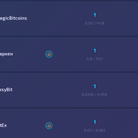
1
agicBitcoins
0,02 / 41,8
1
аркен
0,8 / 53,1
1
asyBit
0,0156 / 4 055
1
tEx
0,03 / 0,962