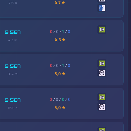
4,7 ★
739 K
0
/
0
/
1
/
0
9 587
4,6 ★
4,6 M
0
/
0
/
1
/
0
9 587
5,0 ★
314 M
0
/
0
/
0
/
0
9 587
5,0 ★
850 K