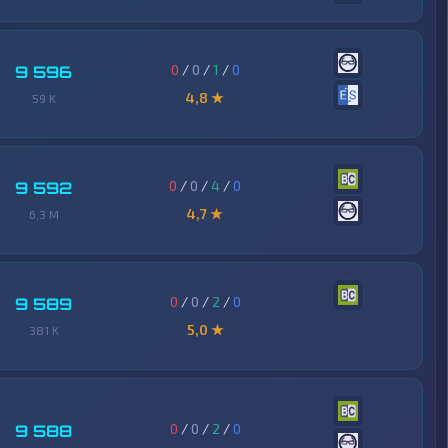
0
/
0
/
1
/
0
9 596
4,8 ★
59 K
0
/
0
/
4
/
0
9 592
4,7 ★
6,3 M
0
/
0
/
2
/
0
9 589
5,0 ★
381 K
0
/
0
/
2
/
0
9 588