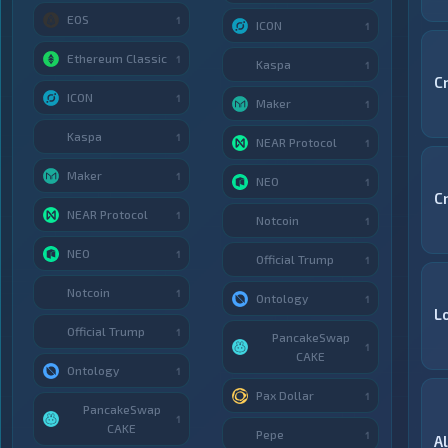
EOS
1
ICON
1
Ethereum Classic
1
Kaspa
1
C
ICON
1
Maker
1
Kaspa
1
NEAR Protocol
1
Maker
1
NEO
1
C
NEAR Protocol
1
Notcoin
1
NEO
1
Official Trump
1
Notcoin
1
Ontology
1
L
Official Trump
1
PancakeSwap
1
CAKE
Ontology
1
Pax Dollar
1
PancakeSwap
1
CAKE
Pepe
1
A