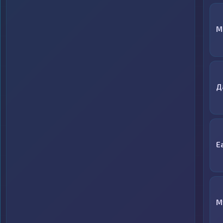
M
Д
E
M