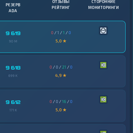
ОТЗЫВЫ
СТОРОННИЕ
РЕЗЕРВ
РЕЙТИНГ
МОНИТОРИНГИ
ADA
0
/
1
/
1
/
0
9 619
5,0 ★
90 M
0
/
0
/
21
/
0
9 618
4,9 ★
699 K
0
/
0
/
16
/
0
9 612
5,0 ★
171 K