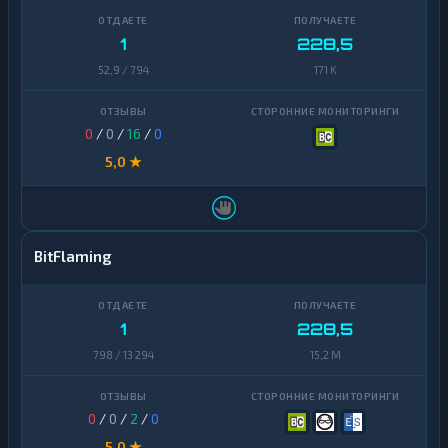
1
228,5
52,9 / 794
171 K
0
/
0
/
16
/
0
5,0 ★
BitFlaming
1
228,5
798 / 13 294
15,2 M
0
/
0
/
2
/
0
5,0 ★