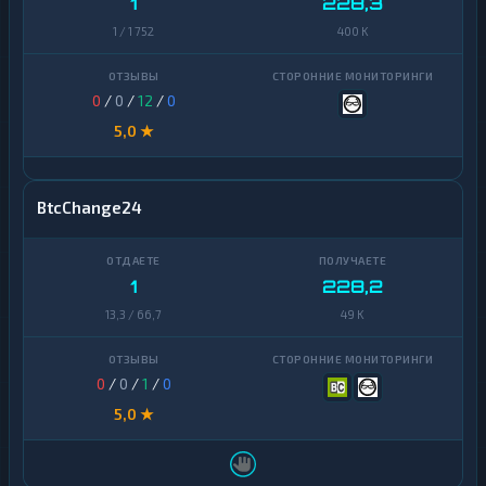
1
228,3
1 / 1 752
400 K
0
/
0
/
12
/
0
5,0 ★
BtcChange24
1
228,2
13,3 / 66,7
49 K
0
/
0
/
1
/
0
5,0 ★