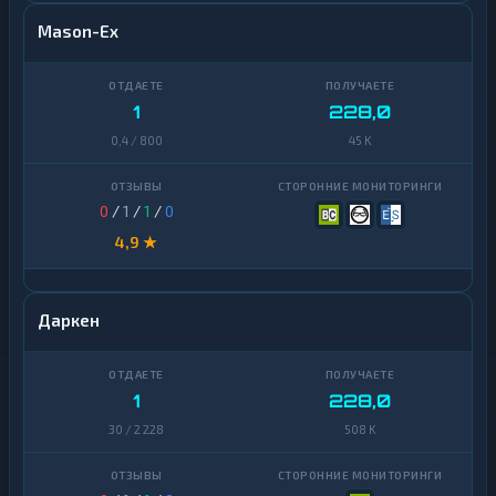
Mason-Ex
1
228,0
0,4 / 800
45 K
0
/
1
/
1
/
0
4,9 ★
Даркен
1
228,0
30 / 2 228
508 K