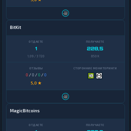
BitKit
1
228,5
1,09 / 3 720
850 K
0
/
0
/
0
/
0
5,0 ★
MagicBitcoins