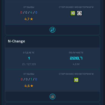
Zcash
1
0
/
0
/
4
/
0
4,7 ★
N-Change
1
228,7
25 / 127 339
4,6 M
0
/
0
/
1
/
0
4,6 ★