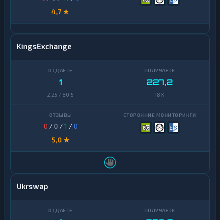
4,7 ★
KingsExchange
1
227,2
2,25 / 80,5
18 K
0
/
0
/
1
/
0
5,0 ★
Ukrswap