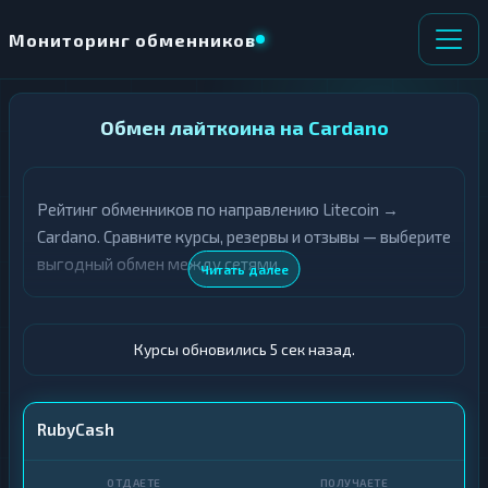
Мониторинг обменников
НАПРАВЛЕНИЕ
Обмен лайткоина на Cardano
×
ОБМЕНА
Рейтинг обменников по направлению Litecoin →
★ ИЗБРАННОЕ
ВСЕ РАЗДЕЛЫ
Cardano. Сравните курсы, резервы и отзывы — выберите
выгодный обмен между сетями.
О
П
Читать далее
Т
О
Д
Л
А
У
Ё
Ч
Курсы обновились 6 сек назад.
Т
А
Е
Е
Т
LTC
RubyCash
Е
ADA