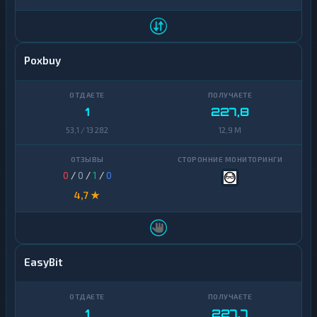
Poxbuy
1
227,8
53,1 / 13 282
12,9 M
0
/
0
/
1
/
0
4,7 ★
EasyBit
1
227,7