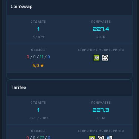
CoinSwap
1
227,4
6 / 879
450 K
0
/
0
/
11
/
0
5,0 ★
Tarifex
1
227,3
0,451 / 2 367
2,9 M
0
/
0
/
77
/
0