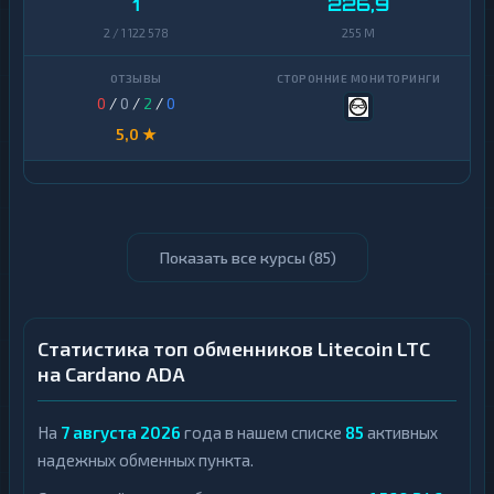
1
226,9
2 / 1 122 578
255 M
0
/
0
/
2
/
0
5,0 ★
Показать все курсы (
85
)
Статистика топ обменников Litecoin LTC
на Cardano ADA
На
7 августа 2026
года в нашем списке
85
активных
надежных обменных пункта.