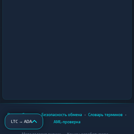
•
•
•
•
Вики
Города
Безопасность обмена
Словарь терминов
LTC → ADA
AML-проверка
•
•
Методология оценки
Как мы зарабатываем