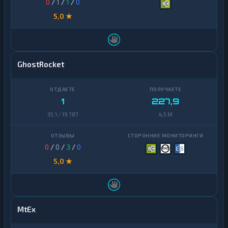
0
/
1
/
1
/
0
5,0 ★
GhostRocket
1
227,9
35,1 / 19 787
4,5 M
0
/
0
/
3
/
0
5,0 ★
MtEx