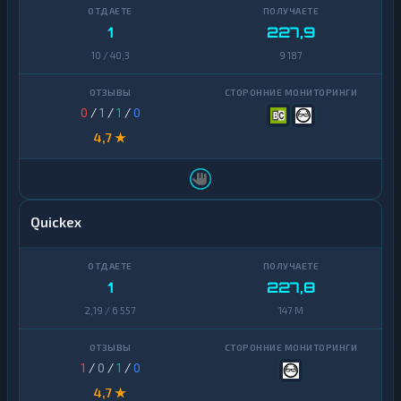
1
227,9
10 / 40,3
9 187
0
/
1
/
1
/
0
4,7 ★
Quickex
1
227,8
2,19 / 6 557
147 M
1
/
0
/
1
/
0
4,7 ★