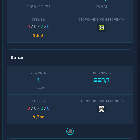
0,656 / 104 753
23,9 M
0
/
0
/
2
/
0
4,6 ★
Banan
1
227,7
2,2 / 439
150 K
0
/
0
/
2
/
0
4,7 ★