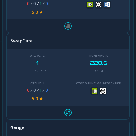
0
/
0
/
1
/
0
5,0 ★
SwapGate
1
228,6
109 / 21 863
314 M
0
/
0
/
1
/
0
5,0 ★
4ange