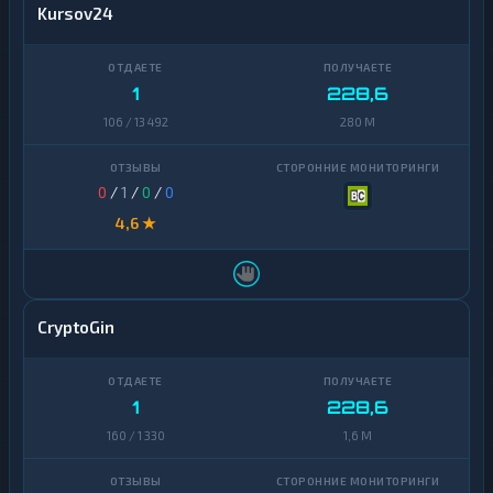
Kursov24
1
228,6
106 / 13 492
280 M
0
/
1
/
0
/
0
4,6 ★
CryptoGin
1
228,6
160 / 1 330
1,6 M