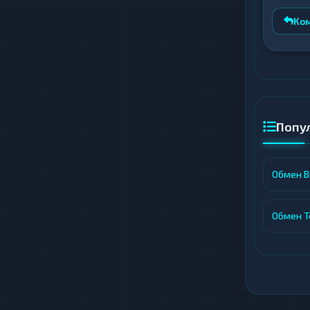
сущест
помог
Ко
всех у
Попу
Обмен Bi
Обмен Te