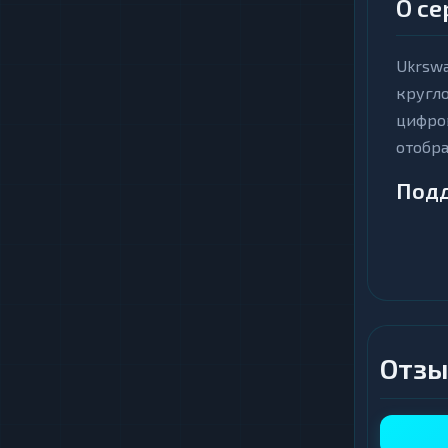
О се
Ukrsw
кругл
цифров
отобра
Под
Сервис
TRC20 
позвол
напра
Отзы
Ключ
Мг