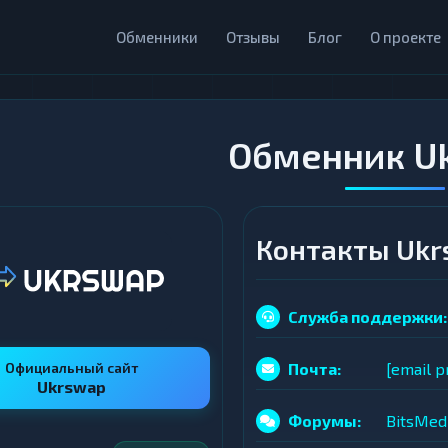
Обменники
Отзывы
Блог
О проекте
Обменник U
Контакты Uk
Служба поддержки:
Официальный сайт
Почта:
[email p
Ukrswap
Форумы:
BitsMed