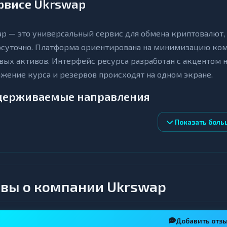
рвисе Ukrswap
ap — это универсальный сервис для обмена криптовалют
осуточно. Платформа ориентирована на минимизацию ко
ых активов. Интерфейс ресурса разработан с акцентом н
жение курса и резервов происходят на одном экране.
держиваемые направления
Показать боль
 предлагает широкий выбор криптовалют для обмена. В чи
USDT, Ethereum ERC20, Litecoin, Ripple. Для каждой валю
яет пользователю заранее оценить параметры сделки. П
влениях между большинством представленных активов.
вы о компании Ukrswap
евые особенности
новенная обработка: система автоматически исполняет з
Добавить отз