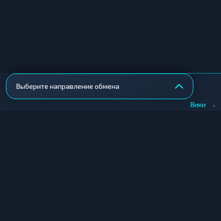
Выберите направление обмена
•
Вики
КУПИТЬ КРИПТУ
ПРОДАТЬ КРИПТУ
Купить крипту в Москве
Продать крипту в Москв
Купить крипту в СПб
Продать крипту в СПб
Купить крипту в Екатеринбурге
Продать крипту в Екате