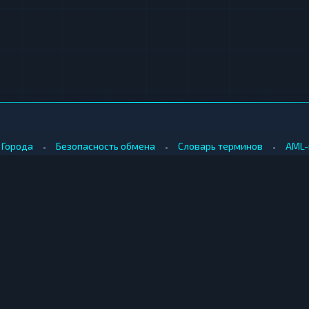
•
•
•
Города
Безопасность обмена
Словарь терминов
AML-
•
•
Методология оценки
Как мы зарабатываем
Для обменников
КУПИТЬ ЗА РУБЛИ
ПРОДАТЬ
е
Купить биткоин за рубли
Продать б
Купить эфириум за рубли
Продать э
ринбурге
Купить риппл за рубли
Продать р