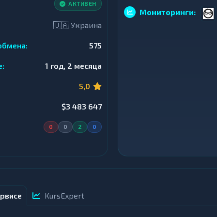
АКТИВЕН
Мониторинги:
🇺🇦 Украина
обмена:
575
е:
1 год, 2 месяца
5,0
$3 483 647
0
0
2
0
рвисе
KursExpert