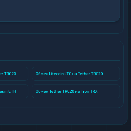
на — оставить собственный комментарий. Это
е и способствует повышению прозрачности для
er TRC20
Обмен Litecoin LTC на Tether TRC20
reum ETH
Обмен Tether TRC20 на Tron TRX