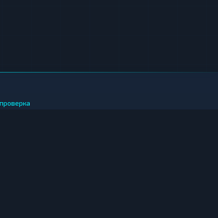
проверка
 ЗА РУБЛИ
иткоин за рубли
фириум за рубли
иппл за рубли