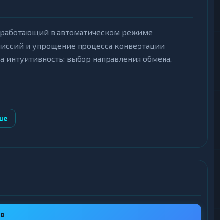
, работающий в автоматическом режиме
миссий и упрощение процесса конвертации
а интуитивность: выбор направления обмена,
ше
сле доступных инструментов: Bitcoin, Tether
ты отображаются актуальные резервы и курс, что
латформа поддерживает обмен в обоих
аявки, что обеспечивает быстрое получение
ыв