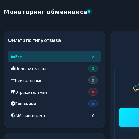
Мониторинг обменников
Фильтр по типу отзыва
×
НАПРАВЛЕНИЕ ОБМЕНА
Все
2
★ ИЗБРАННОЕ
ВСЕ РАЗДЕЛЫ
Положительные
2
ОТДАЁТЕ
ПОЛУЧАЕТЕ
Нейтральные
0
Отрицательные
0
Решенные
0
ВСЕ РАЗДЕЛЫ
ВСЕ РАЗДЕЛЫ
AML-инциденты
0
Криптовалюты
Криптовалюты
69
69
▶
▶
Интернет-банкинг
Интернет-банкинг
42
42
▶
▶