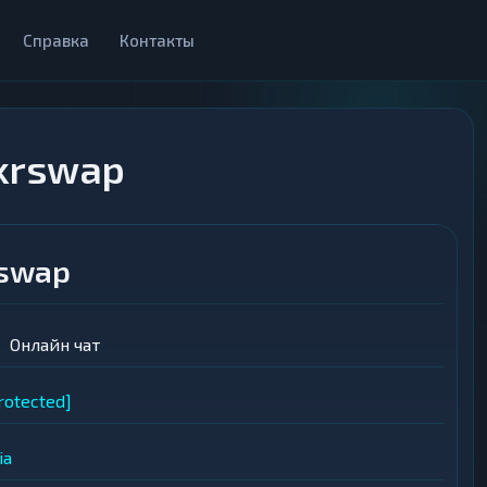
Справка
Контакты
krswap
rswap
Онлайн чат
rotected]
ia