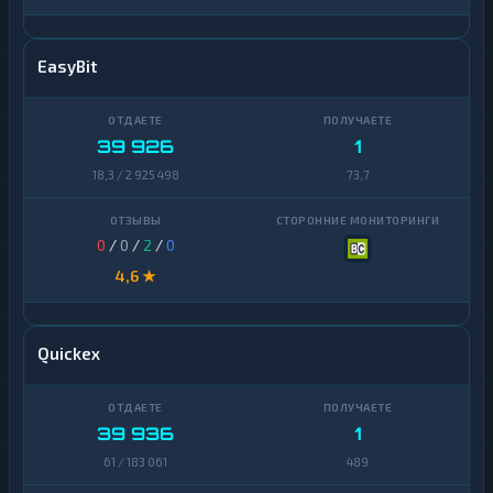
EasyBit
39 926
1
18,3 / 2 925 498
73,7
0
/
0
/
2
/
0
4,6 ★
Quickex
39 936
1
61 / 183 061
489