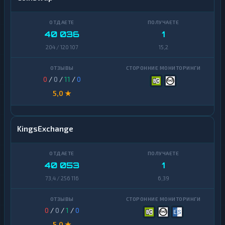
40 036
1
204 / 120 107
15,2
0
/
0
/
11
/
0
5,0 ★
KingsExchange
40 053
1
73,4 / 256 116
6,39
0
/
0
/
1
/
0
5,0 ★