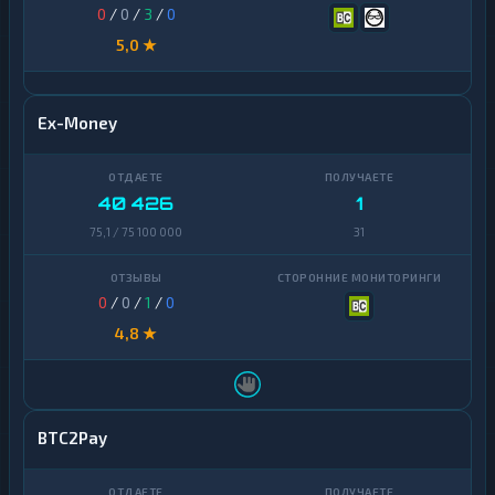
0
/
0
/
3
/
0
5,0 ★
Ex-Money
40 426
1
75,1 / 75 100 000
31
0
/
0
/
1
/
0
4,8 ★
BTC2Pay