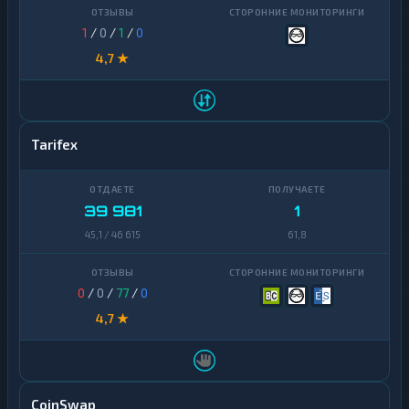
1
/
0
/
1
/
0
4,7 ★
Tarifex
39 981
1
45,1 / 46 615
61,8
0
/
0
/
77
/
0
4,7 ★
CoinSwap