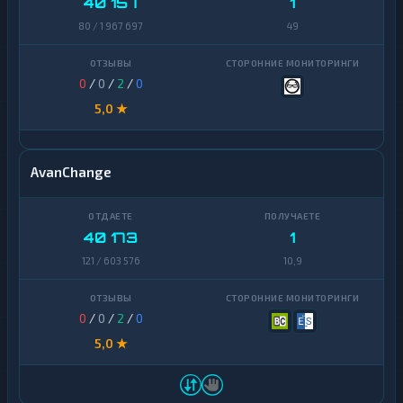
40 157
1
80 / 1 967 697
49
0
/
0
/
2
/
0
5,0 ★
AvanChange
40 173
1
121 / 603 576
10,9
0
/
0
/
2
/
0
5,0 ★