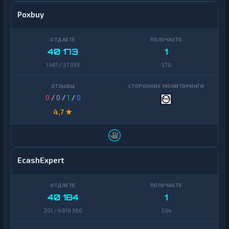
Poxbuy
40 173
1
1 481 / 37 033
570
0
/
0
/
1
/
0
4,7 ★
EcashExpert
40 184
1
201 / 4 018 360
504