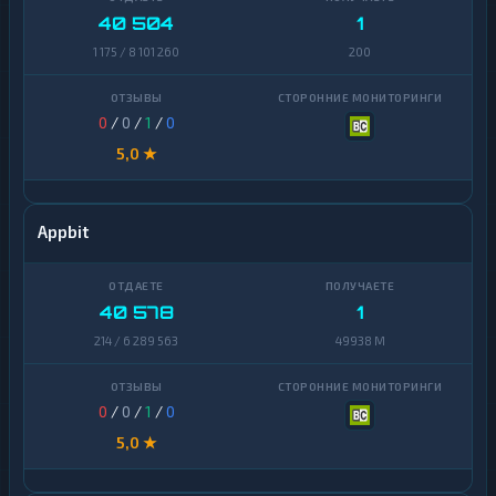
40 504
1
1 175 / 8 101 260
200
0
/
0
/
1
/
0
5,0 ★
Appbit
40 578
1
214 / 6 289 563
49938 M
0
/
0
/
1
/
0
5,0 ★