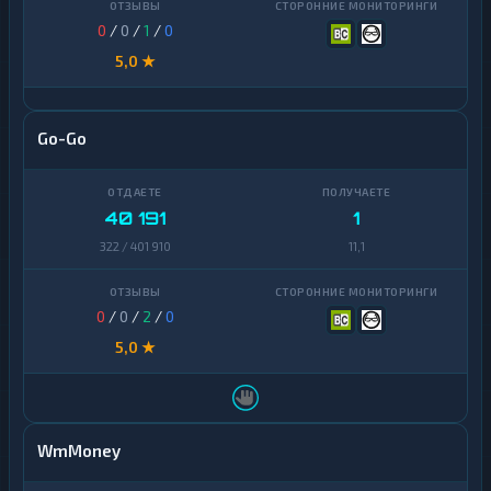
0
/
0
/
1
/
0
5,0 ★
Go-Go
40 191
1
322 / 401 910
11,1
0
/
0
/
2
/
0
5,0 ★
WmMoney