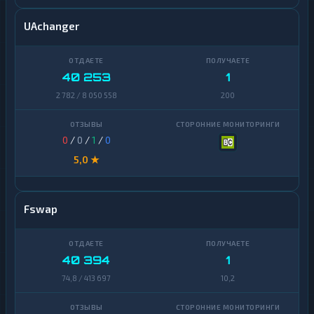
UAchanger
40 253
1
2 782 / 8 050 558
200
0
/
0
/
1
/
0
5,0 ★
Fswap
40 394
1
74,8 / 413 697
10,2