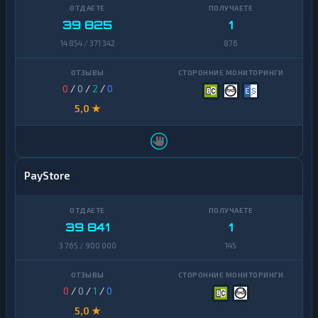
VeChain
1
Zcash
1
39 825
1
Waves
1
14 854 / 371 342
876
Yearn
1
Finance
0
/
0
/
2
/
0
Zcash
1
5,0 ★
PayStore
39 841
1
3 765 / 900 000
145
0
/
0
/
1
/
0
5,0 ★