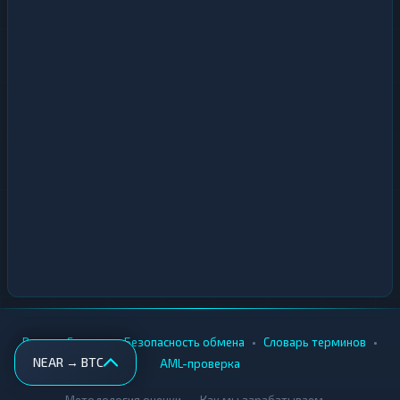
•
•
•
•
Вики
Города
Безопасность обмена
Словарь терминов
NEAR → BTC
AML-проверка
•
•
Методология оценки
Как мы зарабатываем