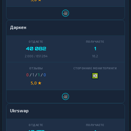
Даркен
40 082
1
2 000 / 651 264
16,2
0
/
1
/
1
/
0
5,0 ★
Ukrswap