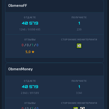
ObmenoFF
40 579
1
1 246 / 9 698 495
239
0
/
0
/
1
/
0
5,0 ★
ObmenMoney
40 579
1
2 843 / 811 589
3 341
0
/
0
/
1
/
0