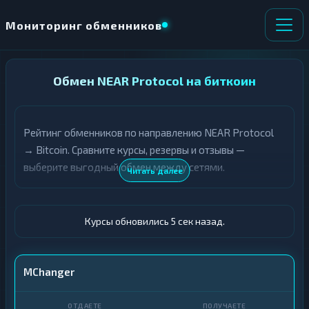
Мониторинг обменников
НАПРАВЛЕНИЕ
Обмен NEAR Protocol на биткоин
×
ОБМЕНА
Рейтинг обменников по направлению NEAR Protocol
★ ИЗБРАННОЕ
ВСЕ РАЗДЕЛЫ
→ Bitcoin. Сравните курсы, резервы и отзывы —
выберите выгодный обмен между сетями.
О
П
Читать далее
Т
О
Д
Л
А
У
Ё
Ч
Курсы обновились 6 сек назад.
Т
А
Е
Е
Т
NEAR
MChanger
Е
BTC