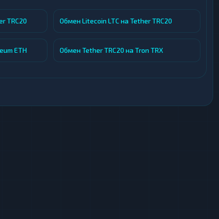
готовность помочь даже в нестандартных
 статус заявки и получать уведомления о каждом
er TRC20
Обмен Litecoin LTC на Tether TRC20
reum ETH
Обмен Tether TRC20 на Tron TRX
ознакомиться с мнениями других клиентов о
ржки. Каждый пользователь может оставить свой
ть обоснованное решение о выборе сервиса.
аботки заявок, прозрачные условия и
ейсу, большому резерву средств и оперативной
ужен быстрый и безопасный способ обмена
рты.