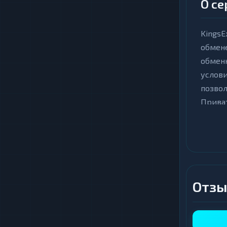
О се
KingsE
обмене
обмен
услови
позво
Приват
Обмен 
высоку
000 гр
требуе
просто
Отзы
рассчи
Ключ