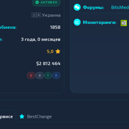
АКТИВЕН
Форумы:
BitsMed
🇺🇦 Украина
Мониторинги:
обмена:
1858
е:
3 года, 0 месяцев
5,0
$2 812 464
0
0
1
0
рвисе
BestChange