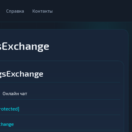
Справка
Контакты
sExchange
gsExchange
Онлайн чат
rotected]
change