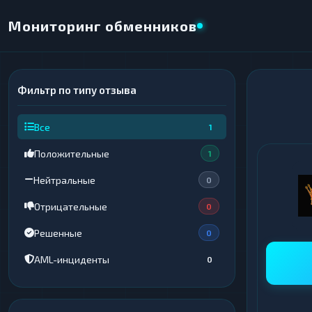
Мониторинг обменников
Фильтр по типу отзыва
×
НАПРАВЛЕНИЕ ОБМЕНА
Все
1
★ ИЗБРАННОЕ
ВСЕ РАЗДЕЛЫ
Положительные
1
ОТДАЁТЕ
ПОЛУЧАЕТЕ
Нейтральные
0
Отрицательные
0
Решенные
0
ВСЕ РАЗДЕЛЫ
ВСЕ РАЗДЕЛЫ
AML-инциденты
0
Криптовалюты
Криптовалюты
69
69
▶
▶
Интернет-банкинг
Интернет-банкинг
42
42
▶
▶