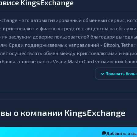
рвисе KingsExchange
xchange - это автоматизированный обменный сервис, ко
 криптовалют и фиатных средств с акцентом на обслужи
ник заслужил доверие пользователей благодаря выгодн
ям. Среди поддерживаемых направлений - Bitcoin, Tether (
ляет осуществлять обмен между криптовалютами и нацио
Банка, а также карты Visa и MasterCard украинских банк
Показать боль
в KingsExchange осуществляется в автоматическом или 
ю скорость обработки заявок. Минимальный лимит обмен
ивен, что позволяет проводить как небольшие, так и кру
тся обязательная верификация, что делает сервис удобн
ту. Все комиссии и лимиты видны заранее, курс фиксируе
вы о компании KingsExchange
тывается автоматически и отображается до подтвержден
евые особенности обменника
Добавить отз