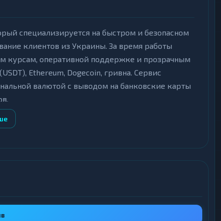
торый специализируется на быстром и безопасном
вание клиентов из Украины. За время работы
ым курсам, оперативной поддержке и прозрачным
USDT), Ethereum, Dogecoin, гривна. Сервис
нальной валютой с выводом на банковские карты
ов.
ше
полуавтоматическом режиме, что обеспечивает
а составляет 500 гривен, максимальный - 400
пные операции. Для оформления заявки не
ым для пользователей, ценящих приватность и
тся на момент создания заявки, а итоговая сумма
ия операции.
ыв