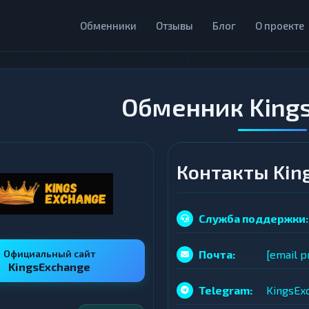
Обменники
Отзывы
Блог
О проекте
Обменник King
Контакты Kin
Служба поддержки:
Официальный сайт
Почта:
[email p
KingsExchange
Telegram:
KingsEx