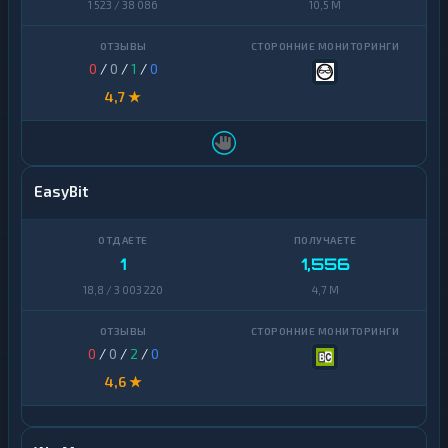
1 523 / 38 086
10,5 M
0
/
0
/
1
/
0
4,7 ★
EasyBit
1
1,556
18,8 / 3 003 220
4,7 M
0
/
0
/
2
/
0
4,6 ★