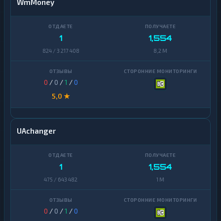
WmMoney
1
1,554
824 / 3 217 408
8,2 M
0
/
0
/
1
/
0
5,0 ★
UAchanger
1
1,554
475 / 643 482
1 M
0
/
0
/
1
/
0