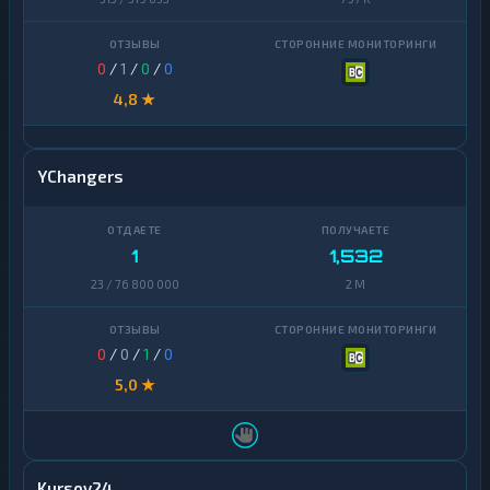
0
/
1
/
0
/
0
4,8 ★
YChangers
1
1,532
23 / 76 800 000
2 M
0
/
0
/
1
/
0
5,0 ★
Kursov24