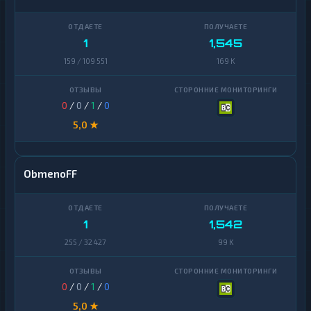
1
1,545
159 / 109 551
169 K
0
/
0
/
1
/
0
5,0 ★
ObmenoFF
1
1,542
255 / 32 427
99 K
0
/
0
/
1
/
0
5,0 ★