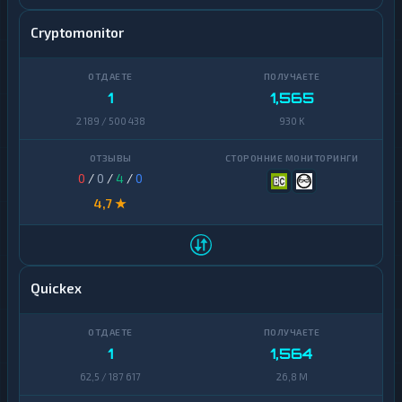
Cryptomonitor
1
1,565
2 189 / 500 438
930 K
0
/
0
/
4
/
0
4,7 ★
Quickex
1
1,564
62,5 / 187 617
26,8 M