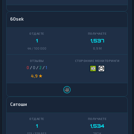
60sek
1
1,537
44 / 100 000
6,9 M
0
/
0
/
2
/
1
4,9 ★
Сатоши
1
1,534
513 / 519 653
797 K