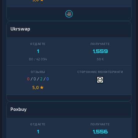
Ukrswap
1
1,559
80 / 42 094
66 K
0
/
0
/
2
/
0
5,0 ★
Poxbuy
1
1,556