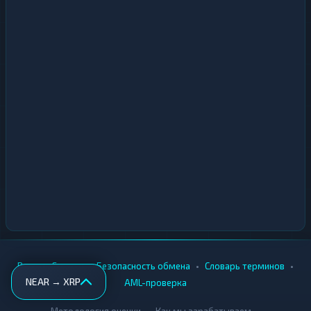
•
•
•
•
Вики
Города
Безопасность обмена
Словарь терминов
NEAR → XRP
AML-проверка
•
•
Методология оценки
Как мы зарабатываем