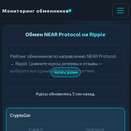
Мониторинг обменников
НАПРАВЛЕНИЕ
Обмен NEAR Protocol на Ripple
×
ОБМЕНА
Рейтинг обменников по направлению NEAR Protocol
★ ИЗБРАННОЕ
ВСЕ РАЗДЕЛЫ
→ Ripple. Сравните курсы, резервы и отзывы —
выберите выгодный обмен между сетями.
О
П
Читать далее
Т
О
Д
Л
А
У
Ё
Ч
Курсы обновились 6 сек назад.
Т
А
Е
Е
Т
NEAR
CryptoGin
Е
XRP