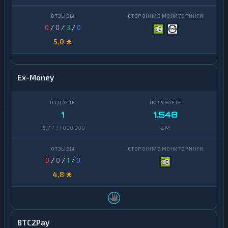
0
/
0
/
3
/
0
5,0 ★
Ex-Money
1
1,548
15,7 / 77 000 000
2 M
0
/
0
/
1
/
0
4,8 ★
BTC2Pay