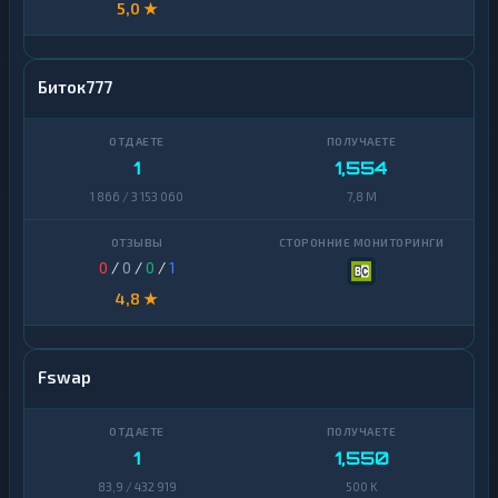
5,0 ★
Биток777
1
1,554
1 866 / 3 153 060
7,8 M
0
/
0
/
0
/
1
4,8 ★
Fswap
1
1,550
83,9 / 432 919
500 K