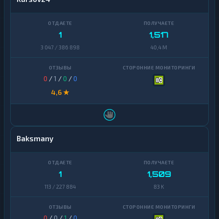
1
1,517
3 047 / 386 898
40,4 M
0
/
1
/
0
/
0
4,6 ★
Baksmany
1
1,509
113 / 227 884
83 K
0
/
0
/
1
/
0