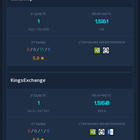
1
1,561
160 / 96 099
1 M
0
/
0
/
11
/
0
5,0 ★
KingsExchange
1
1,560
64,4 / 247 347
386 K
0
/
0
/
1
/
0
5,0 ★