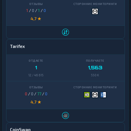
1
/
0
/
1
/
0
4,7 ★
Tarifex
1
1,563
12 / 46 615
550 K
0
/
0
/
77
/
0
4,7 ★
CoinSwap