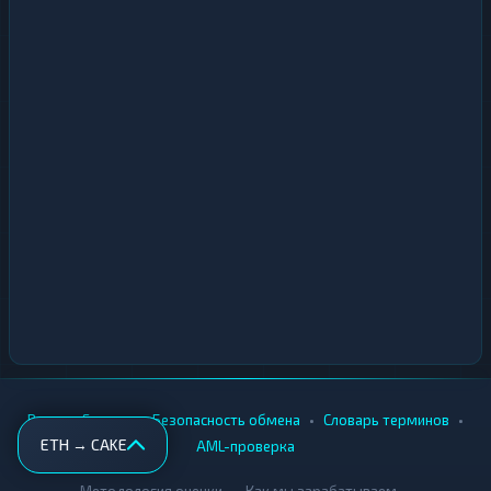
•
•
•
•
Вики
Города
Безопасность обмена
Словарь терминов
ETH → CAKE
AML-проверка
•
•
Методология оценки
Как мы зарабатываем