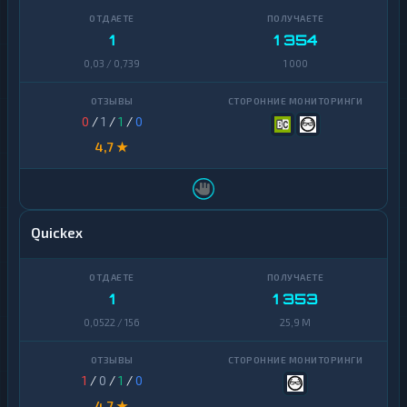
1
1 354
0,03 / 0,739
1 000
0
/
1
/
1
/
0
4,7 ★
Quickex
1
1 353
0,0522 / 156
25,9 M
1
/
0
/
1
/
0
4,7 ★