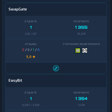
SwapGate
1
1 355
2,61 / 521
55,2 M
0
/
0
/
1
/
0
5,0 ★
EasyBit
1
1 354
0,0157 / 2 503
3,4 M