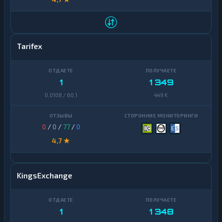
Tarifex
1
1 349
0,0108 / 60,1
449 K
0
/
0
/
77
/
0
4,7 ★
KingsExchange
1
1 348