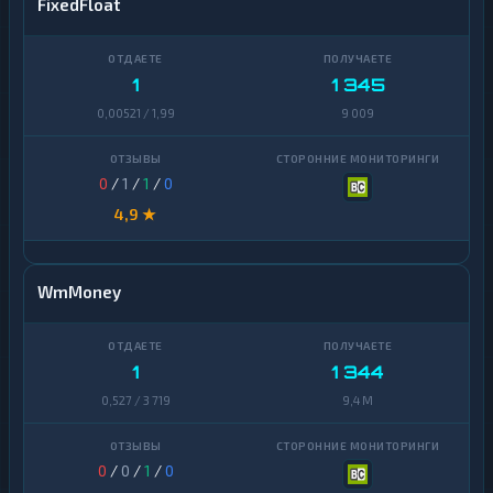
FixedFloat
1
1 345
0,00521 / 1,99
9 009
0
/
1
/
1
/
0
4,9 ★
WmMoney
1
1 344
0,527 / 3 719
9,4 M
0
/
0
/
1
/
0