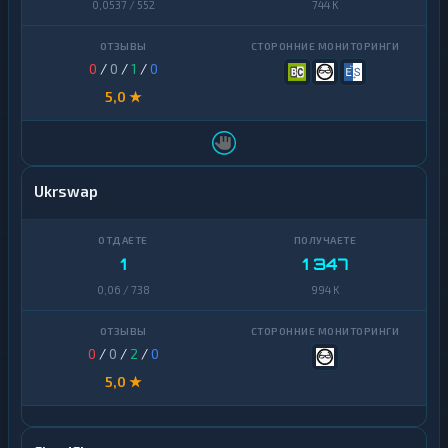
0,0537 / 552
744 K
0
/
0
/
1
/
0
5,0 ★
Ukrswap
1
1 347
0,06 / 738
994 K
0
/
0
/
2
/
0
5,0 ★