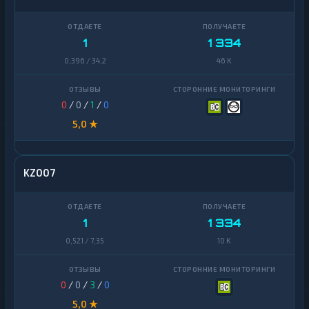
1
1 334
0,396 / 34,2
46 K
0
/
0
/
1
/
0
5,0 ★
KZ007
1
1 334
0,521 / 7,35
10 K
0
/
0
/
3
/
0
5,0 ★