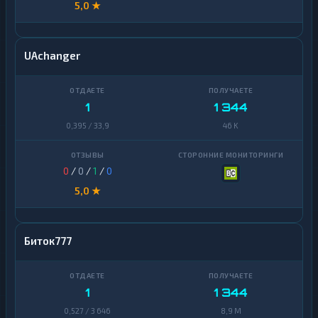
5,0 ★
UAchanger
1
1 344
0,395 / 33,9
46 K
0
/
0
/
1
/
0
5,0 ★
Биток777
1
1 344
0,527 / 3 646
8,9 M