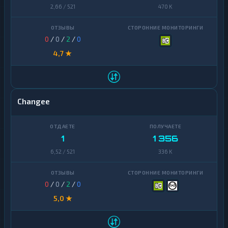
Finance
2,66 / 521
470 K
Uniswap
1
Zcash
1
VeChain
1
0
/
0
/
2
/
0
Waves
1
4,7 ★
Yearn
1
Finance
Zcash
1
Changee
1
1 356
6,52 / 521
336 K
0
/
0
/
2
/
0
5,0 ★