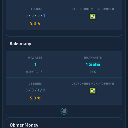
0
/
0
/
0
/
1
4,8 ★
Baksmany
1
1 335
0,0949 / 189
65 K
0
/
0
/
1
/
0
5,0 ★
ObmenMoney