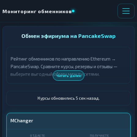
Мониторинг обменников
НАПРАВЛЕНИЕ
Обмен эфириума на PancakeSwap
×
ОБМЕНА
Рейтинг обменников по направлению Ethereum →
★ ИЗБРАННОЕ
ВСЕ РАЗДЕЛЫ
PancakeSwap. Сравните курсы, резервы и отзывы —
выберите выгодный обмен между сетями.
О
П
Читать далее
Т
О
Д
Л
А
У
Ё
Ч
Курсы обновились 6 сек назад.
Т
А
Е
Е
Т
ETH
MChanger
Е
CAKE