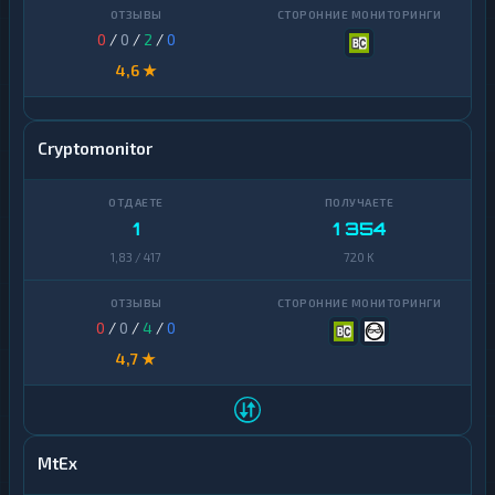
0
/
0
/
2
/
0
4,6 ★
Cryptomonitor
1
1 354
1,83 / 417
720 K
0
/
0
/
4
/
0
4,7 ★
MtEx