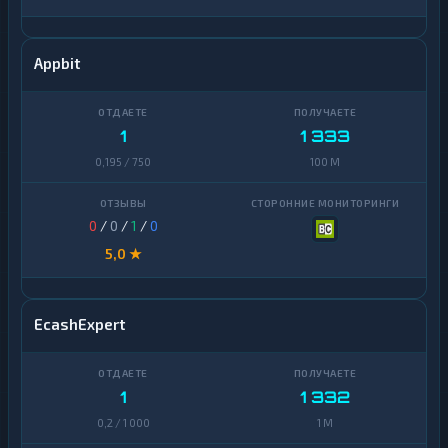
Appbit
1
1 333
0,195 / 750
100 M
0
/
0
/
1
/
0
5,0 ★
EcashExpert
1
1 332
0,2 / 1 000
1 M