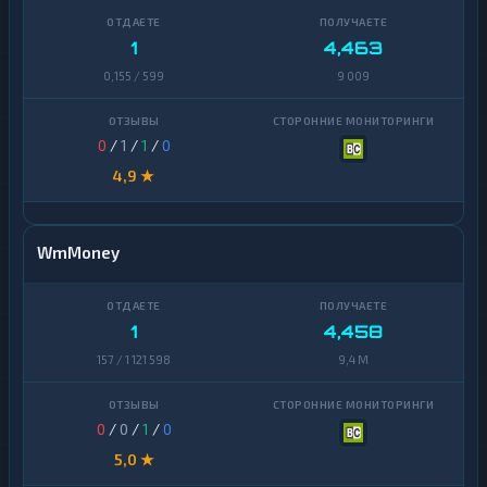
1
4,463
0,155 / 599
9 009
0
/
1
/
1
/
0
4,9 ★
WmMoney
1
4,458
157 / 1 121 598
9,4 M
0
/
0
/
1
/
0
5,0 ★