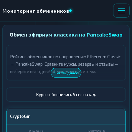
Мониторинг обменников
НАПРАВЛЕНИЕ
Обмен эфириум классика на PancakeSwap
×
ОБМЕНА
Рейтинг обменников по направлению Ethereum Classic
★ ИЗБРАННОЕ
ВСЕ РАЗДЕЛЫ
→ PancakeSwap. Сравните курсы, резервы и отзывы —
выберите выгодный обмен между сетями.
О
П
Читать далее
Т
О
Д
Л
А
У
Ё
Ч
Курсы обновились 6 сек назад.
Т
А
Е
Е
Т
ETC
CryptoGin
Е
CAKE