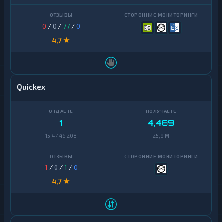
Finance
Zcash
1
0
/
0
/
77
/
0
4,7 ★
Quickex
1
4,489
15,4 / 46 208
25,9 M
1
/
0
/
1
/
0
4,7 ★