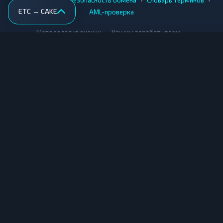
ETC → CAKE
AML-проверка
•
•
Методология оценки
Как мы зарабатываем
Для обменников
Купить крипту
Продать крипту
Купить за рубли
Продать за рубли
© Мониторинг обменников — 2026
|
|
|
Условия использования
Конфиденциальность
Cookies
Карта сайта