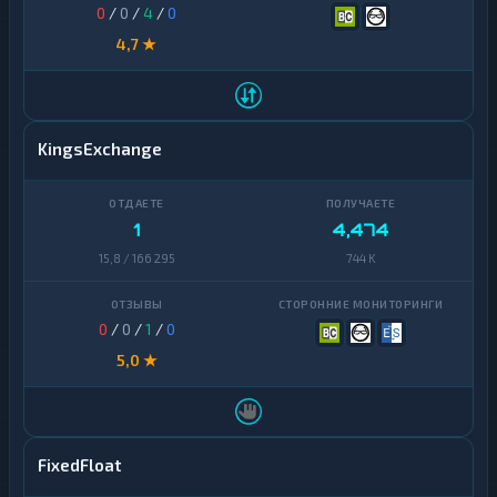
0
/
0
/
4
/
0
4,7 ★
KingsExchange
1
4,474
15,8 / 166 295
744 K
0
/
0
/
1
/
0
5,0 ★
FixedFloat