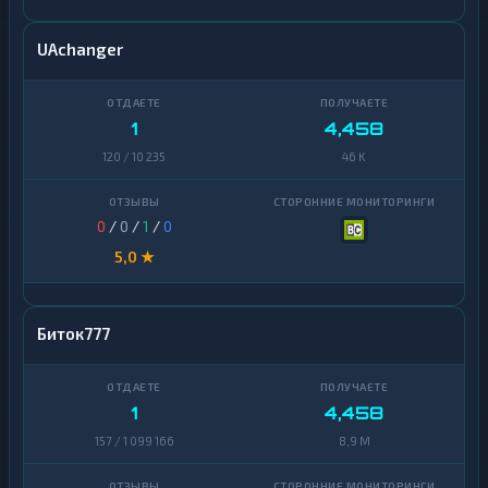
UAchanger
1
4,458
120 / 10 235
46 K
0
/
0
/
1
/
0
5,0 ★
Биток777
1
4,458
157 / 1 099 166
8,9 M