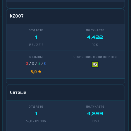
KZ007
1
4,422
155 / 2 216
10 K
0
/
0
/
3
/
0
5,0 ★
Сатоши
1
4,399
57,8 / 89 906
396 K