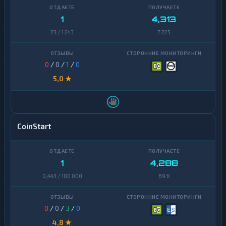
1
4,313
23 / 1 243
7 225
0
/
0
/
1
/
0
5,0 ★
CoinStart
1
4,288
0,443 / 100 000
69 K
0
/
0
/
3
/
0
4,8 ★