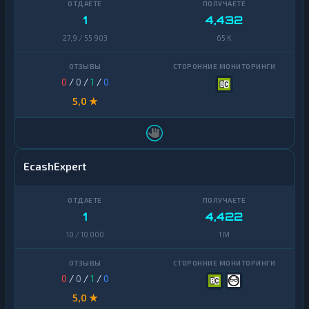
1
4,432
27,9 / 55 903
65 K
0
/
0
/
1
/
0
5,0 ★
EcashExpert
1
4,422
10 / 10 000
1 M
0
/
0
/
1
/
0
5,0 ★