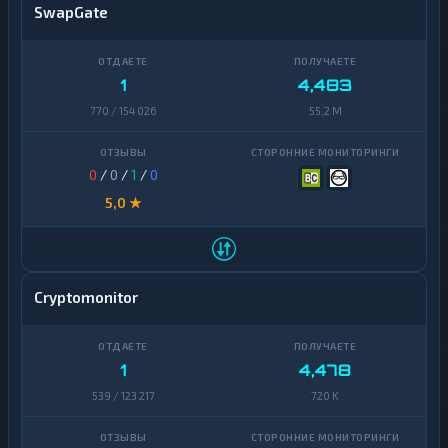
SwapGate
1
4,483
770 / 154 026
55,2 M
0
/
0
/
1
/
0
5,0 ★
Cryptomonitor
1
4,478
539 / 123 217
720 K