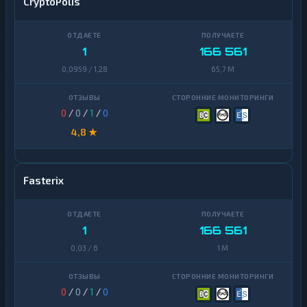
CryptoPolis
1
166 561
0,0959 / 1,28
65,7 M
0
/
0
/
1
/
0
4,8 ★
Fasterix
1
166 561
0,03 / 6
1 M
0
/
0
/
1
/
0