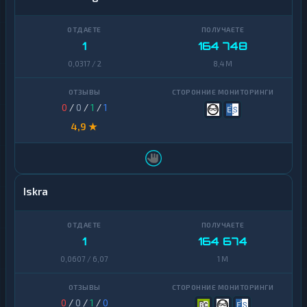
1
164 748
0,0317 / 2
8,4 M
0
/
0
/
1
/
1
4,9 ★
Iskra
1
164 674
0,0607 / 6,07
1 M
0
/
0
/
1
/
0