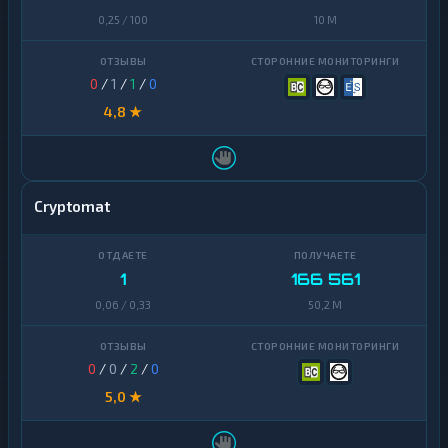
0,25 / 100
10 M
0
/
1
/
1
/
0
4,8 ★
Cryptomat
1
166 561
0,06 / 0,33
50,2 M
0
/
0
/
2
/
0
5,0 ★