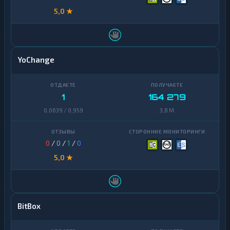
5,0 ★
YoChange
1
164 279
0,0639 / 0,959
3,8 M
0
/
0
/
1
/
0
5,0 ★
BitBox