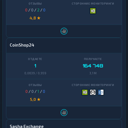
0
/
0
/
2
/
0
4,8 ★
CoinShop24
1
164 748
0,0639 / 0,959
3,1 M
0
/
0
/
1
/
0
5,0 ★
Sasha Exchange