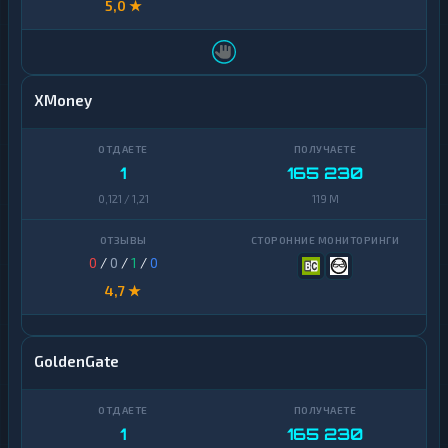
5,0 ★
XMoney
1
165 230
0,121 / 1,21
119 M
0
/
0
/
1
/
0
4,7 ★
GoldenGate
1
165 230