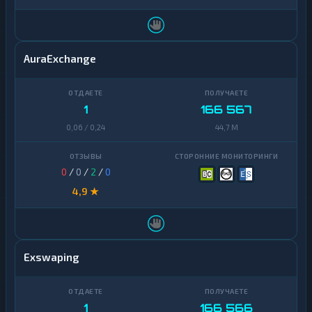
AuraExchange
1
166 567
0,06 / 0,24
44,7 M
0
/
0
/
2
/
0
4,9 ★
Exswaping
1
166 566