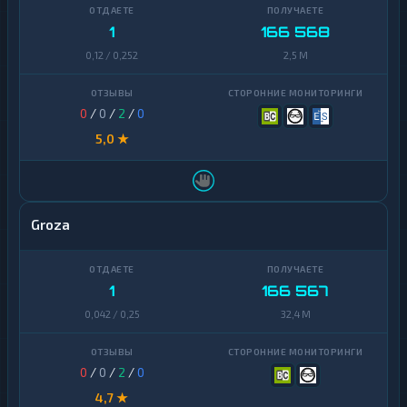
Uniswap
1
1
166 568
0,12 / 0,252
2,5 M
VeChain
1
Waves
1
0
/
0
/
2
/
0
Yearn
1
5,0 ★
Finance
Zcash
1
Groza
1
166 567
0,042 / 0,25
32,4 M
0
/
0
/
2
/
0
4,7 ★