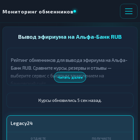
Мониторинг обменников
НАПРАВЛЕНИЕ
Вывод эфириума на Альфа-Банк RUB
×
ОБМЕНА
Рейтинг обменников для вывода эфириума на Альфа-
★ ИЗБРАННОЕ
ВСЕ РАЗДЕЛЫ
Банк RUB. Сравните курсы, резервы и отзывы —
выберите сервис с быстрым зачислением на
О
П
Читать далее
Т
О
банковский счёт.
Д
Л
А
У
Ё
Ч
Курсы обновились 6 сек назад.
Т
А
Е
Е
Т
ETH
Legacy24
Е
Альфа-Банк