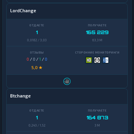
LordChange
1
165 229
0,0182 / 3,03
63,3 M
0
/
0
/
1
/
0
5,0 ★
Btchange
1
164 873
0,243 / 1,52
3 M