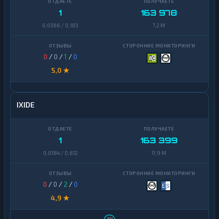
1
163 978
0,0366 / 0,183
7,2 M
0
/
0
/
1
/
0
5,0 ★
IXIDE
1
163 399
0,0184 / 0,612
11,9 M
0
/
0
/
2
/
0
4,9 ★