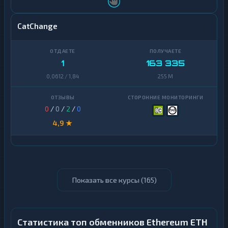
CatChange
1
163 335
0,0612 / 1,84
255 M
0
/
0
/
2
/
0
4,9 ★
Показать все курсы (
165
)
Статистика топ обменников Ethereum ETH