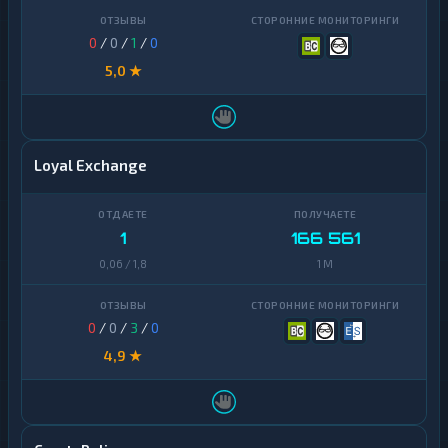
0
/
0
/
1
/
0
5,0 ★
Loyal Exchange
1
166 561
0,06 / 1,8
1 M
0
/
0
/
3
/
0
4,9 ★