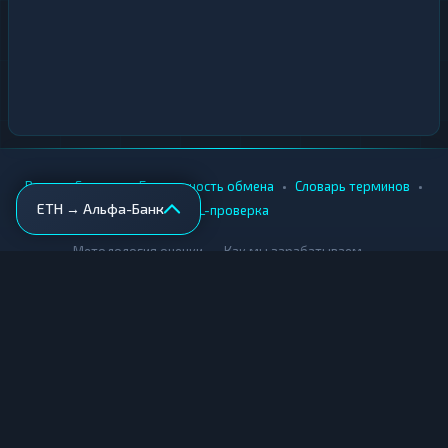
•
•
•
•
Вики
Города
Безопасность обмена
Словарь терминов
ETH → Альфа-Банк
AML-проверка
•
•
Методология оценки
Как мы зарабатываем
Для обменников
Купить крипту
Продать крипту
Купить за рубли