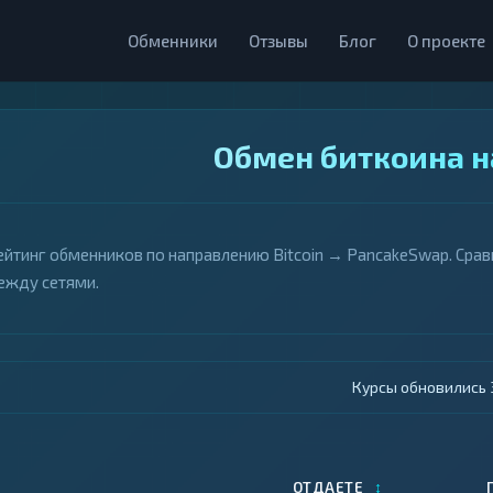
Обменники
Отзывы
Блог
О проекте
Обмен биткоина н
ейтинг обменников по направлению Bitcoin → PancakeSwap. Срав
ежду сетями.
Курсы обновились 4
↕
ОТДАЕТЕ