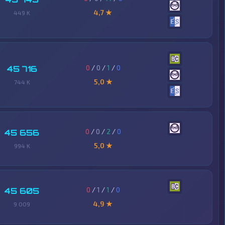
4,7 ★
449 K
0
/
0
/
1
/
0
45 716
5,0 ★
744 K
0
/
0
/
2
/
0
45 656
5,0 ★
994 K
0
/
1
/
1
/
0
45 605
4,9 ★
9 009