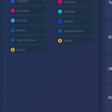
TrueUSD
2
Uniswap
T
1
Uniswap
1
VeChain
1
VeChain
1
Waves
1
Waves
1
Yearn Finance
1
K
Yearn Finance
1
Zcash
1
Zcash
1
U
F