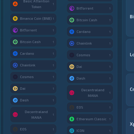
Basic Attention
1
Token
BitTorrent
1
B
Binance Coin (BNB)
1
Bitcoin Cash
1
BitTorrent
1
Cardano
1
Bitcoin Cash
1
Chainlink
1
Cardano
1
L
Cosmos
1
Chainlink
1
Dai
1
Cosmos
1
Dash
1
Dai
C
1
Decentraland
1
MANA
Dash
1
EOS
1
Decentraland
1
MANA
Ethereum Classic
1
X
EOS
1
ICON
1