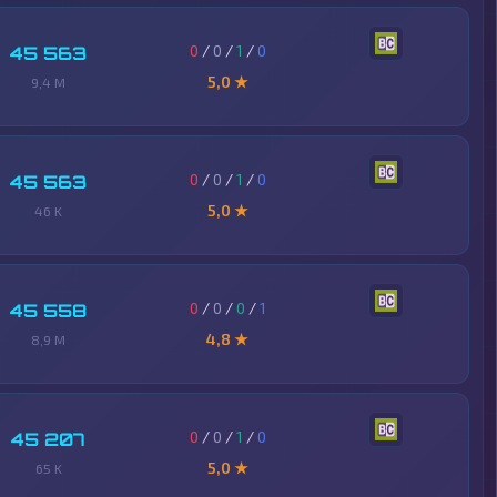
0
/
0
/
1
/
0
45 563
5,0 ★
9,4 M
0
/
0
/
1
/
0
45 563
5,0 ★
46 K
0
/
0
/
0
/
1
45 558
4,8 ★
8,9 M
0
/
0
/
1
/
0
45 207
5,0 ★
65 K