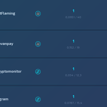
1
itFlaming
0,0951 / 40
1
ovanpay
0,152 / 19
1
ryptomonitor
0,054 / 12,3
1
gram
0,0787 / 15,4