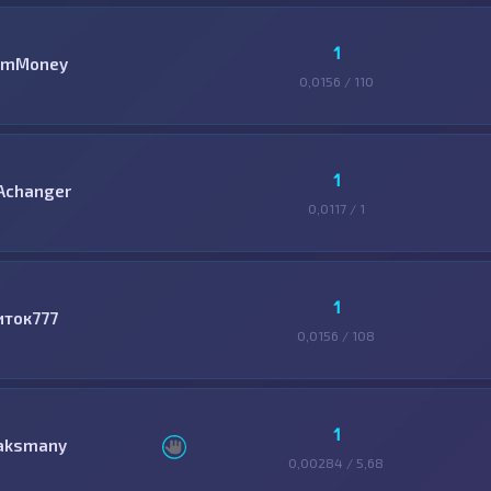
1
mMoney
0,0156 / 110
1
Achanger
0,0117 / 1
1
иток777
0,0156 / 108
1
aksmany
0,00284 / 5,68