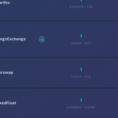
arifex
0,000319 / 1,59
1
ingsExchange
0,0016 / 16,3
1
krswap
0,0015 / 21,8
1
ixedFloat
0,000652 / 0,0586