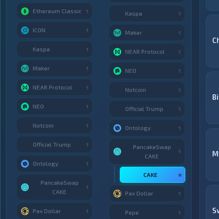
Ethereum Classic
1
Kaspa
1
ICON
1
Maker
1
C
Kaspa
1
NEAR Protocol
1
Maker
1
NEO
1
NEAR Protocol
1
Notcoin
1
B
NEO
1
Official Trump
1
Notcoin
1
Ontology
1
Official Trump
1
PancakeSwap
1
M
CAKE
Ontology
1
CAKE
★
PancakeSwap
1
CAKE
Pax Dollar
1
S
Pax Dollar
1
Pepe
1