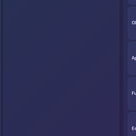
O
A
F
E