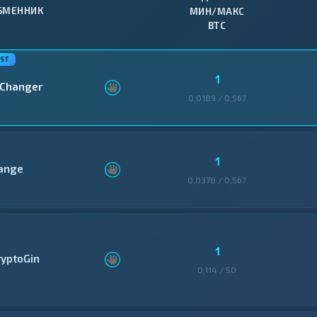
БМЕННИК
МИН/МАКС
BTC
1
Changer
0,0189 / 0,567
1
ange
0,0378 / 0,567
1
ryptoGin
0,114 / 50