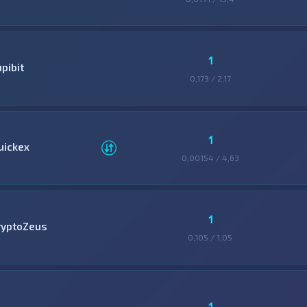
1
pibit
0,173 / 2,17
1
uickex
0,00154 / 4,63
1
ryptoZeus
0,105 / 1,05
1