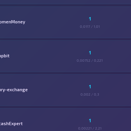
1
bmenMoney
0,0117 / 1,01
1
ppbit
0,00752 / 0,221
1
ury-exchange
0,002 / 0,3
1
cashExpert
0,00221 / 2,21