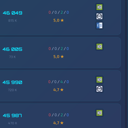
0
/
0
/
2
/
0
46 049
5,0 ★
815 K
0
/
0
/
2
/
0
46 005
5,0 ★
73 K
0
/
0
/
4
/
0
45 990
4,7 ★
720 K
0
/
0
/
2
/
0
45 987
4,7 ★
470 K