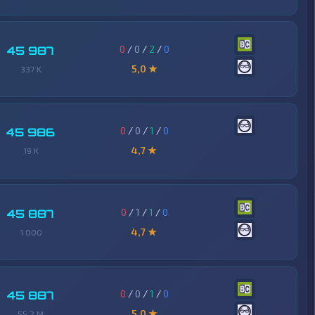
0
/
0
/
2
/
0
45 987
5,0 ★
337 K
0
/
0
/
1
/
0
45 986
4,7 ★
19 K
0
/
1
/
1
/
0
45 887
4,7 ★
1 000
0
/
0
/
1
/
0
45 887
5,0 ★
55,2 M