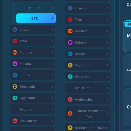
О
BEP20
★
Litecoin
1
BTC
★
Tron
1
Litecoin
1
Monero
1
M
Tron
1
Solana
1
Monero
1
Ripple
1
Solana
1
Dogecoin
1
4
Ripple
1
Algorand
1
Dogecoin
1
Arbitrum
1
Algorand
1
Avalanche
1
C
Arbitrum
1
Basic Attention
1
Token
Avalanche
1
Binance Coin (BNB)
1