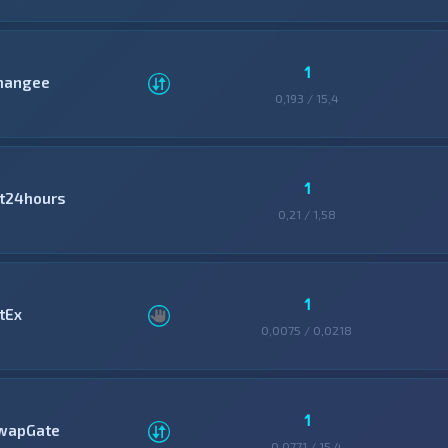
1
hangee
0,193 / 15,4
1
it24hours
0,21 / 1,58
1
tEx
0,0075 / 0,0218
1
wapGate
0,0771 / 15,4