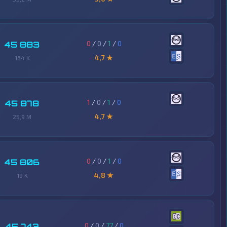
0
/
0
/
1
/
0
45 883
4,7 ★
164 K
1
/
0
/
1
/
0
45 878
4,7 ★
25,9 M
0
/
0
/
1
/
0
45 806
4,8 ★
19 K
0
/
0
/
77
/
0
45 743