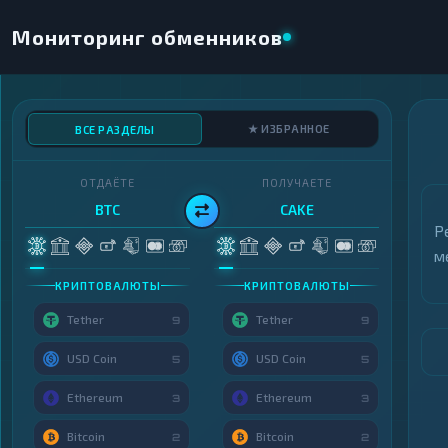
Мониторинг обменников
★ ИЗБРАННОЕ
ВСЕ РАЗДЕЛЫ
ОТДАЁТЕ
ПОЛУЧАЕТЕ
BTC
CAKE
Р
м
КРИПТОВАЛЮТЫ
КРИПТОВАЛЮТЫ
Tether
Tether
9
9
USD Coin
USD Coin
5
5
Ethereum
Ethereum
3
3
Bitcoin
Bitcoin
2
2