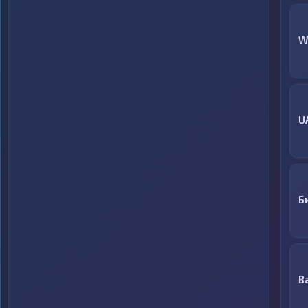
W
U
Б
B