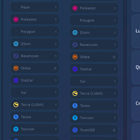
Pepe
1
Polkadot
1
Polkadot
1
Polygon
1
Lu
Polygon
1
Qtum
1
Qtum
1
Ravencoin
1
Ravencoin
1
Shiba
2
Q
Shiba
2
Stellar
1
Stellar
1
Sui
1
Sui
1
Terra (LUNA)
1
C
Terra (LUNA)
1
Tezos
1
Tezos
1
Toncoin
1
Toncoin
1
TrueUSD
2