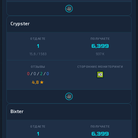
Crypster
1
6,399
15,6 / 1 563
937 K
0
/
0
/
2
/
0
4,8 ★
Bixter
1
6,399