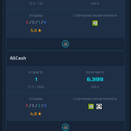
15,6 / 781
443 K
0
/
0
/
1
/
0
5,0 ★
AllCash
1
6,399
37,3 / 1 864
528 K
0
/
0
/
2
/
0
4,8 ★