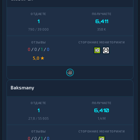
1
6,411
790 / 39 000
358 K
0
/
0
/
1
/
0
5,0 ★
Baksmany
1
6,410
27,8 / 55 605
1,4 M
0
/
0
/
1
/
0