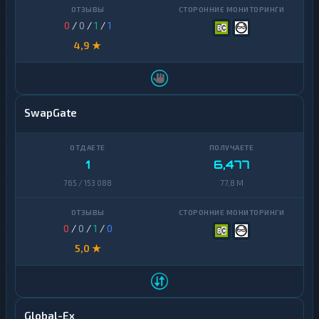
0
/
0
/
1
/
1
4,9 ★
SwapGate
1
6,477
765 / 153 088
77,8 M
0
/
0
/
1
/
0
5,0 ★
Global-Ex