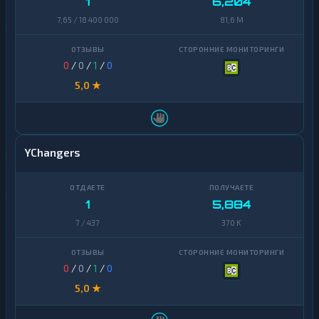
1
6,204
7,65 / 18 400 000
81,6 M
0
/
0
/
1
/
0
5,0 ★
YChangers
1
5,884
7 / 437
370 K
0
/
0
/
1
/
0
5,0 ★