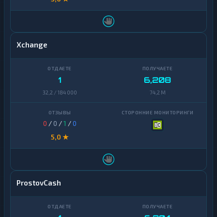
Xchange
1
6,208
32,2 / 184 000
74,2 M
0
/
0
/
1
/
0
5,0 ★
ProstovCash