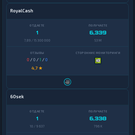
RoyalCash
1
6,339
7,89 / 15 300 000
53 M
0
/
0
/
1
/
0
4,7 ★
60sek
1
6,338
10 / 9 637
796 K