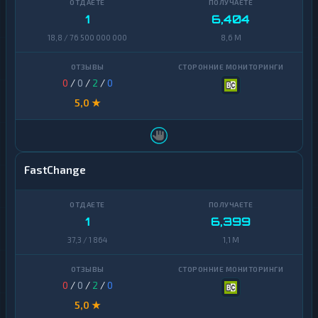
1
6,404
18,8 / 76 500 000 000
8,6 M
0
/
0
/
2
/
0
5,0 ★
FastChange
1
6,399
37,3 / 1 864
1,1 M
0
/
0
/
2
/
0
5,0 ★