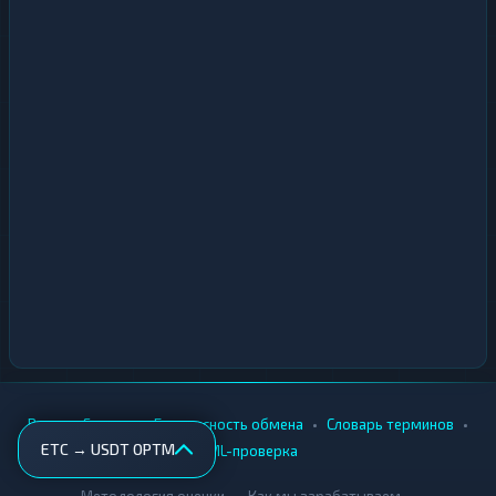
•
•
•
•
Вики
Города
Безопасность обмена
Словарь терминов
ETC → USDT OPTM
AML-проверка
•
•
Методология оценки
Как мы зарабатываем