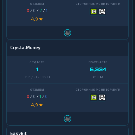
0
/
0
/
2
/
1
4,9 ★
CrystalMoney
1
6,334
31,6 / 53 788 933
61,8 M
0
/
0
/
1
/
0
4,9 ★
EasyBit