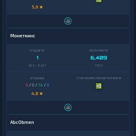
5,0 ★
Монеткинс
1
6,409
18,5 / 9 267
716 K
0
/
0
/
14
/
0
4,8 ★
AbcObmen