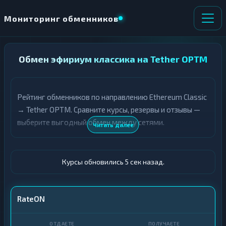
Мониторинг обменников
НАПРАВЛЕНИЕ
Обмен эфириум классика на Tether OPTM
×
ОБМЕНА
Рейтинг обменников по направлению Ethereum Classic
★ ИЗБРАННОЕ
ВСЕ РАЗДЕЛЫ
→ Tether OPTM. Сравните курсы, резервы и отзывы —
выберите выгодный обмен между сетями.
О
П
Читать далее
Т
О
Д
Л
А
У
Ё
Ч
Курсы обновились 6 сек назад.
Т
А
Е
Е
Т
ETC
RateON
Е
USDT OPTM