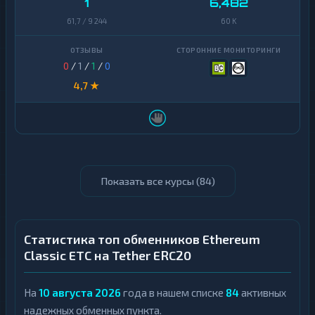
1
6,482
61,7 / 9 244
60 K
0
/
1
/
1
/
0
4,7 ★
Показать все курсы (
84
)
Статистика топ обменников Ethereum
Classic ETC на Tether ERC20
На
10 августа 2026
года в нашем списке
84
активных
надежных обменных пункта.