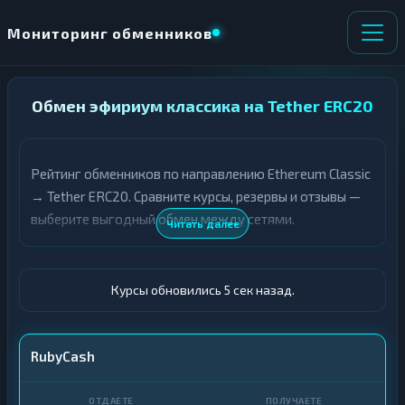
Мониторинг обменников
НАПРАВЛЕНИЕ
Обмен эфириум классика на Tether ERC20
×
ОБМЕНА
Рейтинг обменников по направлению Ethereum Classic
★ ИЗБРАННОЕ
ВСЕ РАЗДЕЛЫ
→ Tether ERC20. Сравните курсы, резервы и отзывы —
выберите выгодный обмен между сетями.
О
П
Читать далее
Т
О
Д
Л
А
У
Ё
Ч
Курсы обновились 6 сек назад.
Т
А
Е
Е
Т
ETC
RubyCash
Е
USDT ERC20