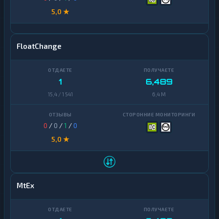
5,0 ★
FloatChange
1
6,489
15,4 / 1 541
6,4 M
0
/
0
/
1
/
0
5,0 ★
MtEx