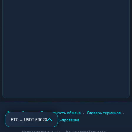
•
•
•
•
Вики
Города
Безопасность обмена
Словарь терминов
ETC → USDT ERC20
AML-проверка
•
•
Методология оценки
Как мы зарабатываем