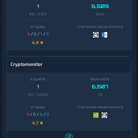
1
6,509
816 / 9 072
945 K
0
/
0
/
1
/
0
4,8 ★
Cryptomonitor
1
6,507
537 / 122 635
1 M
0
/
0
/
4
/
0
4,7 ★