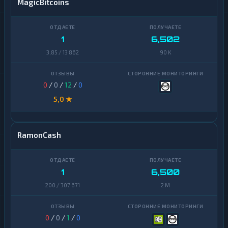
MagicBitcoins
1
6,502
3,85 / 13 862
90 K
0
/
0
/
12
/
0
5,0 ★
RamonCash
1
6,500
200 / 307 671
2 M
0
/
0
/
1
/
0