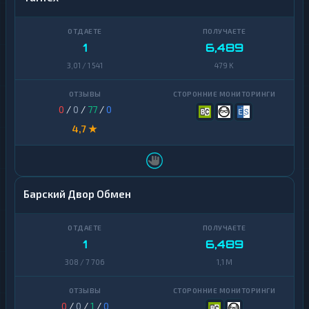
1
6,489
3,01 / 1 541
479 K
0
/
0
/
77
/
0
4,7 ★
Барский Двор Обмен
1
6,489
308 / 7 706
1,1 M
0
/
0
/
1
/
0