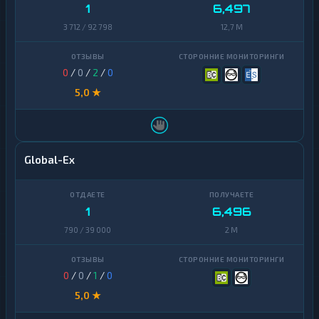
1
6,497
3 712 / 92 798
12,7 M
0
/
0
/
2
/
0
5,0 ★
Global-Ex
1
6,496
790 / 39 000
2 M
0
/
0
/
1
/
0
5,0 ★