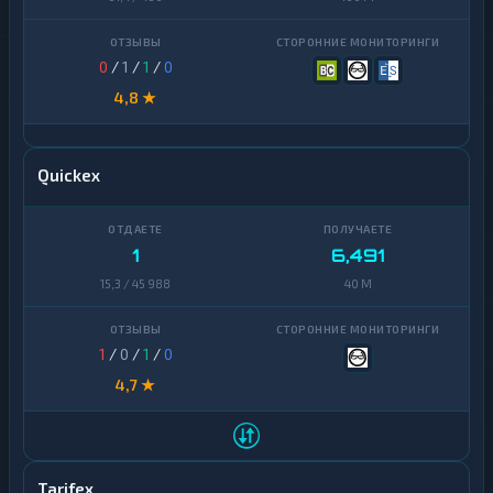
0
/
1
/
1
/
0
4,8 ★
Quickex
1
6,491
15,3 / 45 988
40 M
1
/
0
/
1
/
0
4,7 ★
Tarifex