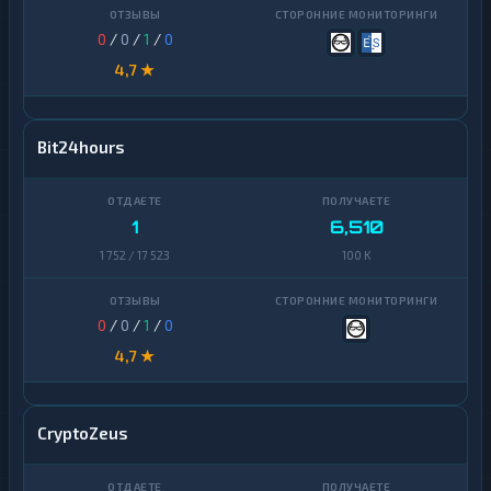
0
/
0
/
1
/
0
4,7 ★
Bit24hours
1
6,510
1 752 / 17 523
100 K
0
/
0
/
1
/
0
4,7 ★
CryptoZeus