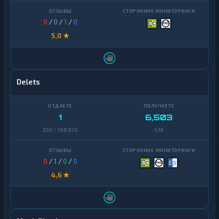
0
/
0
/
1
/
0
5,0 ★
Delets
1
6,503
300 / 768 870
5 M
0
/
1
/
0
/
0
4,6 ★