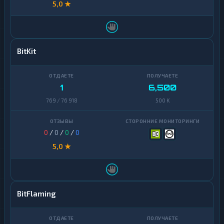
5,0 ★
BitKit
1
6,500
769 / 76 918
500 K
0
/
0
/
0
/
0
5,0 ★
BitFlaming