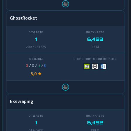
GhostRocket
1
6,493
200 / 223 525
1,5 M
0
/
0
/
3
/
0
5,0 ★
Exswaping
1
6,492
61,4 / 460
100 M