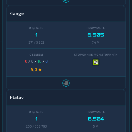
4ange
1
6,505
371 / 5 562
7,4 M
0
/
0
/
16
/
0
5,0 ★
Platov
1
6,504
200 / 768 793
5 M