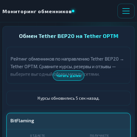
Мониторинг обменников
НАПРАВЛЕНИЕ
Обмен Tether BEP20 на Tether OPTM
×
ОБМЕНА
Рейтинг обменников по направлению Tether BEP20 →
★ ИЗБРАННОЕ
ВСЕ РАЗДЕЛЫ
Tether OPTM. Сравните курсы, резервы и отзывы —
выберите выгодный обмен между сетями.
О
П
Читать далее
Т
О
Д
Л
А
У
Ё
Ч
Курсы обновились 6 сек назад.
Т
А
Е
Е
Т
USDT BEP20
BitFlaming
Е
USDT OPTM