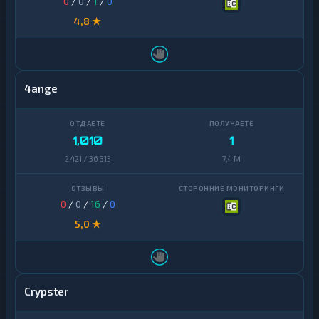
0
/
0
/
1
/
0
4,8 ★
4ange
1,010
1
2 421 / 36 313
7,4 M
0
/
0
/
16
/
0
5,0 ★
Crypster