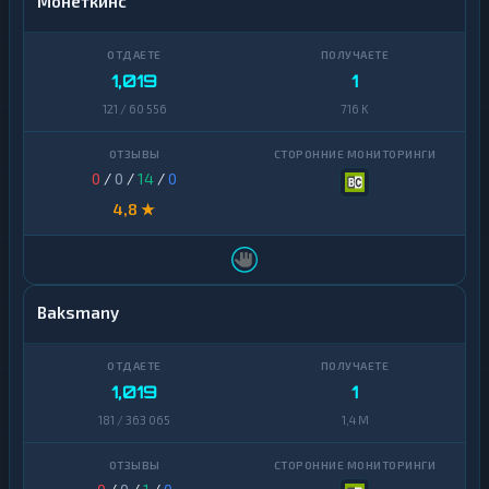
Монеткинс
1,019
1
121 / 60 556
716 K
0
/
0
/
14
/
0
4,8 ★
Baksmany
1,019
1
181 / 363 065
1,4 M