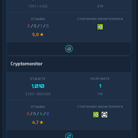
1 007 / 4 532
6 M
0
/
0
/
1
/
0
5,0 ★
Cryptomonitor
1,010
1
3 500 / 800 000
1 M
0
/
0
/
4
/
0
4,7 ★