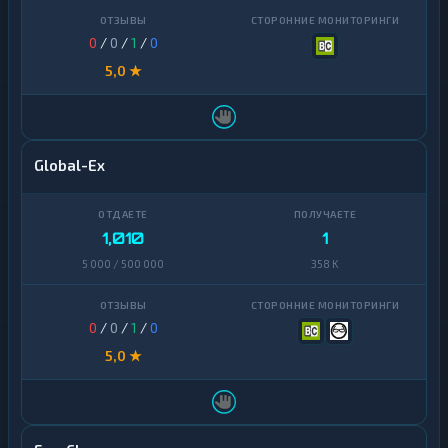
0
/
0
/
1
/
0
5,0 ★
Global-Ex
1,010
1
5 000 / 500 000
358 K
0
/
0
/
1
/
0
5,0 ★