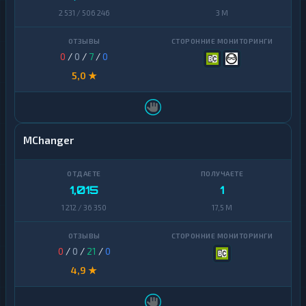
2 531 / 506 246
3 M
0
/
0
/
7
/
0
5,0 ★
MChanger
1,015
1
1 212 / 36 350
17,5 M
0
/
0
/
21
/
0
4,9 ★