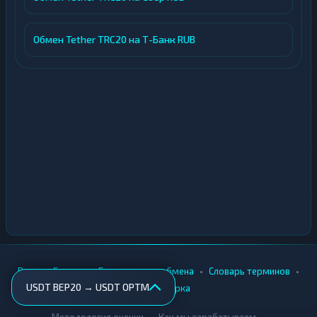
Обмен Tether TRC20 на Т-Банк RUB
•
•
•
•
Вики
Города
Безопасность обмена
Словарь терминов
USDT BEP20 → USDT OPTM
AML-проверка
•
•
Методология оценки
Как мы зарабатываем