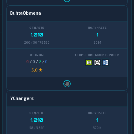
BuhtaObmena
1,010
1
200 / 50 479 556
50 M
0
/
0
/
2
/
0
5,0 ★
YChangers
1,010
1
58 / 3 864
370 K