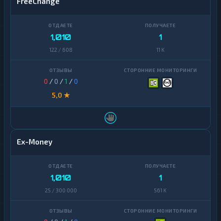
FreeChange
1,010
1
122 / 608
11 K
0
/
0
/
1
/
0
5,0 ★
Ex-Money
1,010
1
25 / 300 000
561 K