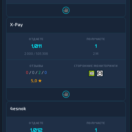
X-Pay
1,011
1
2 000 / 505 306
2 M
0
/
0
/
2
/
0
5,0 ★
4esnok
1,012
1