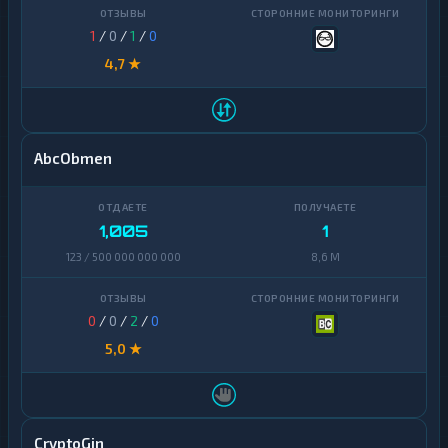
1
/
0
/
1
/
0
4,7 ★
AbcObmen
1,005
1
123 / 500 000 000 000
8,6 M
0
/
0
/
2
/
0
5,0 ★
CryptoGin