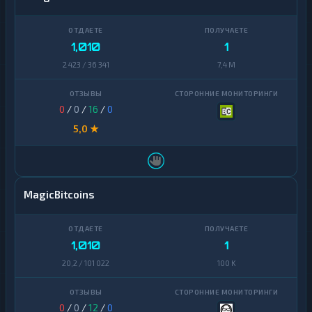
1,010
1
2 423 / 36 341
7,4 M
0
/
0
/
16
/
0
5,0 ★
MagicBitcoins
1,010
1
20,2 / 101 022
100 K
0
/
0
/
12
/
0