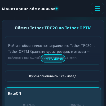
Мониторинг обменников
НАПРАВЛЕНИЕ
Обмен Tether TRC20 на Tether OPTM
×
ОБМЕНА
Рейтинг обменников по направлению Tether TRC20 →
★ ИЗБРАННОЕ
ВСЕ РАЗДЕЛЫ
Tether OPTM. Сравните курсы, резервы и отзывы —
выберите выгодный обмен между сетями.
О
П
Читать далее
Т
О
Д
Л
А
У
Ё
Ч
Курсы обновились 6 сек назад.
Т
А
Е
Е
Т
USDT TRC20
RateON
Е
USDT OPTM