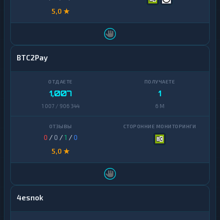
5,0 ★
BTC2Pay
1,007
1
1 007 / 906 344
6 M
0
/
0
/
1
/
0
5,0 ★
4esnok