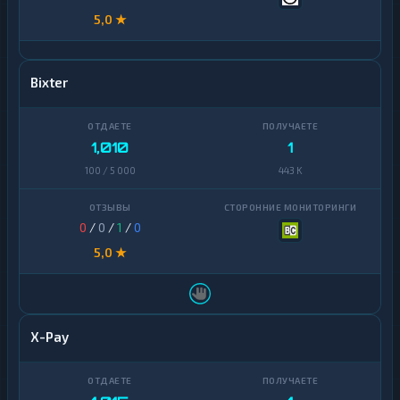
5,0 ★
Bixter
1,010
1
100 / 5 000
443 K
0
/
0
/
1
/
0
5,0 ★
X-Pay