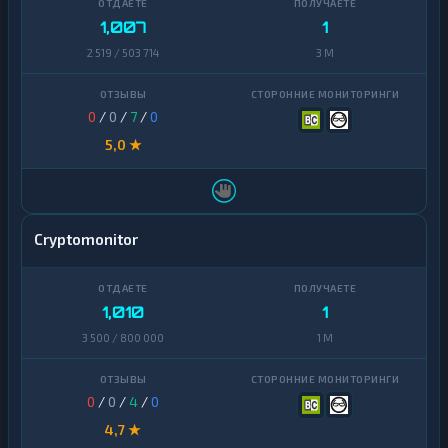
1,007
1
2 519 / 503 714
3 M
0
/
0
/
7
/
0
5,0 ★
Cryptomonitor
1,010
1
3 500 / 800 000
1 M
0
/
0
/
4
/
0
4,7 ★