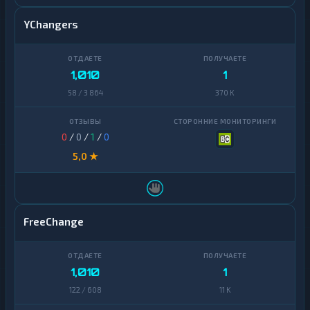
YChangers
1,010
1
58 / 3 864
370 K
0
/
0
/
1
/
0
5,0 ★
FreeChange
1,010
1
122 / 608
11 K