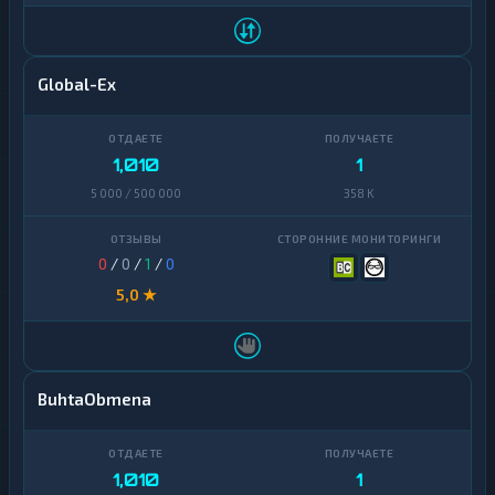
Global-Ex
1,010
1
5 000 / 500 000
358 K
0
/
0
/
1
/
0
5,0 ★
BuhtaObmena
1,010
1