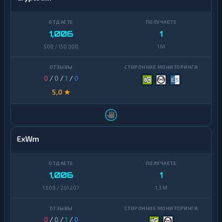
1,006
1
500 / 150 000
1 M
0
/
0
/
1
/
0
5,0 ★
ExWm
1,006
1
1 509 / 201 207
1,3 M
0
/
0
/
1
/
0