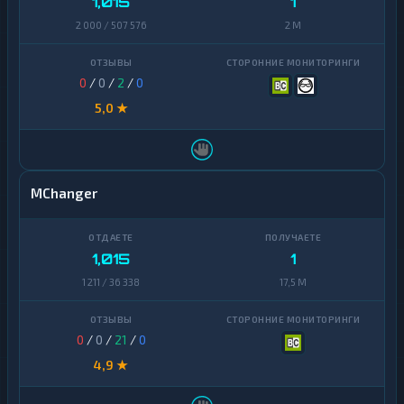
1,015
1
2 000 / 507 576
2 M
0
/
0
/
2
/
0
5,0 ★
MChanger
1,015
1
1 211 / 36 338
17,5 M
0
/
0
/
21
/
0
4,9 ★