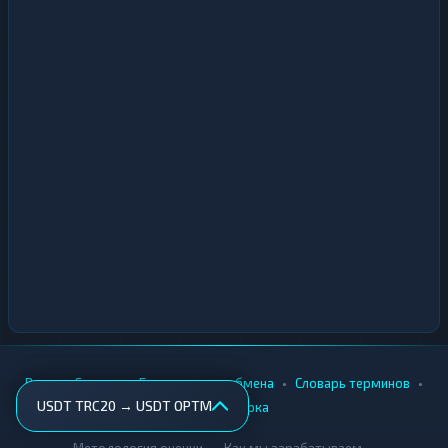
•
•
•
•
Вики
Города
Безопасность обмена
Словарь терминов
USDT TRC20 → USDT OPTM
AML-проверка
•
•
Методология оценки
Как мы зарабатываем