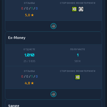
0
/
0
/
1
/
0
5,0 ★
Ex-Money
1,010
1
25 / 3 835
561 K
0
/
0
/
1
/
0
4,8 ★
4ange