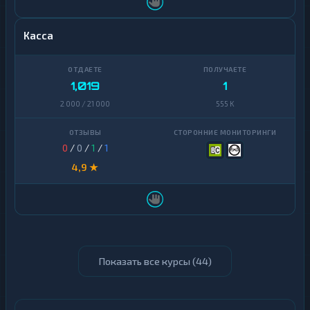
Касса
1,019
1
2 000 / 21 000
555 K
0
/
0
/
1
/
1
4,9 ★
Показать все курсы (
44
)