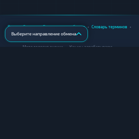
•
•
•
•
Вики
Города
Безопасность обмена
Словарь терминов
Выберите направление обмена
AML-проверка
•
•
Методология оценки
Как мы зарабатываем
Для обменников
Купить крипту
Продать крипту
Купить за рубли
Продать за рубли
© Мониторинг обменников — 2026