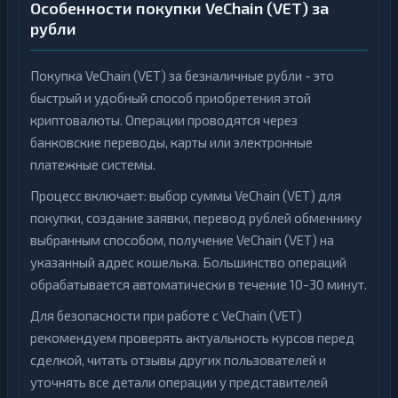
Особенности покупки VeChain (VET) за
н
н
к
рубли
г
и
н
К
г
р
Покупка VeChain (VET) за безналичные рубли - это
и
К
быстрый и удобный способ приобретения этой
п
р
т
криптовалюты. Операции проводятся через
и
о
1
▶
п
б
банковские переводы, карты или электронные
т
и
о
1
▶
платежные системы.
р
б
ж
и
и
Процесс включает: выбор суммы VeChain (VET) для
р
ж
покупки, создание заявки, перевод рублей обменнику
Э
и
выбранным способом, получение VeChain (VET) на
л
е
Э
указанный адрес кошелька. Большинство операций
к
л
т
обрабатывается автоматически в течение 10-30 минут.
е
р
к
о
т
Для безопасности при работе с VeChain (VET)
н
р
н
13
▶
рекомендуем проверять актуальность курсов перед
о
ы
н
сделкой, читать отзывы других пользователей и
е
н
13
▶
Д
ы
уточнять все детали операции у представителей
е
е