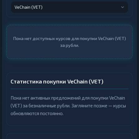
ВСЕ
РАЗДЕЛЫ
VeChain (VET)
ВСЕ
К
РАЗДЕЛЫ
р
и
К
п
р
т
и
Пока нет доступных курсов для покупки VeChain (VET)
о
п
69
▶
в
за рубли.
т
а
о
л
69
▶
в
ю
а
т
л
ы
ю
т
И
ы
Статистика покупки VeChain (VET)
н
т
И
е
н
р
Пока нет активных предложений для покупки VeChain
т
н
е
(VET) за безналичные рубли. Загляните позже — курсы
е
р
т
обновляются постоянно.
н
42
▶
-
е
б
т
а
42
▶
-
н
б
к
а
и