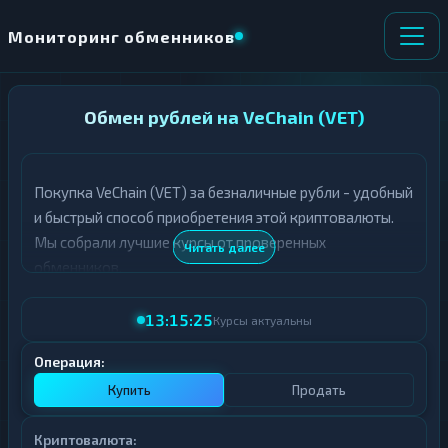
Мониторинг обменников
НАПРАВЛЕНИЕ
Обмен рублей на VeChain (VET)
×
ОБМЕНА
Покупка VeChain (VET) за безналичные рубли - удобный
★ ИЗБРАННОЕ
ВСЕ РАЗДЕЛЫ
и быстрый способ приобретения этой криптовалюты.
Мы собрали лучшие курсы от проверенных
О
П
Читать далее
Т
О
обменников.
Д
Л
А
У
13:15:25
Ё
Ч
Курсы актуальны
Т
А
Е
Е
Операция:
Т
Купить
Продать
Е
Криптовалюта: