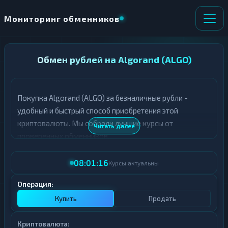
Мониторинг обменников
НАПРАВЛЕНИЕ
Обмен рублей на Algorand (ALGO)
×
ОБМЕНА
Покупка Algorand (ALGO) за безналичные рубли -
★ ИЗБРАННОЕ
ВСЕ РАЗДЕЛЫ
удобный и быстрый способ приобретения этой
криптовалюты. Мы собрали лучшие курсы от
О
П
Читать далее
Т
О
проверенных обменников.
Д
Л
А
У
08:01:16
Ё
Ч
Курсы актуальны
Т
А
Е
Е
Операция:
Т
Купить
Продать
Е
Криптовалюта: