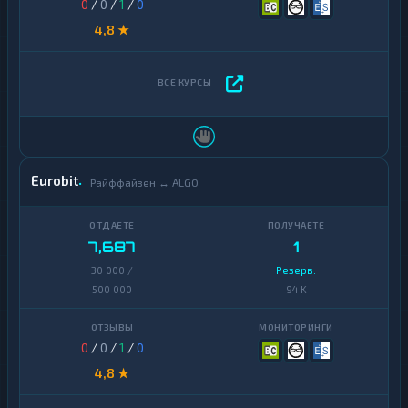
0
/
0
/
1
/
0
4,8 ★
Eurobit
Райффайзен ↔ ALGO
7,687
1
30 000 /
Резерв:
500 000
94 K
0
/
0
/
1
/
0
4,8 ★