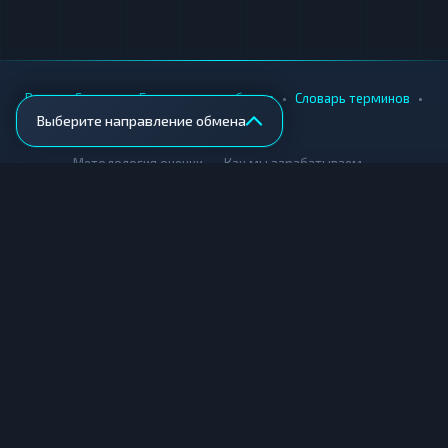
•
•
•
•
Вики
Города
Безопасность обмена
Словарь терминов
Выберите направление обмена
AML-проверка
•
•
Методология оценки
Как мы зарабатываем
Для обменников
Купить крипту
Продать крипту
Купить за рубли
Продать за рубли