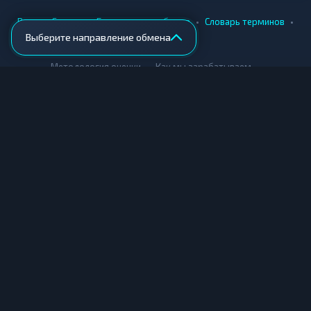
•
•
•
•
Вики
Города
Безопасность обмена
Словарь терминов
Выберите направление обмена
AML-проверка
•
•
Методология оценки
Как мы зарабатываем
Для обменников
Купить крипту
Продать крипту
Купить за рубли
Продать за рубли
© Мониторинг обменников — 2026
|
|
|
Условия использования
Конфиденциальность
Cookies
Карта сайта