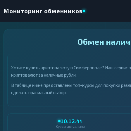
Мониторинг обменников
×
Обмен налич
НАПРАВЛЕНИЕ ОБМЕНА
★ ИЗБРАННОЕ
ВСЕ РАЗДЕЛЫ
Хотите купить криптовалюту в Симферополе? Наш сервис 
ОТДАЁТЕ
ПОЛУЧАЕТЕ
криптовалют за наличные рубли.
В таблице ниже представлены топ-курсы для покупки разл
сделать правильный выбор.
ВСЕ РАЗДЕЛЫ
ВСЕ РАЗДЕЛЫ
Криптовалюты
Криптовалюты
69
69
▶
▶
10:12:44
Интернет-банкинг
Интернет-банкинг
42
42
▶
▶
Курсы актуальны