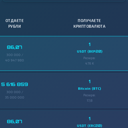
ОТДАЕТЕ
ПОЛУЧАЕТЕ
РУБЛИ
КРИПТОВАЛЮТА
1
86,07
USDT (BEP20)
300 000 /
Резерв:
40 947 980
476 K
1
5 616 859
Bitcoin (BTC)
300 000 /
Резерв:
35 000 000
17,8
1
86,07
USDT (ERC20)