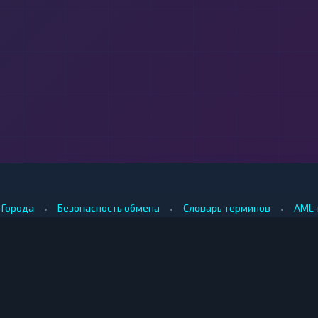
•
•
•
Города
Безопасность обмена
Словарь терминов
AML-
•
•
Методология оценки
Как мы зарабатываем
Для обменников
КУПИТЬ ЗА РУБЛИ
ПРОДАТЬ