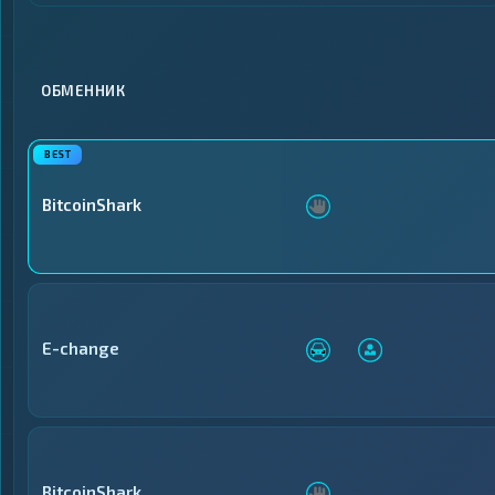
Криптобиржи
Криптобиржи
1
1
▶
▶
Электронные
Электронные
13
13
▶
▶
Деньги
Деньги
ОБМЕННИК
Банковские счета
Банковские счета
25
25
▶
▶
и карты
и карты
Денежные
Денежные
2
2
▶
▶
переводы
переводы
BitcoinShark
Наличные
Наличные
17
17
▶
▶
E-change
BitcoinShark