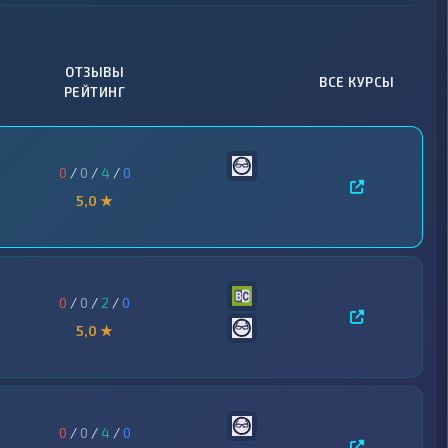
ОТЗЫВЫ
ВСЕ КУРСЫ
РЕЙТИНГ
0
/
0
/
4
/
0
5,0 ★
0
/
0
/
2
/
0
5,0 ★
0
/
0
/
4
/
0