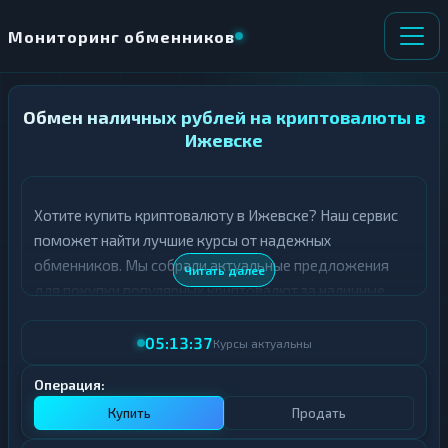
Мониторинг обменников
Обмен наличных рублей на криптовалюты в
НАПРАВЛЕНИЕ
×
ОБМЕНА
Ижевске
★ ИЗБРАННОЕ
ВСЕ РАЗДЕЛЫ
Хотите купить криптовалюту в Ижевске? Наш сервис
поможет найти лучшие курсы от надежных
О
П
Т
О
обменников. Мы собрали актуальные предложения
Читать далее
Д
Л
для покупки популярных криптовалют за наличные
А
У
рубли.
Ё
Ч
Т
А
05:13:37
Курсы актуальны
В таблице ниже представлены топ-курсы для покупки
Е
Е
различных криптовалют в Ижевске. Обращайте
Т
Операция:
Е
внимание на рейтинг обменника и отзывы
Купить
Продать
пользователей - это поможет сделать правильный