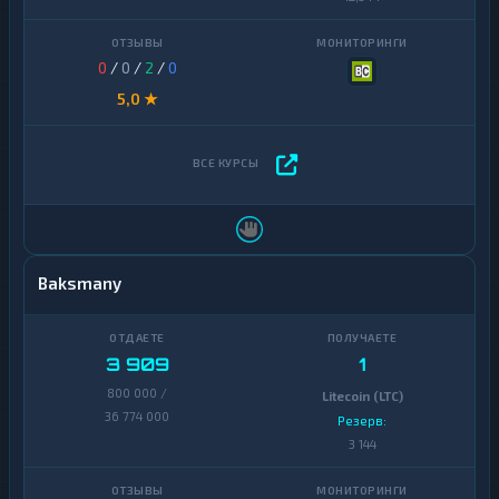
0
/
0
/
2
/
0
5,0 ★
Baksmany
3 909
1
800 000 /
Litecoin (LTC)
36 774 000
Резерв:
3 144