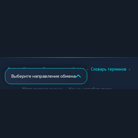
•
•
•
•
Вики
Города
Безопасность обмена
Словарь терминов
Выберите направление обмена
AML-проверка
•
•
Методология оценки
Как мы зарабатываем
Для обменников
Купить крипту
Продать крипту