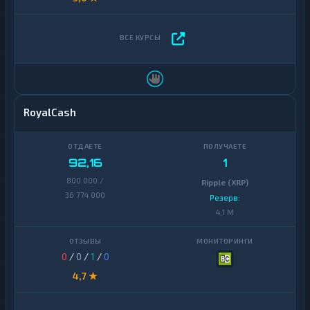
RoyalCash
92,16
1
800 000 /
Ripple (XRP)
36 774 000
Резерв:
4,1 M
0
/
0
/
1
/
0
4,7 ★