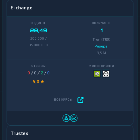
E-change
28,49
1
300 000 /
Tron (TRX)
35 000 000
Резерв:
3,5 M
0
/
0
/
2
/
0
5,0 ★
Trustex