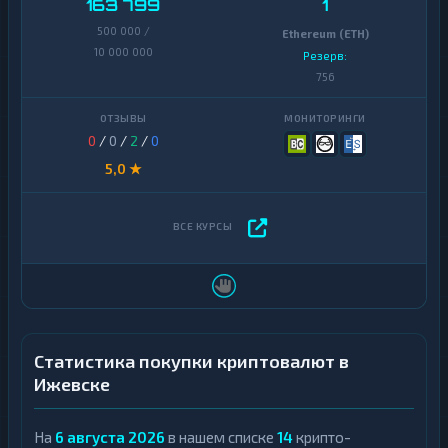
163 799
1
500 000 /
Ethereum (ETH)
10 000 000
Резерв:
756
0
/
0
/
2
/
0
5,0 ★
Статистика покупки криптовалют в
Ижевске
На
6 августа 2026
в нашем списке
14
крипто-